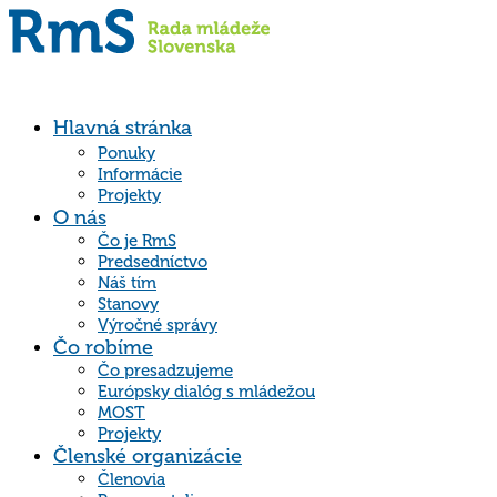
Hlavná stránka
Ponuky
Informácie
Projekty
O nás
Čo je RmS
Predsedníctvo
Náš tím
Stanovy
Výročné správy
Čo robíme
Čo presadzujeme
Európsky dialóg s mládežou
MOST
Projekty
Členské organizácie
Členovia