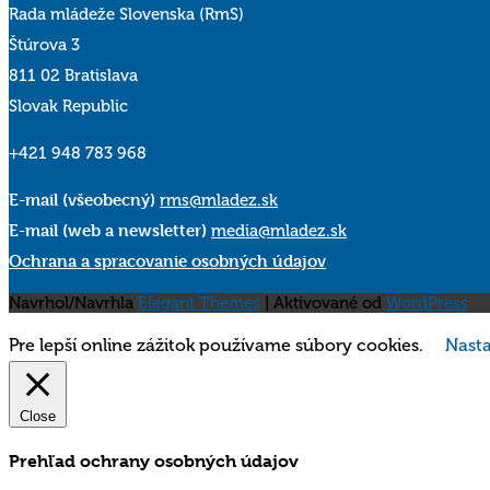
Rada mládeže Slovenska (RmS)
Štúrova 3
811 02 Bratislava
Slovak Republic
+421 948 783 968
E-mail (všeobecný)
rms@mladez.sk
E-mail (web a newsletter)
media@mladez.sk
Ochrana a spracovanie osobných údajov
Navrhol/Navrhla
Elegant Themes
| Aktivované od
WordPress
Pre lepší online zážitok používame súbory cookies.
Nasta
Close
Prehľad ochrany osobných údajov