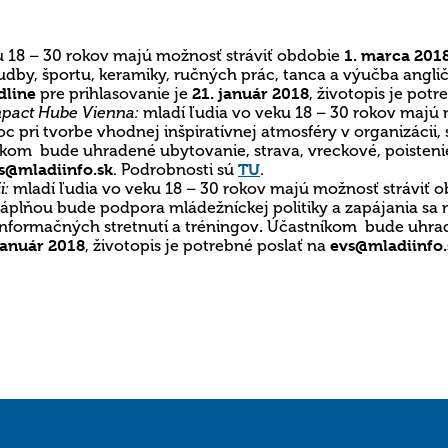
ku 18 – 30 rokov majú možnosť stráviť obdobie
1. marca 2018
 hudby, športu, keramiky, ručných prác, tanca a výučba ang
dline
pre prihlasovanie je
21. január 2018
, životopis je pot
mpact Hube Vienna:
mladí ľudia vo veku 18 – 30 rokov majú
c pri tvorbe vhodnej inšpiratívnej atmosféry v organizácii,
kom bude uhradené ubytovanie, strava, vreckové, poisteni
s@mladiinfo.sk
. Podrobnosti sú
TU
.
i:
mladí ľudia vo veku 18 – 30 rokov majú možnosť stráviť 
plňou bude podpora mládežníckej politiky a zapájania sa m
 informačných stretnutí a tréningov
.
Účastníkom bude uhrade
január 2018
, životopis je potrebné poslať na
evs@mladiinfo.