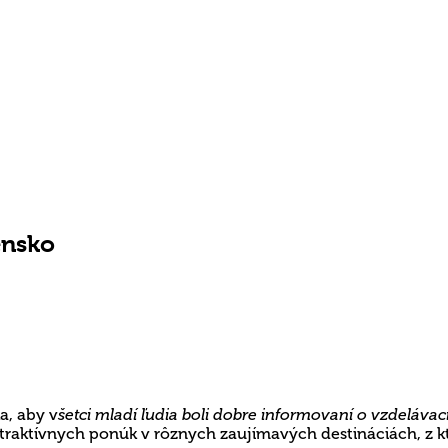
ensko
ka, aby v
šetci mladí ľudia boli dobre informovaní o vzdelávací
traktívnych ponúk v rôznych zaujímavých destináciách, z kt