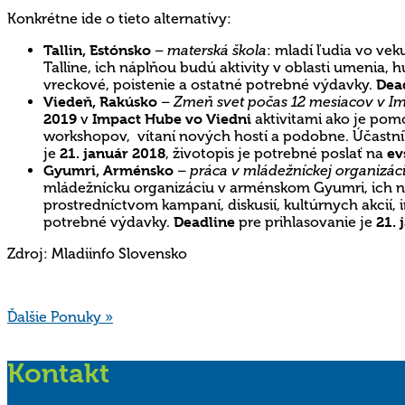
Konkrétne ide o tieto alternatívy:
Tallin, Estónsko
–
materská škola
: mladí ľudia vo ve
Talline, ich náplňou budú aktivity v oblasti umenia,
vreckové, poistenie a ostatné potrebné výdavky.
Dea
Viedeň, Rakúsko
–
Zmeň svet počas 12 mesiacov v I
2019
v
Impact Hube vo Viedni
aktivitami ako je pomo
workshopov, vítaní nových hostí a podobne. Účastní
je
21. január 2018
, životopis je potrebné poslať na
ev
Gyumri, Arménsko
–
práca v mládežníckej organizáci
mládežnícku organizáciu v arménskom Gyumri, ich ná
prostredníctvom kampaní, diskusií, kultúrnych akcií,
potrebné výdavky.
Deadline
pre prihlasovanie je
21. 
Zdroj: Mladiinfo Slovensko
Ďalšie Ponuky »
Kontakt