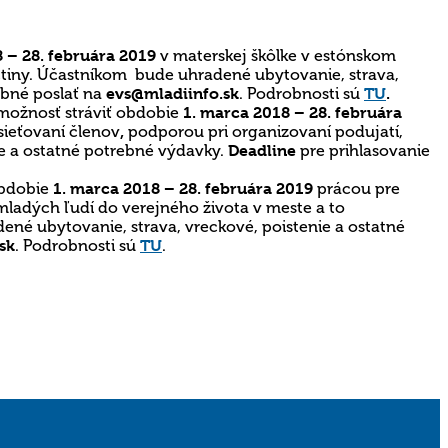
 – 28. februára 2019
v materskej škôlke v estónskom
ličtiny. Účastníkom bude uhradené ubytovanie, strava,
rebné poslať na
evs@mladiinfo.sk
. Podrobnosti sú
TU
.
 možnosť stráviť obdobie
1. marca 2018 – 28. februára
 sieťovaní členov
,
podporou pri organizovaní podujatí,
e a ostatné potrebné výdavky.
Deadline
pre prihlasovanie
obdobie
1. marca 2018 – 28. februára 2019
prácou pre
ladých ľudí do verejného života v meste a to
né ubytovanie, strava, vreckové, poistenie a ostatné
sk
. Podrobnosti sú
TU
.