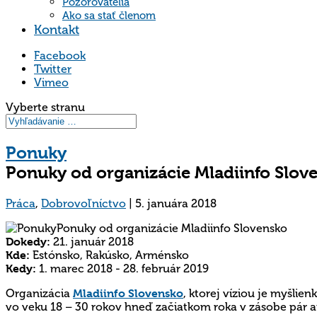
Pozorovatelia
Ako sa stať členom
Kontakt
Facebook
Twitter
Vimeo
Vyberte stranu
Ponuky
Ponuky od organizácie Mladiinfo Slov
Práca
,
Dobrovoľníctvo
|
5. januára 2018
Dokedy:
21. január 2018
Kde:
Estónsko, Rakúsko, Arménsko
Kedy:
1. marec 2018 - 28. február 2019
Organizácia
Mladiinfo Slovensko
, ktorej víziou je myšlien
vo veku 18 – 30 rokov hneď začiatkom roka v zásobe pár a