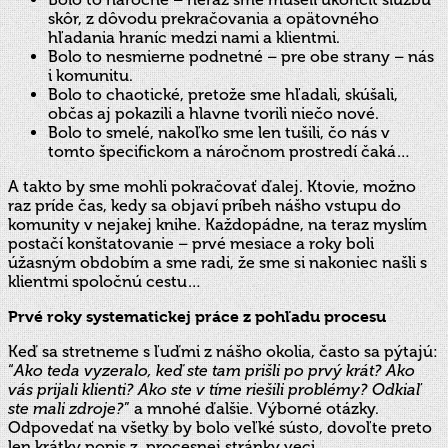
skôr, z dôvodu prekračovania a opätovného
hľadania hraníc medzi nami a klientmi.
Bolo to nesmierne podnetné – pre obe strany – nás
i komunitu.
Bolo to chaotické, pretože sme hľadali, skúšali,
občas aj pokazili a hlavne tvorili niečo nové.
Bolo to smelé, nakoľko sme len tušili, čo nás v
tomto špecifickom a náročnom prostredí čaká…
A takto by sme mohli pokračovať ďalej. Ktovie, možno
raz príde čas, kedy sa objaví príbeh nášho vstupu do
komunity v nejakej knihe. Každopádne, na teraz myslím
postačí konštatovanie – prvé mesiace a roky boli
úžasným obdobím a sme radi, že sme si nakoniec našli s
klientmi spoločnú cestu…
Prvé roky systematickej práce z pohľadu procesu
Keď sa stretneme s ľuďmi z nášho okolia, často sa pýtajú:
“
Ako teda vyzeralo, keď ste tam prišli po prvý krát? Ako
vás prijali klienti? Ako ste v tíme riešili problémy? Odkiaľ
ste mali zdroje?
” a mnohé ďalšie. Výborné otázky.
Odpovedať na všetky by bolo veľké sústo, dovoľte preto
len krátky popis z procesnej stránky veci.