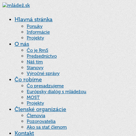
Hlavná stránka
Ponuky
Informácie
Projekty
O nás
Čo je RmS
Predsedníctvo
Náš tím
Stanovy
Výročné správy
Čo robíme
Čo presadzujeme
Európsky dialóg s mládežou
MOST
Projekty
Členské organizácie
Členovia
Pozorovatelia
Ako sa stať členom
Kontakt