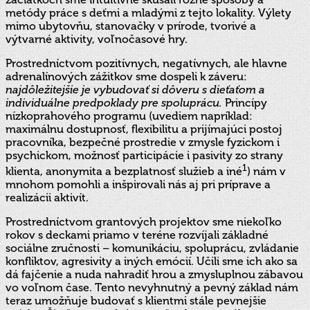
metódy práce s deťmi a mladými z tejto lokality. Výlety
mimo ubytovňu, stanovačky v prírode, tvorivé a
výtvarné aktivity, voľnočasové hry.
Prostredníctvom pozitívnych, negatívnych, ale hlavne
adrenalínových zážitkov sme dospeli k záveru:
najdôležitejšie je vybudovať si dôveru s dieťaťom a
individuálne predpoklady pre spoluprácu.
Princípy
nízkoprahového programu (uvediem napríklad:
maximálnu dostupnosť, flexibilitu a prijímajúci postoj
pracovníka, bezpečné prostredie v zmysle fyzickom i
psychickom, možnosť participácie i pasivity zo strany
1
klienta, anonymita a bezplatnosť služieb a iné
) nám v
mnohom pomohli a inšpirovali nás aj pri príprave a
realizácii aktivít.
Prostredníctvom grantových projektov sme niekoľko
rokov s deckami priamo v teréne rozvíjali základné
sociálne zručnosti – komunikáciu, spoluprácu, zvládanie
konfliktov, agresivity a iných emócií. Učili sme ich ako sa
dá fajčenie a nuda nahradiť hrou a zmysluplnou zábavou
vo voľnom čase. Tento nevyhnutný a pevný základ nám
teraz umožňuje budovať s klientmi stále pevnejšie