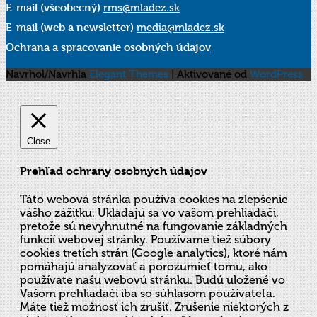
E-mail (všeobecný)
rms@mladez.sk
E-mail (web a newsletter)
media@mladez.sk
Ochrana a spracovanie osobných údajov
Navrhol/Navrhla
Elegant Themes
| Aktivované od
WordPress
Close
Prehľad ochrany osobných údajov
Táto webová stránka používa cookies na zlepšenie
vášho zážitku. Ukladajú sa vo vašom prehliadači,
pretože sú nevyhnutné na fungovanie základných
funkcií webovej stránky. Používame tiež súbory
cookies tretích strán (Google analytics), ktoré nám
pomáhajú analyzovať a porozumieť tomu, ako
používate našu webovú stránku. Budú uložené vo
Vašom prehliadači iba so súhlasom používateľa.
Máte tiež možnosť ich zrušiť. Zrušenie niektorých z