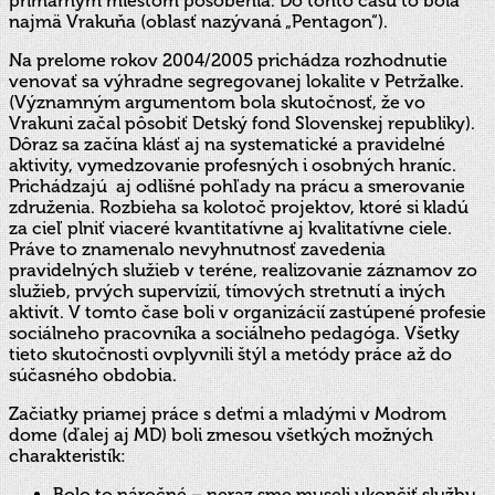
primárnym miestom pôsobenia. Do tohto času to bola
najmä Vrakuňa (oblasť nazývaná „Pentagon“).
Na prelome rokov 2004/2005 prichádza rozhodnutie
venovať sa výhradne segregovanej lokalite v Petržalke.
(Významným argumentom bola skutočnosť, že vo
Vrakuni začal pôsobiť Detský fond Slovenskej republiky).
Dôraz sa začína klásť aj na systematické a pravidelné
aktivity, vymedzovanie profesných i osobných hraníc.
Prichádzajú aj odlišné pohľady na prácu a smerovanie
združenia. Rozbieha sa kolotoč projektov, ktoré si kladú
za cieľ plniť viaceré kvantitatívne aj kvalitatívne ciele.
Práve to znamenalo nevyhnutnosť zavedenia
pravidelných služieb v teréne, realizovanie záznamov zo
služieb, prvých supervízií, tímových stretnutí a iných
aktivít. V tomto čase boli v organizácií zastúpené profesie
sociálneho pracovníka a sociálneho pedagóga. Všetky
tieto skutočnosti ovplyvnili štýl a metódy práce až do
súčasného obdobia.
Začiatky priamej práce s deťmi a mladými v Modrom
dome (ďalej aj MD) boli zmesou všetkých možných
charakteristík:
Bolo to náročné – neraz sme museli ukončiť službu