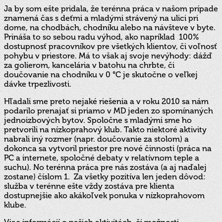
Ja by som ešte pridala, že terénna práca v našom prípade
znamená čas s deťmi a mladými strávený na ulici pri
dome, na chodbách, chodníku alebo na návšteve v byte.
Prináša to so sebou radu výhod, ako napríklad 100%
dostupnosť pracovníkov pre všetkých klientov, či voľnosť
pohybu v priestore. Má to však aj svoje nevýhody: dážď
za golierom, kancelária v batohu na chrbte, či
doučovanie na chodníku v 0 °C je skutočne o veľkej
dávke trpezlivosti.
Hľadali sme preto nejaké riešenia a v roku 2010 sa nám
podarilo prenajať si priamo v MD jeden zo spomínaných
jednoizbových bytov. Spoločne s mladými sme ho
pretvorili na nízkoprahový klub. Takto niektoré aktivity
nabrali iný rozmer (napr. doučovanie za stolom) a
dokonca sa vytvoril priestor pre nové činnosti (práca na
PC a internete, spoločné debaty v relatívnom teple a
suchu). No terénna práca pre nás zostáva (a aj naďalej
zostane) číslom 1. Za všetky pozitíva len jeden dôvod:
služba v terénne ešte vždy zostáva pre klienta
dostupnejšie ako akákoľvek ponuka v nízkoprahovom
klube.