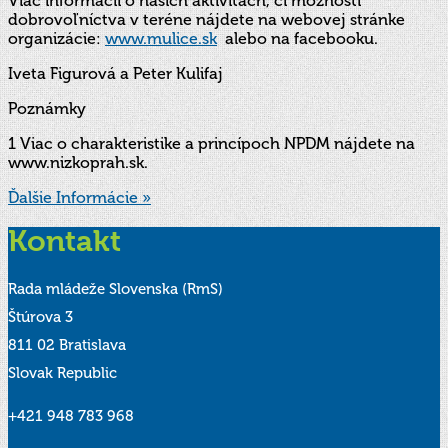
Viac informácií o našich aktivitách, či možnosti
dobrovoľníctva v teréne nájdete na webovej stránke
organizácie:
www.mulice.sk
alebo na facebooku.
Iveta Figurová a Peter Kulifaj
Poznámky
1 Viac o charakteristike a princípoch NPDM nájdete na
www.nizkoprah.sk.
Ďalšie Informácie »
Kontakt
Rada mládeže Slovenska (RmS)
Štúrova 3
811 02 Bratislava
Slovak Republic
+421 948 783 968