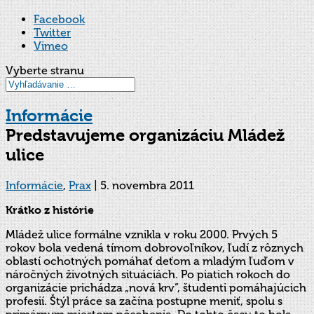
Facebook
Twitter
Vimeo
Vyberte stranu
Informácie
Predstavujeme organizáciu Mládež
ulice
Informácie
,
Prax
|
5. novembra 2011
Krátko z histórie
Mládež ulice formálne vznikla v roku 2000. Prvých 5
rokov bola vedená tímom dobrovoľníkov, ľudí z rôznych
oblastí ochotných pomáhať deťom a mladým ľuďom v
náročných životných situáciách. Po piatich rokoch do
organizácie prichádza „nová krv“, študenti pomáhajúcich
profesií. Štýl práce sa začína postupne meniť, spolu s