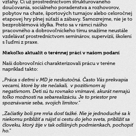
vzťahy. Či už prostredníctvom štrukturovaného
doučovania, sociálneho poradenstva a rozhovorov,
pobytov na chate, športových turnajov alebo celoročnej
etapovej hry plnej súťaží a zábavy. Samozrejme, nie je to
bezproblémová idylka. Preto sa v rámci nášho
pracovného a dobrovoľníckeho tímu snažíme neustále
vzdelávať prostredníctvom seminárov, supervízií, školení
s ľuďmi z praxe.
Niekoľko aktualít o terénnej práci v našom podaní
Naši dobrovoľníci charakterizovali prácu v teréne
napríklad takto:
„Práca s deťmi v MD je neskutočná. Často Vás prekvapia
vecami, ktoré by ste nečakali, v pozitívnom aj
negatívnom. Deti sú tu rovnako vnímavé, akurát nemajú
toľko možností na sebarealizáciu. Je to priestor pre
spoznávanie seba, svojich limitov.“
„Začiatky boli pre mňa dosť ťažké. Nie je jednoduché sa k
niekomu priblížiť a nájsť si cestu do jeho sveta, priblížiť sa
človeku, ktorý žije v tak odlišných podmienkach, pochopiť
ho.“