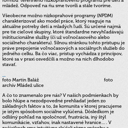
formou terénneho nízkoprahového programu pre deti a
mládež. Odpoveď na ňu sme tvorili a stále tvoríme.
Všeobecne možno nízkoprahové programy (NPDM)
charakterizovať ako model práce, ktorý reaguje na
aktuálne potreby detí a mladých ľudí. Sú určené najmä
pre tie cieľové skupiny, ktoré štandardne nevyhľadávajú
inštitucionálne služby (či už voľnočasového alebo
sociálneho charakteru). Silnou stránkou tohto prístupu je
práve prepojenie voľnočasových a sociálnych služieb do
jedného celku. Ba čo viac, prístup vychádza z princípov,
ktoré sa v praxi osvedčili a možno na nich dlhodobo
stavať.
foto Martin Baláž foto
archív Mládež ulice
A čo to znamenalo pre nás? V našich podmienkach by
bolo hlúpe a nezodpovedné prehliadať jeden zo
základných faktov a to, že komunita v ktorej pracujeme
je istým spôsobom sociálne vylúčená. Dôsledkom je
odlišný pohľad na spoločnosť, frustrácia, iný štýl
komunikácie, vzťahov, inak nastavené hranice… . V
začiatkoch sme intuitívne skúšali rôzne spôsoby a