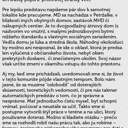
Pre lepšiu predstavu napíšeme pár slov k samotnej
lokalite kde pracujeme. MD sa nachádza v Petržalke, v
blízkosti iných obytných domov, zastávok MHD či
nákupných centier. Je to dvojpodlažný átriový dom (s
nádvorím vo vnútri), s malými jednoizbovými bytmi
nižšieho štandardu a vlastným sociálnym zariadením.
Vedľa domu je lúka a stredná škola. Náhodný okoloidúci
by možno ani nespoznal, že ide o oblasť, ktorá je predsa
len vylúčená z občianskeho života, nebyť okien
prekrytých doskami , či znečisteným okolím. Svoj názor
však určite zmení v okamihu vstupu do tohto priestoru.
Aj my, keď sme prichádzali, uvedomovali sme si, že život
v tejto komunite pôjde vlastným tempom. Bolo nám
jasné, že sa musíme “oslobodiť” od doterajších
skúseností, teoretických vedomostí, či pre nás takmer
automatických predstáv o tom, čo je správne a
nesprávne. Mať jednoducho čistú myseľ, byť schopní
vnímať, počúvať a neustále sa učiť. Takto sme si
postupne vytvorili štýl práce v teréne a na ulici, ktorý
používame doteraz. Možno si kladiete otázku – prečo
sme sa rozhodli robiť našu prácu tak, ako ju robíme –