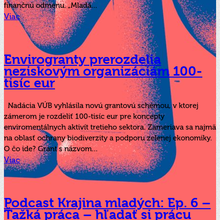
finančnú odmenu. „Mladá...
Viac
Envirogranty prerozdelia
neziskovým organizáciám 100-
tisíc eur
Nadácia VÚB vyhlásila novú grantovú schémou, v ktorej
zámerom je rozdeliť 100-tisíc eur pre koncepty
enviromentálnych aktivít tretieho sektora. Zameriava sa najmä
na oblasť ochrany biodiverzity a podporu zelenej ekonomiky.
O čo ide? Grant s názvom...
Viac
Podcast Krajina mladých: Ep. 6 –
Ťažká práca – hľadať si prácu