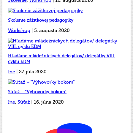
Školenie
,
Workshop
| 10. augusta 2020
Školenie zážitkovej pedagogiky
Workshop
| 5. augusta 2020
Hľadáme mládežníckych delegátov/ delegátky VIII.
cyklu EDM
Iné
| 27. júla 2020
Súťaž – “Výhovorky bokom”
Iné
,
Súťaž
| 16. júna 2020