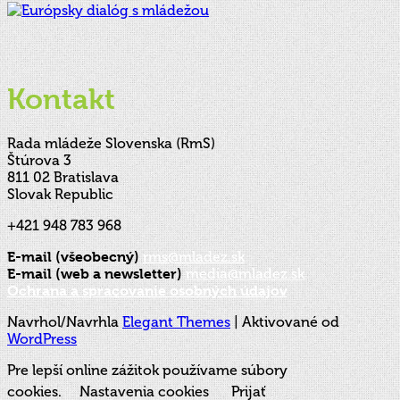
Kontakt
Rada mládeže Slovenska (RmS)
Štúrova 3
811 02 Bratislava
Slovak Republic
+421 948 783 968
E-mail (všeobecný)
rms@mladez.sk
E-mail (web a newsletter)
media@mladez.sk
Ochrana a spracovanie osobných údajov
Navrhol/Navrhla
Elegant Themes
| Aktivované od
WordPress
Pre lepší online zážitok používame súbory
cookies.
Nastavenia cookies
Prijať