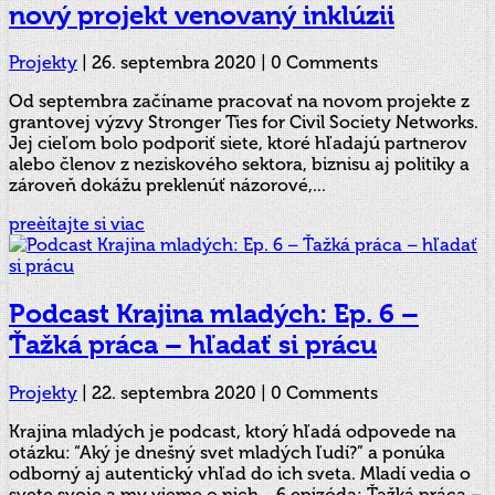
nový projekt venovaný inklúzii
Projekty
|
26. septembra 2020
| 0 Comments
Od septembra začíname pracovať na novom projekte z
grantovej výzvy Stronger Ties for Civil Society Networks.
Jej cieľom bolo podporiť siete, ktoré hľadajú partnerov
alebo členov z neziskového sektora, biznisu aj politiky a
zároveň dokážu preklenúť názorové,...
preèítajte si viac
Podcast Krajina mladých: Ep. 6 –
Ťažká práca – hľadať si prácu
Projekty
|
22. septembra 2020
| 0 Comments
Krajina mladých je podcast, ktorý hľadá odpovede na
otázku: “Aký je dnešný svet mladých ľudí?” a ponúka
odborný aj autentický vhľad do ich sveta. Mladí vedia o
svete svoje a my vieme o nich. 6.epizóda: Ťažká práca –