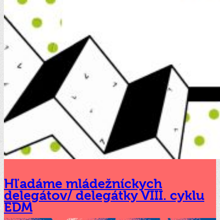
Hľadáme mládežníckych
delegátov/ delegátky VIII. cyklu
EDM