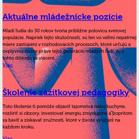
Aktuálne mládežnícke pozície
Mladí ľudia do 30 rokov tvoria približne polovicu svetovej
populácie. Napriek tejto skutočnosti, sú len vo veľmi nepatrnej
miere zastúpení v rozhodovacích procesoch, ktoré určujú a
ovplyvnia živote práve tejto generácie mladých ľudí. Aj z
tohto dôvodu sa viaceré...
Viac
Školenie zážitkovej pedagogiky
Toto školenie ti pomôže objaviť tajomstvá našej kuchyne,
rozšíriť si obzory, investovať energiu zmysluplne a popritom
sa baviť a získavať zručnosti, ktoré v živote využiješ na
každom kroku.
Viac