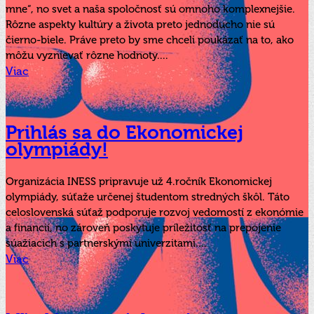
mne“, no svet a naša spoločnosť sú omnoho komplexnejšie.
Rôzne aspekty kultúry a života preto jednoducho nie sú
čierno-biele. ️️Práve preto by sme chceli poukázať na to, ako
môžu vyznievať rôzne hodnoty....
Viac
Prihlás sa do Ekonomickej
olympiády!
Organizácia INESS pripravuje už 4.ročník Ekonomickej
olympiády, súťaže určenej študentom stredných škôl. Táto
celoslovenská súťaž podporuje rozvoj vedomostí z ekonómie
a financií, no zároveň poskytuje príležitosť na prepojenie
súažiacich s partnerskými univerzitami....
Viac