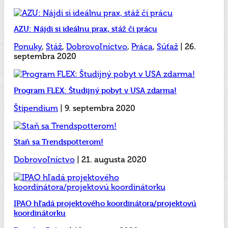
AZU: Nájdi si ideálnu prax, stáž či prácu
Ponuky
,
Stáž
,
Dobrovoľníctvo
,
Práca
,
Súťaž
| 26.
septembra 2020
Program FLEX: Študijný pobyt v USA zdarma!
Štipendium
| 9. septembra 2020
Staň sa Trendspotterom!
Dobrovoľníctvo
| 21. augusta 2020
IPAO hľadá projektového koordinátora/projektovú
koordinátorku