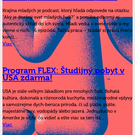
Krajina mladých je podcast, ktorý hľadá odpovede na otázku:
“Aký je dnešný svet mladých ľudí?” a ponúka odborný aj
autentický vhľad do ich sveta. Mladí vedia o svete svoje a my
vieme o nich. 6.epizóda: Ťažká práca – hľadať si prácu Prečo
končí...
Viac
Program FLEX: Študijný pobyt v
USA zdarma!
USA je stále veľkým lákadlom pre mnohých ľudí. Bohatá
kultúra, dokonalá a rôznorodá kuchyňa, medzinárodné vplyvy
a samozrejme dych-berúca príroda, či už pláže, púšte,
majestátne lesy, vodopády alebo jazerá. Jednoducho v
Amerike je vždy, čo vidieť a ešte viac sa tam dá...
Viac