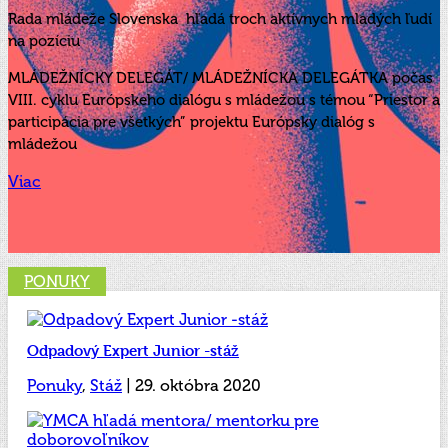
Rada mládeže Slovenska hľadá troch aktívnych mladých ľudí
na pozíciu
MLÁDEŽNÍCKY DELEGÁT/ MLÁDEŽNÍCKA DELEGÁTKA počas
VIII. cyklu Európskeho dialógu s mládežou s témou “Priestor a
participácia pre všetkých” projektu Európsky dialóg s
mládežou
Viac
PONUKY
Odpadový Expert Junior -stáž
Ponuky
,
Stáž
| 29. októbra 2020