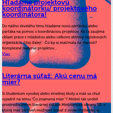
Hľadáme projektovú
koordinátorku/ projektového
koordinátora!
Do nášho skvelého tímu hľadáme novú parťáčku alebo
parťáka na pomoc s koordináciou projektov. Ak ťa zaujíma
oblasť práce s mládežou alebo celkovo aktivity neziskových
organizácií, čítaj ďalej! Čo by si mal/mala na starosti?
Komplexné riadenie projektov...
Viac
Literárna súťaž: Akú cenu má
mier?
Si študentom vysokej alebo strednej školy a máš sa chuť
vyjadriť na tému “Čo znamená mier”? Môžeš tak urobiť
prostredncítvom literárnej súťaže Ministerstva obrany SR, v
ktorej máš zároveň možnosť získať z svoje myšlienky aj