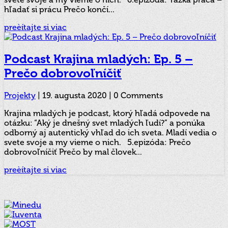
hľadať si prácu Prečo končí...
preèítajte si viac
Podcast Krajina mladých: Ep. 5 –
Prečo dobrovoľníčiť
Projekty
|
19. augusta 2020
| 0 Comments
Krajina mladých je podcast, ktorý hľadá odpovede na
otázku: “Aký je dnešný svet mladých ľudí?” a ponúka
odborný aj autentický vhľad do ich sveta. Mladí vedia o
svete svoje a my vieme o nich. 5.epizóda: Prečo
dobrovoľníčiť Prečo by mal človek...
preèítajte si viac