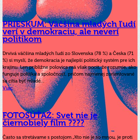
PRIESKUM: Väčšina mladých ľudí
verí v demokraciu, ale neverí
politikom
Drvivá väčšina mladých ľudí zo Slovenska (78 %) a Česka (71
%) si myslí, že demokracia je najlepší politický systém pre ich
krajinu. Len približne polovica má však pocit, že rozumie, ako
funguje politika a spoločnosť, pričom najmenej zorientované
sa cítia byť mladé...
Viac
FOTOSÚŤAŽ: Svet nie je
čiernobiely film ????
Často sa stretávame s postojom „Kto nie je so mnou, je proti