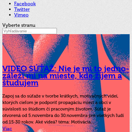
Facebook
Twitter
Vimeo
Vyberte stranu
VIDEO SÚŤAŽ: Nie je mi to jedno-
záleží mi na mieste, kde žijem a
študujem
Zapoj sa do súťaže v tvorbe krátkych, motivačných videí,
ktorých cieľom je podporiť propagáciu miest a obcí v
súvislosti so štúdiom či pracovným životom. Súťaž je
otvorená od 5.novembra do 30.novembra pre všetkých ľudí
od 15-30 rokov. Aké videá? téma: Motivácia...
Viac