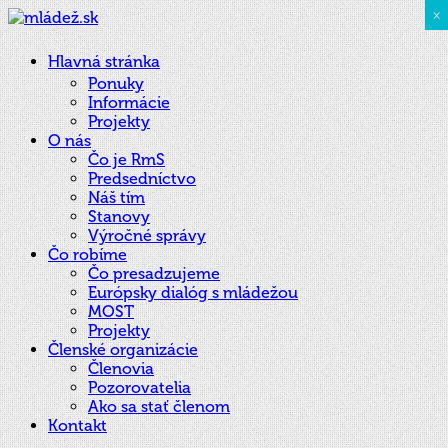
×
Hlavná stránka
Ponuky
Informácie
Projekty
O nás
Čo je RmS
Predsedníctvo
Náš tím
Stanovy
Výročné správy
Čo robíme
Čo presadzujeme
Európsky dialóg s mládežou
MOST
Projekty
Členské organizácie
Členovia
Pozorovatelia
Ako sa stať členom
Kontakt