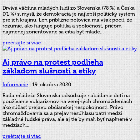
Drvivá väčšina mladých ľudí zo Slovenska (78 %) a Česka
(71 %) si myslí, že demokracia je najlepší politický systém
pre ich krajinu. Len približne polovica má však pocit, že
rozumie, ako funguje politika a spoločnosť, pričom
najmenej zorientované sa cítia byť mladé...
preèítajte si viac
Aj právo na protest podlieha
základom slušnosti a etiky
Informácie
|
19. októbra 2020
Rada mládeže Slovenska odsudzuje nabádanie detí na
používanie vulgarizmov na verejných zhromaždeniach
ako súčasť prejavu občianskej nespokojnosti. Právo
zhromažďovania sa a prejav nesúhlasu patrí medzi
základné ľudské práva, ale aj tie by mali byť naplnené v
medziach...
preèítajte si viac