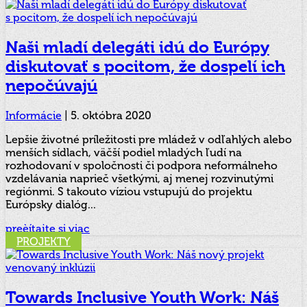
Naši mladí delegáti idú do Európy
diskutovať s pocitom, že dospelí ich
nepočúvajú
Informácie
|
5. októbra 2020
Lepšie životné príležitosti pre mládež v odľahlých alebo
menších sídlach, väčší podiel mladých ľudí na
rozhodovaní v spoločnosti či podpora neformálneho
vzdelávania naprieč všetkými, aj menej rozvinutými
regiónmi. S takouto víziou vstupujú do projektu
Európsky dialóg...
preèítajte si viac
PROJEKTY
Towards Inclusive Youth Work: Náš