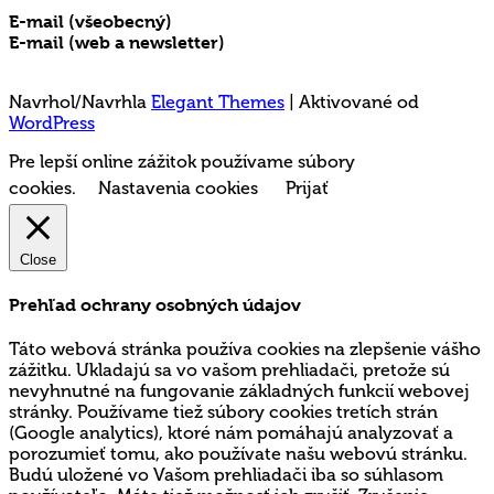
E-mail (všeobecný)
rms@mladez.sk
E-mail (web a newsletter)
media@mladez.sk
Ochrana a spracovanie osobných údajov
Navrhol/Navrhla
Elegant Themes
| Aktivované od
WordPress
Pre lepší online zážitok používame súbory
cookies.
Nastavenia cookies
Prijať
Close
Prehľad ochrany osobných údajov
Táto webová stránka používa cookies na zlepšenie vášho
zážitku. Ukladajú sa vo vašom prehliadači, pretože sú
nevyhnutné na fungovanie základných funkcií webovej
stránky. Používame tiež súbory cookies tretích strán
(Google analytics), ktoré nám pomáhajú analyzovať a
porozumieť tomu, ako používate našu webovú stránku.
Budú uložené vo Vašom prehliadači iba so súhlasom