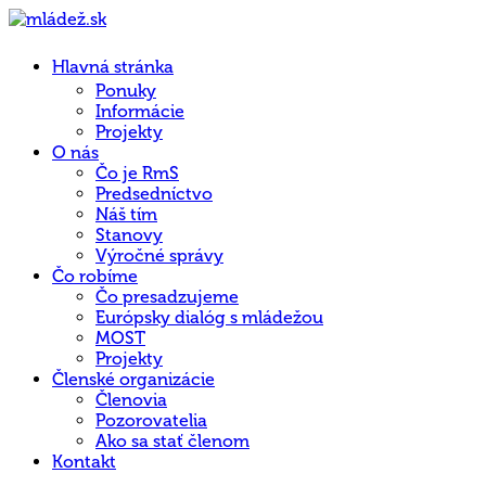
Hlavná stránka
Ponuky
Informácie
Projekty
O nás
Čo je RmS
Predsedníctvo
Náš tím
Stanovy
Výročné správy
Čo robíme
Čo presadzujeme
Európsky dialóg s mládežou
MOST
Projekty
Členské organizácie
Členovia
Pozorovatelia
Ako sa stať členom
Kontakt