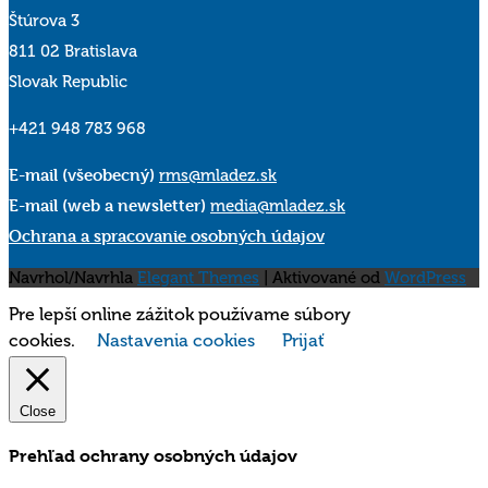
Štúrova 3
811 02 Bratislava
Slovak Republic
+421 948 783 968
E-mail (všeobecný)
rms@mladez.sk
E-mail (web a newsletter)
media@mladez.sk
Ochrana a spracovanie osobných údajov
Navrhol/Navrhla
Elegant Themes
| Aktivované od
WordPress
Pre lepší online zážitok používame súbory
cookies.
Nastavenia cookies
Prijať
Close
Prehľad ochrany osobných údajov