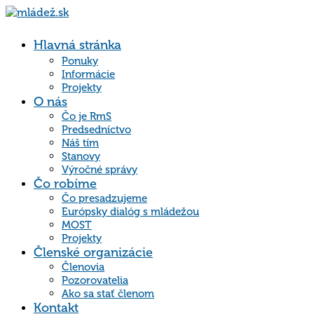
Hlavná stránka
Ponuky
Informácie
Projekty
O nás
Čo je RmS
Predsedníctvo
Náš tím
Stanovy
Výročné správy
Čo robíme
Čo presadzujeme
Európsky dialóg s mládežou
MOST
Projekty
Členské organizácie
Členovia
Pozorovatelia
Ako sa stať členom
Kontakt