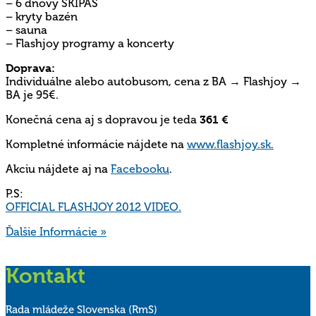
– 6 dňový SKIPAS
– kryty bazén
– sauna
– Flashjoy programy a koncerty
Doprava:
Individuálne alebo autobusom, cena z BA → Flashjoy →
BA je 95€.
Konečná cena aj s dopravou je teda
361 €
Kompletné informácie nájdete na
www.flashjoy.sk.
Akciu nájdete aj na
Facebooku
.
P.S:
OFFICIAL FLASHJOY 2012 VIDEO.
Ďalšie Informácie »
Kontakt
Rada mládeže Slovenska (RmS)