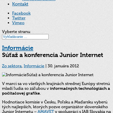
Kontakt
Facebook
Twitter
Vimeo
Vyberte stranu
Informácie
Súťaž a konferencia Junior Internet
Zo sektora
,
Informácie
|
30. januára 2012
V marci sa vo všetkých krajinách strednej Európy stretnú
mladí ľudia so záľubou v
informačných technológiách a
počítačovej grafike
.
Hodnotiace komisie v Česku, Poľsku a Maďarsku vyberú
tých najlepších, ktorých pozve organizátor slovenského
Junior Internetu –
AMAVET
v spolupráci s IAB Slovakia na