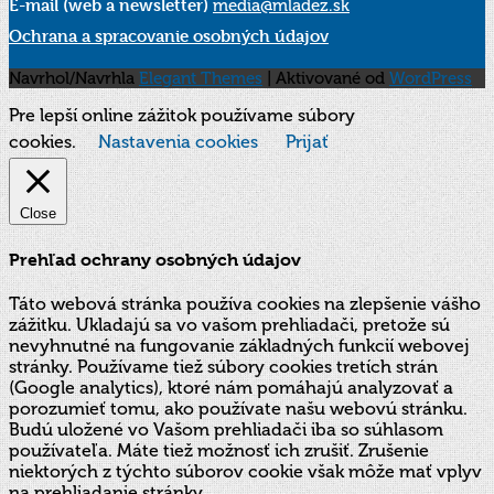
E-mail (web a newsletter)
media@mladez.sk
Ochrana a spracovanie osobných údajov
Navrhol/Navrhla
Elegant Themes
| Aktivované od
WordPress
Pre lepší online zážitok používame súbory
cookies.
Nastavenia cookies
Prijať
Close
Prehľad ochrany osobných údajov
Táto webová stránka používa cookies na zlepšenie vášho
zážitku. Ukladajú sa vo vašom prehliadači, pretože sú
nevyhnutné na fungovanie základných funkcií webovej
stránky. Používame tiež súbory cookies tretích strán
(Google analytics), ktoré nám pomáhajú analyzovať a
porozumieť tomu, ako používate našu webovú stránku.
Budú uložené vo Vašom prehliadači iba so súhlasom
používateľa. Máte tiež možnosť ich zrušiť. Zrušenie
niektorých z týchto súborov cookie však môže mať vplyv
na prehliadanie stránky.