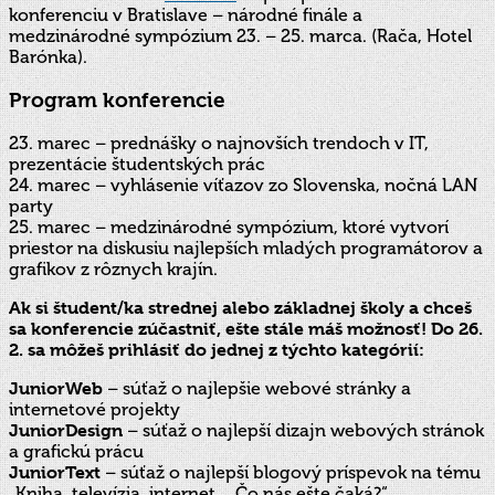
konferenciu v Bratislave – národné finále a
medzinárodné sympózium 23. – 25. marca. (Rača, Hotel
Barónka).
Program konferencie
23. marec – prednášky o najnovších trendoch v IT,
prezentácie študentských prác
24. marec – vyhlásenie víťazov zo Slovenska, nočná LAN
party
25. marec – medzinárodné sympózium, ktoré vytvorí
priestor na diskusiu najlepších mladých programátorov a
grafikov z rôznych krajín.
Ak si študent/ka strednej alebo základnej školy a chceš
sa konferencie zúčastniť, ešte stále máš možnosť! Do 26.
2. sa môžeš prihlásiť do jednej z týchto kategórií:
JuniorWeb
– súťaž o najlepšie webové stránky a
internetové projekty
JuniorDesign
– súťaž o najlepší dizajn webových stránok
a grafickú prácu
JuniorText
– súťaž o najlepší blogový príspevok na tému
„Kniha, televízia, internet… Čo nás ešte čaká?“