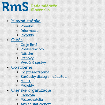
Hlavná stránka
Ponuky
Informácie
Projekty
O nás
Čo je RmS
Predsedníctvo
Náš tím
Stanovy
Výročné správy
Čo robíme
Čo presadzujeme
Európsky dialóg s mládežou
MOST
Projekty
Členské organizácie
Členovia
Pozorovatelia
Ako sa stať členom