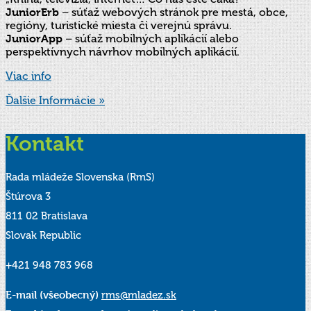
JuniorErb
– súťaž webových stránok pre mestá, obce,
regióny, turistické miesta či verejnú správu.
JuniorApp
– súťaž mobilných aplikácií alebo
perspektívnych návrhov mobilných aplikácií.
Viac info
Ďalšie Informácie »
Kontakt
Rada mládeže Slovenska (RmS)
Štúrova 3
811 02 Bratislava
Slovak Republic
+421 948 783 968
E-mail (všeobecný)
rms@mladez.sk