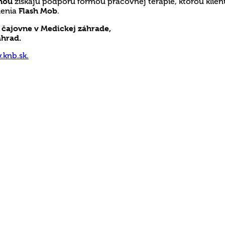
nou
získajú podporu formou pracovnej terapie, ktorou klient
menia
Flash Mob
.
m
čajovne v Medickej záhrade,
áhrad.
knb.sk.