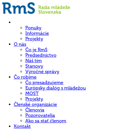
Hlavná
stránka
Ponuky
Informácie
Projekty
O nás
Čo je RmS
Predsedníctvo
Náš tím
Stanovy
Výročné správy
Čo robíme
Čo presadzujeme
Európsky dialóg s mládežou
MOST
Projekty
Členské organizácie
Členovia
Pozorovatelia
Ako sa stať členom
Kontakt