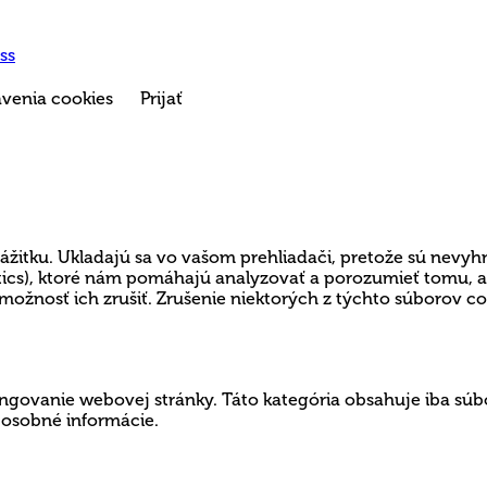
ss
venia cookies
Prijať
ážitku. Ukladajú sa vo vašom prehliadači, pretože sú nevyh
lytics), ktoré nám pomáhajú analyzovať a porozumieť tomu,
možnosť ich zrušiť. Zrušenie niektorých z týchto súborov c
govanie webovej stránky. Táto kategória obsahuje iba súbo
 osobné informácie.