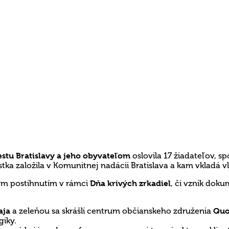
stu Bratislavy a jeho obyvateľom
oslovila 17 žiadateľov, s
tka založila v Komunitnej nadácii Bratislava a kam vkladá v
nym postihnutím v rámci
Dňa krivých zrkadiel
, či vznik dok
aja
a zeleňou sa skrášli centrum občianskeho združenia
Quo
giky.