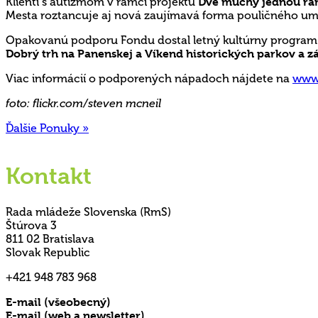
Klienti s autizmom v rámci projektu
Dve muchy jednou ra
Mesta roztancuje aj nová zaujímavá forma pouličného u
Opakovanú podporu Fondu dostal letný kultúrny progra
Dobrý trh na Panenskej a Víkend historických parkov a z
Viac informácií o podporených nápadoch nájdete na
www.
foto: flickr.com/steven mcneil
Ďalšie Ponuky »
Kontakt
Rada mládeže Slovenska (RmS)
Štúrova 3
811 02 Bratislava
Slovak Republic
+421 948 783 968
E-mail (všeobecný)
rms@mladez.sk
E-mail (web a newsletter)
media@mladez.sk