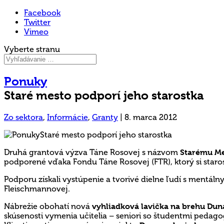
Facebook
Twitter
Vimeo
Vyberte stranu
Ponuky
Staré mesto podporí jeho starostka
Zo sektora
,
Informácie
,
Granty
|
8. marca 2012
Druhá grantová výzva Táne Rosovej s názvom
Starému Me
podporené vďaka Fondu Táne Rosovej (FTR), ktorý si staros
Podporu získali vystúpenie a tvorivé dielne ľudí s mentál
Fleischmannovej.
Nábrežie obohatí nová
vyhliadková lavička na brehu Dun
skúsenosti vymenia učitelia – seniori so študentmi pedago