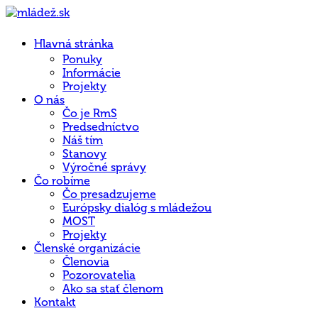
Hlavná stránka
Ponuky
Informácie
Projekty
O nás
Čo je RmS
Predsedníctvo
Náš tím
Stanovy
Výročné správy
Čo robíme
Čo presadzujeme
Európsky dialóg s mládežou
MOST
Projekty
Členské organizácie
Členovia
Pozorovatelia
Ako sa stať členom
Kontakt