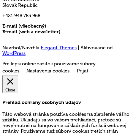
Slovak Republic
+421 948 783 968
E-mail (všeobecný)
rms@mladez.sk
E-mail (web a newsletter)
media@mladez.sk
Ochrana a spracovanie osobných údajov
Navrhol/Navrhla
Elegant Themes
| Aktivované od
WordPress
Pre lepší online zážitok používame súbory
cookies.
Nastavenia cookies
Prijať
Close
Prehľad ochrany osobných údajov
Táto webová stránka používa cookies na zlepšenie vášho
zážitku. Ukladajú sa vo vašom prehliadači, pretože sú
nevyhnutné na fungovanie základných funkcií webovej
stránky. Používame tiež súbory cookies tretích strán