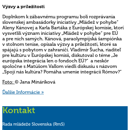
Výzvy a príležitosti
Doplnkom k zábavnému programu boli rozprávania
slovenskej ambasádorky iniciatívy „Mládež v pohybe“
Aleny Kánovej a Karla Bartáka z Európskej komisie
,
ktorí
vysvetlili význam iniciatívy „Mládež v pohybe“ pre EÚ
a pre nich samých. Kánová, paraolympijská šampiónka
v stolnom tenise, opísala výzvy a príležitosti, ktoré sa
spájajú s pobytom v zahraničí. Vladimír Šucha, riaditeľ
pre kultúru v Európskej komisii
,
diskutoval o téme „Je
európska integrácia len o fondoch EÚ?“ a neskôr
spoločne s Matúšom Vallom viedli diskusiu s názvom
„Spojí nás kultúra? Pomáha umenie integrácii Rómov?“
Foto:
© Jana Mináriková
Ďalšie Informácie »
Kontakt
Rada mládeže Slovenska (RmS)