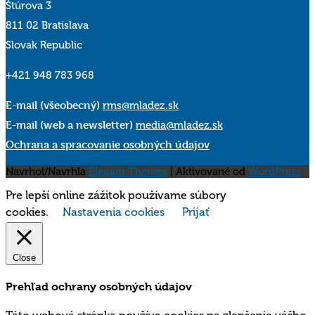
Štúrova 3
811 02 Bratislava
Slovak Republic
+421 948 783 968
E-mail (všeobecný)
rms@mladez.sk
E-mail (web a newsletter)
media@mladez.sk
Ochrana a spracovanie osobných údajov
Navrhol/Navrhla
Elegant Themes
| Aktivované od
WordPress
Pre lepší online zážitok používame súbory
cookies.
Nastavenia cookies
Prijať
Close
Prehľad ochrany osobných údajov