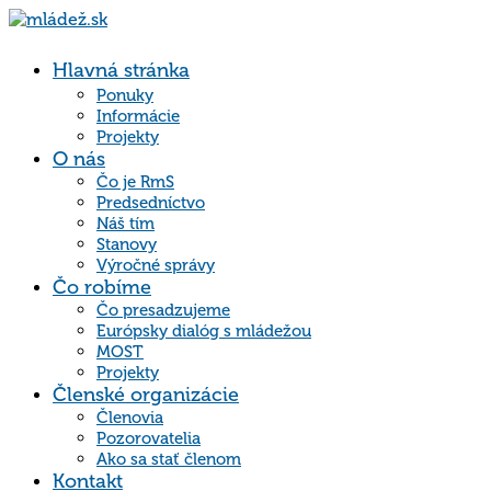
Hlavná stránka
Ponuky
Informácie
Projekty
O nás
Čo je RmS
Predsedníctvo
Náš tím
Stanovy
Výročné správy
Čo robíme
Čo presadzujeme
Európsky dialóg s mládežou
MOST
Projekty
Členské organizácie
Členovia
Pozorovatelia
Ako sa stať členom
Kontakt