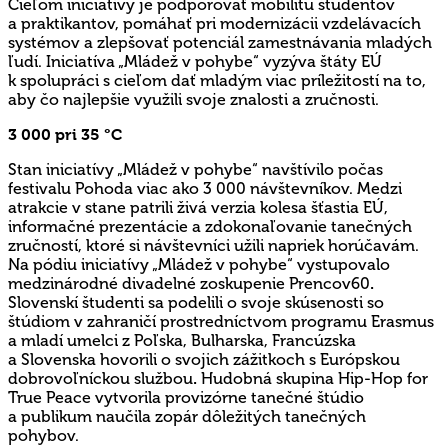
Cieľom iniciatívy je podporovať mobilitu študentov
a praktikantov, pomáhať pri modernizácii vzdelávacích
systémov a zlepšovať potenciál zamestnávania mladých
ľudí. Iniciatíva „Mládež v pohybe“ vyzýva štáty EÚ
k spolupráci s cieľom dať mladým viac príležitostí na to,
aby čo najlepšie využili svoje znalosti a zručnosti.
3 000 pri 35 °C
Stan iniciatívy „Mládež v pohybe“ navštívilo počas
festivalu Pohoda viac ako 3 000 návštevníkov. Medzi
atrakcie v stane patrili živá verzia kolesa šťastia EÚ,
informačné prezentácie a zdokonaľovanie tanečných
zručností, ktoré si návštevníci užili napriek horúčavám.
Na pódiu iniciatívy „Mládež v pohybe“ vystupovalo
medzinárodné divadelné zoskupenie Prencov60
.
Slovenskí študenti sa podelili o svoje skúsenosti so
štúdiom v zahraničí prostredníctvom programu Erasmus
a mladí umelci z Poľska, Bulharska, Francúzska
a Slovenska hovorili o svojich zážitkoch s Európskou
dobrovoľníckou službou
.
Hudobná skupina Hip-Hop for
True Peace vytvorila provizórne tanečné štúdio
a publikum naučila zopár dôležitých tanečných
pohybov.