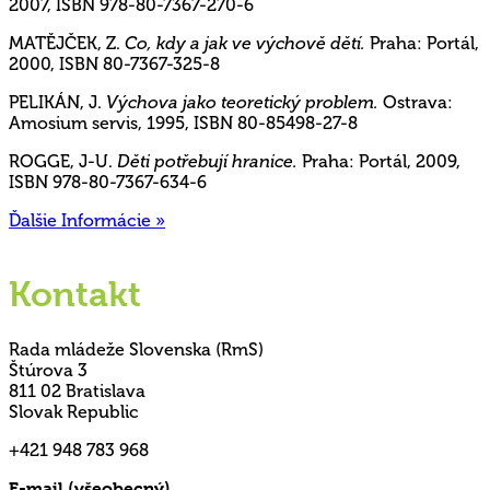
2007, ISBN 978-80-7367-270-6
MATĚJČEK, Z.
Co, kdy a jak ve výchově dětí.
Praha: Portál,
2000, ISBN 80-7367-325-8
PELIKÁN, J.
Výchova jako teoretický problem.
Ostrava:
Amosium servis, 1995, ISBN 80-85498-27-8
ROGGE, J-U.
Děti potřebují hranice.
Praha: Portál, 2009,
ISBN 978-80-7367-634-6
Ďalšie Informácie »
Kontakt
Rada mládeže Slovenska (RmS)
Štúrova 3
811 02 Bratislava
Slovak Republic
+421 948 783 968
E-mail (všeobecný)
rms@mladez.sk