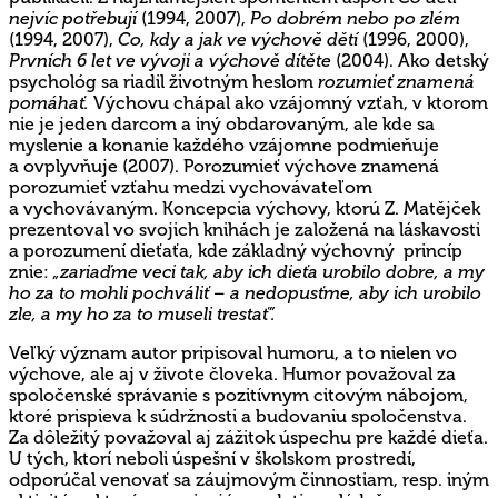
nejvíc potřebují
(1994, 2007),
Po dobrém nebo po zlém
(1994, 2007),
Co, kdy a jak ve výchově dětí
(1996, 2000),
Prvních 6 let ve vývoji a výchově dítěte
(2004). Ako detský
psychológ sa riadil životným heslom
rozumieť znamená
pomáhať.
Výchovu chápal ako vzájomný vzťah, v ktorom
nie je jeden darcom a iný obdarovaným, ale kde sa
myslenie a konanie každého vzájomne podmieňuje
a ovplyvňuje (2007). Porozumieť výchove znamená
porozumieť vzťahu medzi vychovávateľom
a vychovávaným. Koncepcia výchovy, ktorú Z. Matějček
prezentoval vo svojich knihách je založená na láskavosti
a porozumení dieťaťa, kde základný výchovný princíp
znie:
„zariaďme veci tak, aby ich dieťa urobilo dobre, a my
ho za to mohli pochváliť – a nedopusťme, aby ich urobilo
zle, a my ho za to museli trestať”.
Veľký význam autor pripisoval humoru, a to nielen vo
výchove, ale aj v živote človeka. Humor považoval za
spoločenské správanie s pozitívnym citovým nábojom,
ktoré prispieva k súdržnosti a budovaniu spoločenstva.
Za dôležitý považoval aj zážitok úspechu pre každé dieťa.
U tých, ktorí neboli úspešní v školskom prostredí,
odporúčal venovať sa záujmovým činnostiam, resp. iným