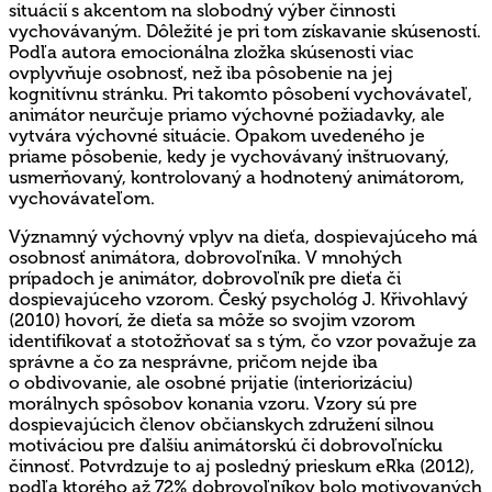
situácií s akcentom na slobodný výber činnosti
vychovávaným. Dôležité je pri tom získavanie skúseností.
Podľa autora emocionálna zložka skúsenosti viac
ovplyvňuje osobnosť, než iba pôsobenie na jej
kognitívnu stránku. Pri takomto pôsobení vychovávateľ,
animátor neurčuje priamo výchovné požiadavky, ale
vytvára výchovné situácie. Opakom uvedeného je
priame pôsobenie, kedy je vychovávaný inštruovaný,
usmerňovaný, kontrolovaný a hodnotený animátorom,
vychovávateľom.
Významný výchovný vplyv na dieťa, dospievajúceho má
osobnosť animátora, dobrovoľníka. V mnohých
prípadoch je animátor, dobrovoľník pre dieťa či
dospievajúceho vzorom. Český psychológ J. Křivohlavý
(2010) hovorí, že dieťa sa môže so svojim vzorom
identifikovať a stotožňovať sa s tým, čo vzor považuje za
správne a čo za nesprávne, pričom nejde iba
o obdivovanie, ale osobné prijatie (interiorizáciu)
morálnych spôsobov konania vzoru. Vzory sú pre
dospievajúcich členov občianskych združení silnou
motiváciou pre ďalšiu animátorskú či dobrovoľnícku
činnosť. Potvrdzuje to aj posledný prieskum eRka (2012),
podľa ktorého až 72% dobrovoľníkov bolo motivovaných