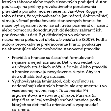
letných táborov alebo iných sústavných podujatí. Autor
poukazuje na príčiny provokatívneho porušovania
pravidiel a ponúka možné riešenia. Jan-Uwe Rogge je
toho názoru, že vychovávatelia (animátori, dobrovoľníci)
si majú všímať prekračovanie stanovených hraníc, čo
môže byť signálom toho, že ich treba pozmeniť či rozšíriť
alebo pomocou dohodnutých dôsledkov zabrániť ich
porušovaniu u detí. Byť dôsledným vo výchove
neznamená
pokorovať dieťa, ale vážiť si ho
(2009). Podľa
autora provokatívne prekračovanie hraníc poukazuje
na absentujúce alebo nevhodne stanovené pravidlá:
Pravidlá a hranice sú častokrát formulované
nejasne a nejednoznačne. Deti chcú vedieť, čo
v určitých situáciách môžu a čo nie. Alebo pravidlá
a hranice ostávajú nevyslovené, skryté. Aby ich
deti odhalili, testujú situácie.
Vychovávatelia (animátori, dobrovoľníci) sa
nedomáhajú vlastných hraníc, ale argumentujú vo
všeobecnej rovine, napr.
To sa nerobí!
Pri
argumentovaní v rovine „ja“,(napr.
Ruší ma to!
Nepáči sa mi to!)
vznikajú osobné hranice podľa
ktorých sa deti môžu orientovať a vysporiadať
sa s nimi.