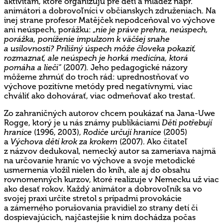
aktivitám, ktoré organizujú pre deti a mládež napr.
animátori a dobrovoľníci v občianskych združeniach. Na
inej strane profesor Matějček nepodceňoval vo výchove
ani neúspech, porážku: „
nie je práve prehra, neúspech,
porážka, poníženie impulzom k väčšej snahe
a usilovnosti? Prílišný úspech môže človeka pokaziť,
rozmaznať, ale neúspech je horká medicína, ktorá
pomáha a lieči“
(2007)
.
Jeho pedagogické názory
môžeme zhrnúť do troch rád: uprednostňovať vo
výchove pozitívne metódy pred negatívnymi, viac
chváliť ako dohovárať, viac odmeňovať ako trestať.
Zo zahraničných autorov chcem poukázať na Jana-Uwe
Rogge, ktorý je u nás známy publikáciami
Děti potřebují
hranice
(1996, 2003),
Rodiče určují hranice
(2005)
a
Výchova dětí krok za krokem
(2007). Ako čitateľ
z názvov dedukoval, nemecký autor sa zameriava najmä
na určovanie hraníc vo výchove a svoje metodické
usmernenia vložil nielen do kníh, ale aj do obsahu
rovnomenných kurzov, ktoré realizuje v Nemecku už viac
ako desať rokov. Každý animátor a dobrovoľník sa vo
svojej praxi určite stretol s prípadmi provokácie
a zámerného porušovania pravidiel zo strany detí či
dospievajúcich, najčastejšie k nim dochádza počas