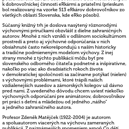
k dobrovoľníckej činnosti eRkármi a priateľmi (prieskum
bol realizovaný na vzorke 513 eRkárov dobrovoľníkov zo
všetkých oblastí Slovenska, kde eRko pôsobí).
Súčasný knižný trh je doslova nasýtený rôznorodými
výchovnými príručkami obzvlášť z dielne zahraničných
autorov. Mnohé z nich vznikli v odlišnom sociokultúrnom
prostredí a preto aj výchovné odporúčania v nich
obsiahnuté často nekorešpondujú s naším historicky
a tradične podmieneným modelom výchovy. Z inej
strany mnohé z týchto publikácií môžu byť pre
slovenského odborného čitateľa podnetné a inšpiratívne,
nakoľko po viac ako dvadsiatich rokoch života
v demokratickej spoločnosti sa začíname potýkať (nielen)
s výchovnými problémami, ktoré trápili našich
vzdialenejších susedov a zámorských kolegov už dávno
pred nami. Z uvedeného dôvodu chcem uviesť niekoľko
výchovných odporúčaní pre animátorov, dobrovoľníkov
pri práci s deťmi a mládežou od jedného „nášho“
a jedného zahraničného autora.
Profesor Zdeněk Matějček (1922-2004) je autorom
a spoluautorom viacerých na výchovu zameraných
publikácií. Z najznámejších spomeniem aspoň
Co děti