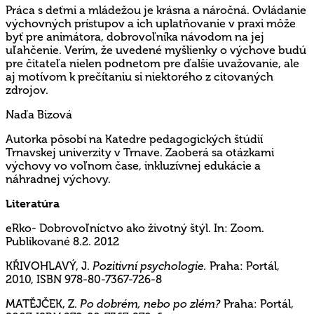
Práca s deťmi a mládežou je krásna a náročná. Ovládanie
výchovných prístupov a ich uplatňovanie v praxi môže
byť pre animátora, dobrovoľníka návodom na jej
uľahčenie. Verím, že uvedené myšlienky o výchove budú
pre čitateľa nielen podnetom pre ďalšie uvažovanie, ale
aj motívom k prečítaniu si niektorého z citovaných
zdrojov.
Naďa Bizová
Autorka pôsobí na Katedre pedagogických štúdií
Trnavskej univerzity v Trnave. Zaoberá sa otázkami
výchovy vo voľnom čase, inkluzívnej edukácie a
náhradnej výchovy.
Literatúra
eRko- Dobrovoľníctvo ako životný štýl. In: Zoom.
Publikované 8.2. 2012
KŘIVOHLAVÝ, J.
Pozitivní psychologie.
Praha: Portál,
2010, ISBN 978-80-7367-726-8
MATĚJČEK, Z.
Po dobrém, nebo po zlém?
Praha: Portál,