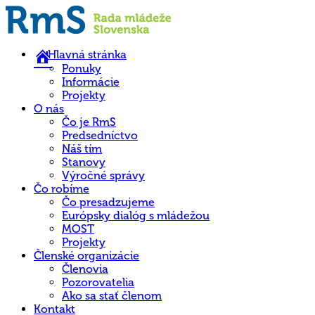
Hlavná stránka
Ponuky
Informácie
Projekty
O nás
Čo je RmS
Predsedníctvo
Náš tím
Stanovy
Výročné správy
Čo robíme
Čo presadzujeme
Európsky dialóg s mládežou
MOST
Projekty
Členské organizácie
Členovia
Pozorovatelia
Ako sa stať členom
Kontakt