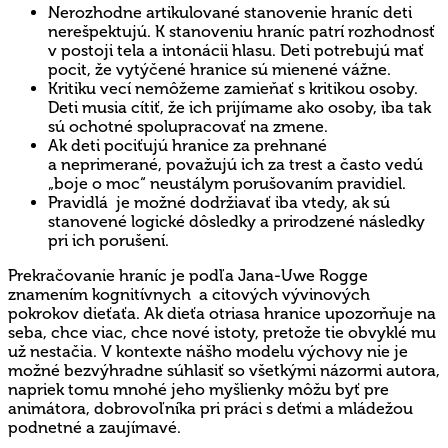
Nerozhodne artikulované stanovenie hraníc deti
nerešpektujú. K stanoveniu hraníc patrí rozhodnosť
v postoji tela a intonácii hlasu. Deti potrebujú mať
pocit, že vytýčené hranice sú mienené vážne.
Kritiku vecí nemôžeme zamieňať s kritikou osoby.
Deti musia cítiť, že ich prijímame ako osoby, iba tak
sú ochotné spolupracovať na zmene.
Ak deti pociťujú hranice za prehnané
a neprimerané, považujú ich za trest a často vedú
„boje o moc“ neustálym porušovaním pravidiel.
Pravidlá je možné dodržiavať iba vtedy, ak sú
stanovené logické dôsledky a prirodzené následky
pri ich porušení.
Prekračovanie hraníc je podľa Jana-Uwe Rogge
znamením kognitívnych a citových vývinových
pokrokov dieťaťa. Ak dieťa otriasa hranice upozorňuje na
seba, chce viac, chce nové istoty, pretože tie obvyklé mu
už nestačia. V kontexte nášho modelu výchovy nie je
možné bezvýhradne súhlasiť so všetkými názormi autora,
napriek tomu mnohé jeho myšlienky môžu byť pre
animátora, dobrovoľníka pri práci s deťmi a mládežou
podnetné a zaujímavé.