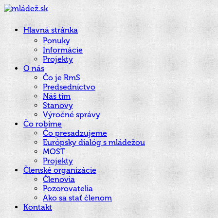
Hlavná stránka
Ponuky
Informácie
Projekty
O nás
Čo je RmS
Predsedníctvo
Náš tím
Stanovy
Výročné správy
Čo robíme
Čo presadzujeme
Európsky dialóg s mládežou
MOST
Projekty
Členské organizácie
Členovia
Pozorovatelia
Ako sa stať členom
Kontakt