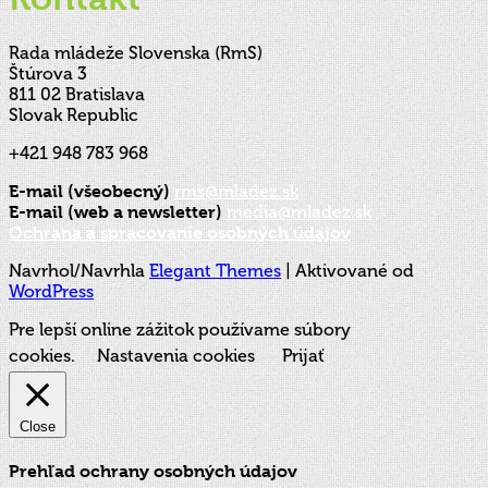
Rada mládeže Slovenska (RmS)
Štúrova 3
811 02 Bratislava
Slovak Republic
+421 948 783 968
E-mail (všeobecný)
rms@mladez.sk
E-mail (web a newsletter)
media@mladez.sk
Ochrana a spracovanie osobných údajov
Navrhol/Navrhla
Elegant Themes
| Aktivované od
WordPress
Pre lepší online zážitok používame súbory
cookies.
Nastavenia cookies
Prijať
Close
Prehľad ochrany osobných údajov