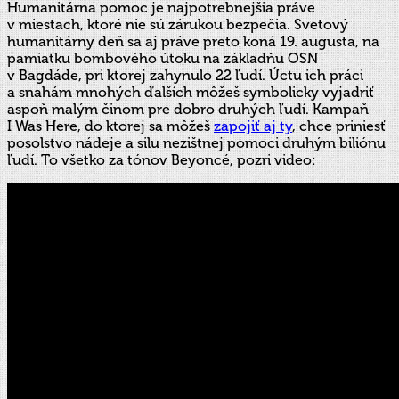
Humanitárna pomoc je najpotrebnejšia práve
v miestach, ktoré nie sú zárukou bezpečia. Svetový
humanitárny deň sa aj práve preto koná 19. augusta, na
pamiatku bombového útoku na základňu OSN
v Bagdáde, pri ktorej zahynulo 22 ľudí. Úctu ich práci
a snahám mnohých ďalších môžeš symbolicky vyjadriť
aspoň malým činom pre dobro druhých ľudí. Kampaň
I Was Here, do ktorej sa môžeš
zapojiť aj ty
, chce priniesť
posolstvo nádeje a silu nezištnej pomoci druhým biliónu
ľudí. To všetko za tónov Beyoncé, pozri video: