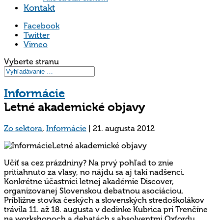
Kontakt
Facebook
Twitter
Vimeo
Vyberte stranu
Informácie
Letné akademické objavy
Zo sektora
,
Informácie
|
21. augusta 2012
Učiť sa cez prázdniny? Na prvý pohľad to znie
pritiahnuto za vlasy, no nájdu sa aj takí nadšenci.
Konkrétne účastníci letnej akadémie Discover,
organizovanej Slovenskou debatnou asociáciou.
Približne stovka českých a slovenských stredoškolákov
trávila 11. až 18. augusta v dedinke Kubrica pri Trenčíne
na workshopoch a debatách s absolventmi Oxfordu,