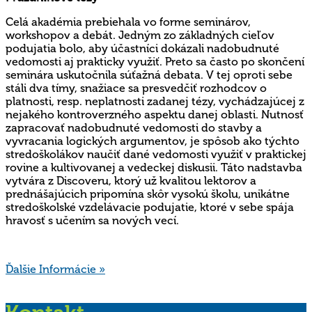
Celá akadémia prebiehala vo forme seminárov,
workshopov a debát. Jedným zo základných cieľov
podujatia bolo, aby účastníci dokázali nadobudnuté
vedomosti aj prakticky využiť. Preto sa často po skončení
seminára uskutočnila súťažná debata. V tej oproti sebe
stáli dva tímy, snažiace sa presvedčiť rozhodcov o
platnosti, resp. neplatnosti zadanej tézy, vychádzajúcej z
nejakého kontroverzného aspektu danej oblasti. Nutnosť
zapracovať nadobudnuté vedomosti do stavby a
vyvracania logických argumentov, je spôsob ako týchto
stredoškolákov naučiť dané vedomosti využiť v praktickej
rovine a kultivovanej a vedeckej diskusii. Táto nadstavba
vytvára z Discoveru, ktorý už kvalitou lektorov a
prednášajúcich pripomína skôr vysokú školu, unikátne
stredoškolské vzdelávacie podujatie, ktoré v sebe spája
hravosť s učením sa nových vecí.
Ďalšie Informácie »