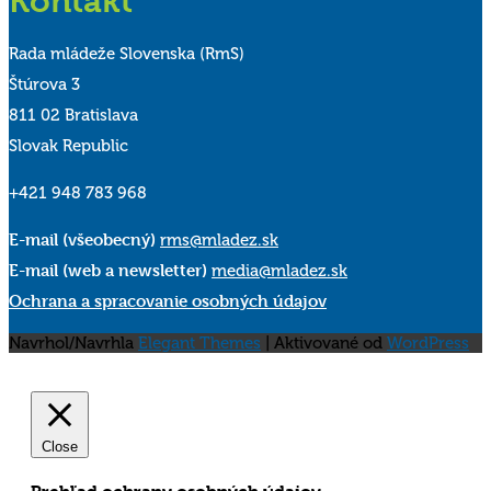
Kontakt
Rada mládeže Slovenska (RmS)
Štúrova 3
811 02 Bratislava
Slovak Republic
+421 948 783 968
E-mail (všeobecný)
rms@mladez.sk
E-mail (web a newsletter)
media@mladez.sk
Ochrana a spracovanie osobných údajov
Navrhol/Navrhla
Elegant Themes
| Aktivované od
WordPress
Close