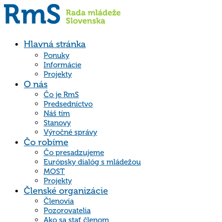
Hlavná stránka
Ponuky
Informácie
Projekty
O nás
Čo je RmS
Predsedníctvo
Náš tím
Stanovy
Výročné správy
Čo robíme
Čo presadzujeme
Európsky dialóg s mládežou
MOST
Projekty
Členské organizácie
Členovia
Pozorovatelia
Ako sa stať členom