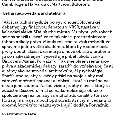
Cambridge a Harvardu či Martinom Bútorom.
Letná neuroveda a architektúra
“Väčšina ľudí si myslí, že po vyvrcholení Slovenskej
debatnej ligy finálovou debatou v NRSR, nastáva v
kalendári aktivít SDA hluché miesto. V uplynulých rokoch
sme sa snažili ukázať, že to tak nie je, prostredníctvom
tábora a školy práva. Minulý rok sme sa však rozhodli, že
spravíme jednu veľkú akadémiu, ktorá by v sebe zlúčila
prvky oboch akcií, rozšírime ju o nové oblasti a urobíme
ju čo najkvalitnejšie”, vysvetľuje príbeh okolo vzniku
Discoveru Marián Porvažník. “Tak sme okrem seminárov
práva a akademickej debaty zaradili do vzdelávacej časti
aj témy ako neuroveda, architektúra, či psychológia.
Snažili sme sa, aby si každý prišiel na svoje a aby mal
zároveň možnosť spoznať aj oblasti, ktoré sú možno na
okraji jeho záujmu. Našou víziou je, aby človek, ktorý sa
zúčastní Discoveru, mal čo najkomplexnejší obraz o
spoločenskej realite, aby sa mohol zdokonaliť v tom čo
ho zaujíma, nájsť a pochopiť súvislosti s inými vedami, či
obormi, ktoré túto realitu vytvárajú”, dodáva Porvažník.
Prázdninové tézy