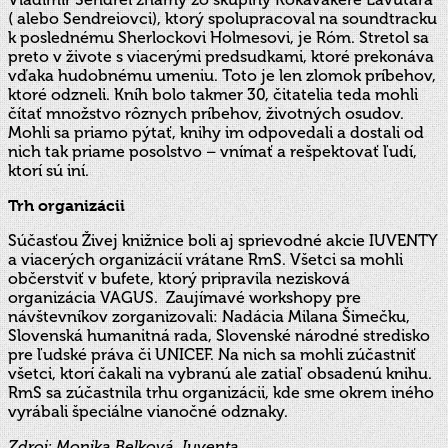
( alebo Sendreiovci), ktorý spolupracoval na soundtracku
k poslednému Sherlockovi Holmesovi, je Róm. Stretol sa
preto v živote s viacerými predsudkami, ktoré prekonáva
vďaka hu
dobnému umeniu. Toto je len zlomok príbehov,
ktoré odzneli. Kníh bolo takmer 30, čitatelia teda mohli
čítať množstvo rôznych príbehov, životných osudov.
Mohli sa priamo pýtať, knihy im odpovedali a dostali od
nich tak priame posolstvo – vnímať a rešpektovať ľudí,
ktorí sú iní.
Trh organizácii
Súčasťou Živej knižnice boli aj sprievodné akcie IUVENTY
a viacerých organizácií vrátane RmS. Všetci sa mohli
občerstviť v bufete, ktorý pripravila nezisková
organizácia VAGUS. Zaujímavé workshopy pre
návštevníkov zorganizovali: Nadácia Milana Šimečku,
Slovenská humanitná rada, Slovenské národné stredisko
pre ľudské práva či UNICEF. Na nich sa mohli zúčastniť
všetci, ktorí čakali na vybranú ale zatiaľ obsadenú knihu.
RmS sa zúčastnila trhu organizácii, kde sme okrem iného
vyrábali špeciálne vianočné odznaky.
Zdroj: Monika Belková, Iuventa