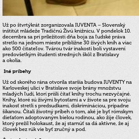
Už po štvrtýkrát zorganizovala IUVENTA – Slovenský
inštitút mládeže Tradičnú Živú knižnicu. V pondelok 10.
decembra sa pri príležitosti dňa boja za ľudské práva
stretlo na jednom mieste približne 30 živých kníh a viac
ako 500 čitateľov. Tvárou tvár inakosti boli vystavení
predovšetkým študenti stredných škôl z Bratislavy
a okolia.
Iné príbehy
Už od skorého rána otvorila staršia budova IUVENTY na
Karloveskej ulici v Bratislave svoje brány množstvu
mladých ľudí, ktorí prišli čítať knihy trochu nezvyčajné.
Knihy, ktoré sú živými bytosťami a v živote sa pre svoju
inakosť stretli s predsudkami, diskrimináciou, prípadne
šikanou. Čítali životný príbeh o tom, aké je byť rómskym
dieťaťom adoptovaným bielou rodinou, ako žije človek,
ktorý prežil holokaust, že aj starnúť sa dá aktívne, že aj
človek bez rúk vie byť zručný a pod.