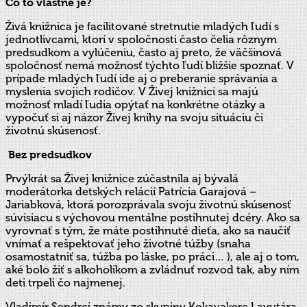
Čo to vlastne je?
Živá knižnica je facilitované stretnutie mladých ľudí s
jednotlivcami, ktorí v spoločnosti často čelia rôznym
predsudkom a vylúčeniu, často aj preto, že väčšinová
spoločnosť nemá možnosť týchto ľudí bližšie spoznať. V
prípade mladých ľudí ide aj o preberanie správania a
myslenia svojich rodičov. V Živej knižnici sa majú
možnosť mladí ľudia opýtať na konkrétne otázky a
vypočuť si aj názor Živej knihy na svoju situáciu či
životnú skúsenosť.
Bez predsudkov
Prvýkrát sa Živej knižnice zúčastnila aj bývalá
moderátorka detských relácií Patrícia Garajová –
Jariabková, ktorá porozprávala svoju životnú skúsenosť
súvisiacu s výchovou mentálne postihnutej dcéry. Ako sa
vyrovnať s tým, že máte postihnuté dieťa, ako sa naučiť
vnímať a rešpektovať jeho životné túžby (snaha
osamostatniť sa, túžba po láske, po práci… ), ale aj o tom,
aké bolo žiť s alkoholikom a zvládnuť rozvod tak, aby ním
deti trpeli čo najmenej.
Vladimír Sendrei známy zo skupiny Kokavakere Lavutára