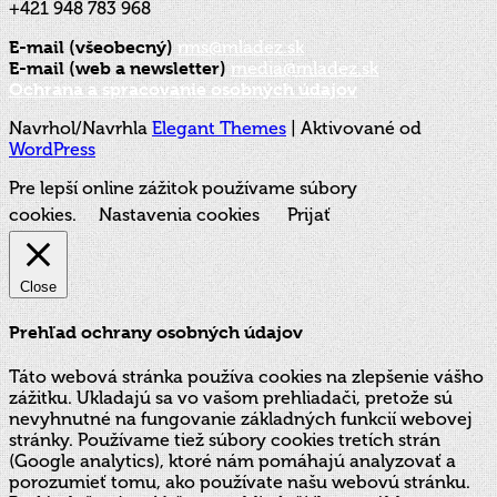
+421 948 783 968
E-mail (všeobecný)
rms@mladez.sk
E-mail (web a newsletter)
media@mladez.sk
Ochrana a spracovanie osobných údajov
Navrhol/Navrhla
Elegant Themes
| Aktivované od
WordPress
Pre lepší online zážitok používame súbory
cookies.
Nastavenia cookies
Prijať
Close
Prehľad ochrany osobných údajov
Táto webová stránka používa cookies na zlepšenie vášho
zážitku. Ukladajú sa vo vašom prehliadači, pretože sú
nevyhnutné na fungovanie základných funkcií webovej
stránky. Používame tiež súbory cookies tretích strán
(Google analytics), ktoré nám pomáhajú analyzovať a
porozumieť tomu, ako používate našu webovú stránku.