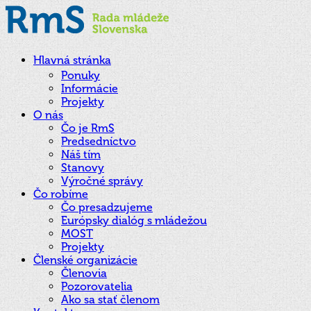
Hlavná stránka
Ponuky
Informácie
Projekty
O nás
Čo je RmS
Predsedníctvo
Náš tím
Stanovy
Výročné správy
Čo robíme
Čo presadzujeme
Európsky dialóg s mládežou
MOST
Projekty
Členské organizácie
Členovia
Pozorovatelia
Ako sa stať členom