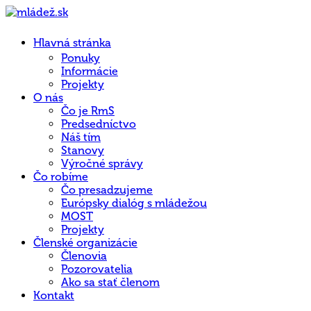
Hlavná stránka
Ponuky
Informácie
Projekty
O nás
Čo je RmS
Predsedníctvo
Náš tím
Stanovy
Výročné správy
Čo robíme
Čo presadzujeme
Európsky dialóg s mládežou
MOST
Projekty
Členské organizácie
Členovia
Pozorovatelia
Ako sa stať členom
Kontakt