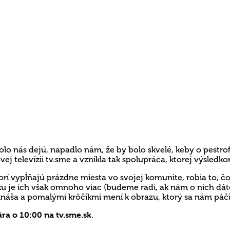
olo nás dejú, napadlo nám, že by bolo skvelé, keby o pestro
j televízii tv.sme a vznikla tak spolupráca, ktorej výsledkom
orí vypĺňajú prázdne miesta vo svojej komunite, robia to, čo
 je ich však omnoho viac (budeme radi, ak nám o nich dáte 
rináša a pomalými krôčikmi mení k obrazu, ktorý sa nám páči
ára o 10:00 na tv.sme.sk
.