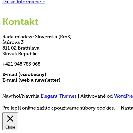
Ďalšie Informácie »
Kontakt
Rada mládeže Slovenska (RmS)
Štúrova 3
811 02 Bratislava
Slovak Republic
+421 948 783 968
E-mail (všeobecný)
rms@mladez.sk
E-mail (web a newsletter)
media@mladez.sk
Ochrana a spracovanie osobných údajov
Navrhol/Navrhla
Elegant Themes
| Aktivované od
WordPre
Pre lepší online zážitok používame súbory cookies.
Nasta
Close