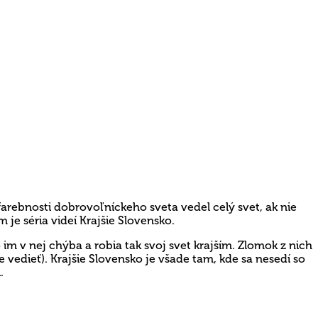
farebnosti dobrovoľníckeho sveta vedel celý svet, ak nie
 je séria videí Krajšie Slovensko.
 im v nej chýba a robia tak svoj svet krajším. Zlomok z nich
vedieť). Krajšie Slovensko je všade tam, kde sa nesedí so
.