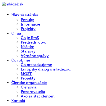
Hlavná stránka
Ponuky
Informácie
Projekty
O nás
Čo je RmS
Predsedníctvo
Náš tím
Stanovy
Výročné správy
Čo robíme
Čo presadzujeme
Európsky dialóg s mládežou
MOST
Projekty
Členské organizácie
Členovia
Pozorovatelia
Ako sa stať členom
Kontakt