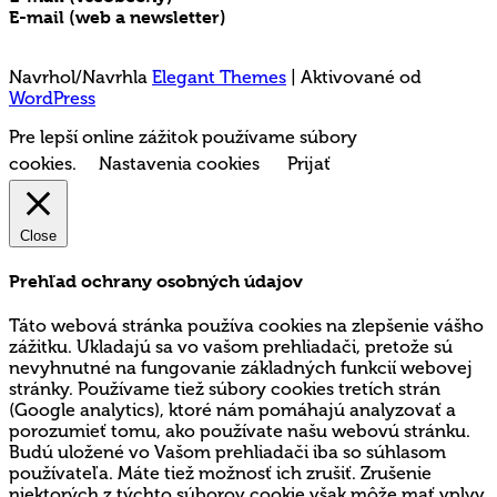
E-mail (web a newsletter)
media@mladez.sk
Ochrana a spracovanie osobných údajov
Navrhol/Navrhla
Elegant Themes
| Aktivované od
WordPress
Pre lepší online zážitok používame súbory
cookies.
Nastavenia cookies
Prijať
Close
Prehľad ochrany osobných údajov
Táto webová stránka používa cookies na zlepšenie vášho
zážitku. Ukladajú sa vo vašom prehliadači, pretože sú
nevyhnutné na fungovanie základných funkcií webovej
stránky. Používame tiež súbory cookies tretích strán
(Google analytics), ktoré nám pomáhajú analyzovať a
porozumieť tomu, ako používate našu webovú stránku.
Budú uložené vo Vašom prehliadači iba so súhlasom
používateľa. Máte tiež možnosť ich zrušiť. Zrušenie
niektorých z týchto súborov cookie však môže mať vplyv