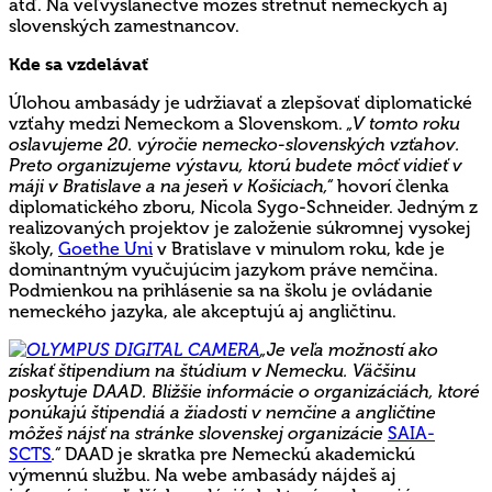
atď. Na veľvyslanectve môžeš stretnúť nemeckých aj
slovenských zamestnancov.
Kde sa vzdelávať
Úlohou ambasády je udržiavať a zlepšovať diplomatické
vzťahy medzi Nemeckom a Slovenskom.
„V tomto roku
oslavujeme 20. výročie nemecko-slovenských vzťahov.
Preto organizujeme výstavu, ktorú budete môcť vidieť v
máji v Bratislave a na jeseň v Košiciach,“
hovorí členka
diplomatického zboru, Nicola Sygo-Schneider. Jedným z
realizovaných projektov je založenie súkromnej vysokej
školy,
Goethe Uni
v Bratislave v minulom roku, kde je
dominantným vyučujúcim jazykom práve nemčina.
Podmienkou na prihlásenie sa na školu je ovládanie
nemeckého jazyka, ale akceptujú aj angličtinu.
„Je veľa možností ako
získať štipendium na štúdium v Nemecku. Väčšinu
poskytuje DAAD. Bližšie informácie o organizáciách, ktoré
ponúkajú štipendiá a žiadosti v nemčine a angličtine
môžeš nájsť na stránke slovenskej organizácie
SAIA-
SCTS
.“
DAAD je skratka pre Nemeckú akademickú
výmennú službu. Na webe ambasády nájdeš aj