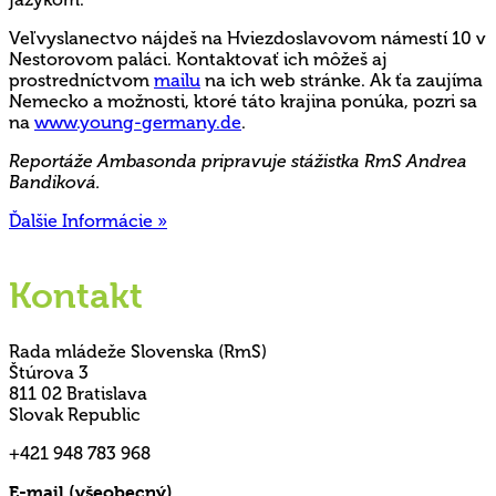
Veľvyslanectvo nájdeš na Hviezdoslavovom námestí 10 v
Nestorovom paláci. Kontaktovať ich môžeš aj
prostredníctvom
mailu
na ich web stránke. Ak ťa zaujíma
Nemecko a možnosti, ktoré táto krajina ponúka, pozri sa
na
www.young-germany.de
.
Reportáže Ambasonda pripravuje stážistka RmS Andrea
Bandiková.
Ďalšie Informácie »
Kontakt
Rada mládeže Slovenska (RmS)
Štúrova 3
811 02 Bratislava
Slovak Republic
+421 948 783 968
E-mail (všeobecný)
rms@mladez.sk