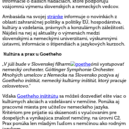
informácie o ďalších nadáciách, ktoré podporujú
vzájomnú výmenu slovenských a nemeckých vedcov.
Ambasáda na svojej
stránke
informuje o novinkách z
oblasti zahraničnej politiky a politiky EÚ, hospodárstva,
kultúry a vzdelania, právnych a konzulárnych záležitostí.
Nájdeš na nej aj aktuality o výmenách medzi
slovenskými a nemeckými univerzitami, výskumnými
ústavmi, informácie o štipendiách a jazykových kurzoch.
Kultúra a prax u Goetheho
„V júli bude v Slovenskej filharm
ónii vystupovať
nemecký orchester, Göttinger Symphonie Orchester.
Mnohých umelcov z Nemecka na Slovensko pozýva aj
Goetheh
o inštitút, n
emecký kultúrny inštitút, ktorý pracuje
celosvetovo.“
Vďaka
Goetheho inštitútu
sa môžeš dozvedieť ešte viac o
kultúrnych akciách a vzdelávaní v nemčine. Ponúka aj
pracovné miesta pre učiteľov nemeckého jazyka.
Kritériom pre prijatie sú skúsenosti s vyučovaním pre
dospelých a vynikajúca znalosť nemčiny, na úrovni C2.
Prax ponúka len mladým ľuďom s nemčinou ako rodným
jazykom.