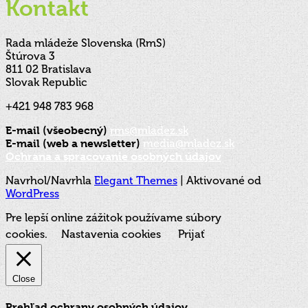
Kontakt
Rada mládeže Slovenska (RmS)
Štúrova 3
811 02 Bratislava
Slovak Republic
+421 948 783 968
E-mail (všeobecný)
rms@mladez.sk
E-mail (web a newsletter)
media@mladez.sk
Ochrana a spracovanie osobných údajov
Navrhol/Navrhla
Elegant Themes
| Aktivované od
WordPress
Pre lepší online zážitok používame súbory
cookies.
Nastavenia cookies
Prijať
Close
Prehľad ochrany osobných údajov