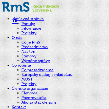
Hlavná stránka
Ponuky
Informácie
Projekty
O nás
Čo je RmS
Predsedníctvo
Náš tím
Stanovy
Výročné správy
Čo robíme
Čo presadzujeme
Európsky dialóg s mládežou
MOST
Projekty
Členské organizácie
Členovia
Pozorovatelia
Ako sa stať členom
Kontakt