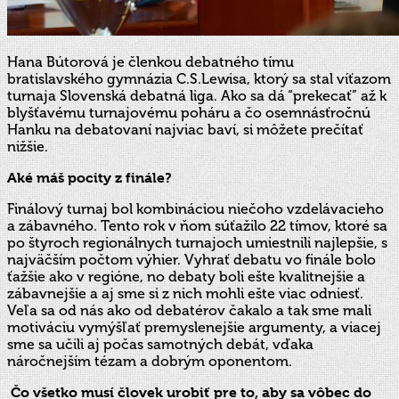
Hana Bútorová je členkou debatného tímu
bratislavského gymnázia C.S.Lewisa, ktorý sa stal víťazom
turnaja Slovenská debatná liga. Ako sa dá “prekecať” až k
blyšťavému turnajovému poháru a čo osemnásťročnú
Hanku na debatovaní najviac baví, si môžete prečítať
nižšie.
Aké máš pocity z finále?
Finálový turnaj bol kombináciou niečoho vzdelávacieho
a zábavného. Tento rok v ňom súťažilo 22 tímov, ktoré sa
po štyroch regionálnych turnajoch umiestnili najlepšie, s
najväčším počtom výhier. Vyhrať debatu vo finále bolo
ťažšie ako v regióne, no debaty boli ešte kvalitnejšie a
zábavnejšie a aj sme si z nich mohli ešte viac odniesť.
Veľa sa od nás ako od debatérov čakalo a tak sme mali
motiváciu vymýšľať premyslenejšie argumenty, a viacej
sme sa učili aj počas samotných debát, vďaka
náročnejším tézam a dobrým oponentom.
Čo všetko musí človek urobiť pre to, aby sa vôbec do