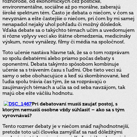
rôznorodé, od ekonomických cez politické,
environmentálne, sociálne až po morálne, zaberajú
široké spektrum tém. Často je debata o niečom, v čom sa
nevyznám a ešte častejšie o niečom, pri čom by mi samej
nenapadol nejaký uhol pohľadu či možný dôsledok.
Vďaka debate sa o takýchto témach učím a uvedomujem
si rôzne vplyvy vecí ako štátne obmedzenia, medicínsky
výskum, nové vynálezy, filmy či média na spoločnosť.
Toto učenie nastáva hlavne tak, že sa o tom rozprávam
so spolu debatérmi alebo priamo počas debaty s
oponentmi. Debata takýmto spôsobom kombinuje
učenie sa s trávením času s ľuďmi. Obe tieto veci sú
samy o sebe obohacujúce a keď sú skombinované, keď
ľudia spolu trávia čas tým, že sa rozprávajú o
zaujímavých témach a učia sa od seba navzájom, tak
majú obe ešte väčšiu hodnotu.
Pri debatovaní musíš zaujať postoj, s
ktorým nemusíš osobne vždy súhlasiť – ako sa s tým
vyrovnávaš?
Tento rozmer debaty je v niečom snáď najhodnotnejší,
pretože toto učí človeka zamýšľať sa nad dôležitými