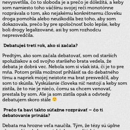
nevysvetlila, čo to sloboda je a prečo je dôležitá, a keby
som namiesto toho väčšinu svojej reči monotónne
rozprávala o tom, ako nejakému konkrétnemu človeku
droga pomohla alebo neuškodila bez toho, aby som
dokazovala, prečo by pre spoločnosť bolo lepšie, keby
boli drogy legalizované, asi by som rozhodcu
nepresvedčila.
Debatuješ tretí rok, ako si začala?
Predtým, ako som začala debatovať, som od starších
spolužiakov a od svojho staršieho brata vedela, že
debata je dobrá vec. Nebola som si však istá, či je to pre
mňa. Potom prišla možnosť prihlásiť sa do debatného
tímu a napriek mojej neistote ma brat presvedčil, aby
som to skúsila. Vyskúšanie človeka nič nestojí a keby som
zistila, že to nie je niečo, čomu sa chcem venovať,
prestala by som. Ale ja som zistila opak a odvtedy
debatujem skoro stále
Prečo ťa baví takto súťažne rozprávať – čo ti
debatovanie prináša?
Debata ma hrozne veľa naučila. Tým, že tézy sú úplne