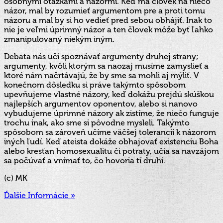
osobnými otázkami a názormi. Keď má človek na niečo
názor, mal by rozumieť argumentom pre a proti tomu
názoru a mal by si ho vedieť pred sebou obhájiť. Inak to
nie je veľmi úprimný názor a ten človek môže byť ľahko
zmanipulovaný niekým iným.
Debata nás učí spoznávať argumenty druhej strany;
argumenty, kvôli ktorým sa naozaj musíme zamyslieť a
ktoré nám načrtávajú, že by sme sa mohli aj mýliť. V
konečnom dôsledku si práve takýmto spôsobom
upevňujeme vlastné názory, keď dokážu prejdú skúškou
najlepších argumentov oponentov, alebo si nanovo
vybudujeme úprimné názory ak zistíme, že niečo funguje
trochu inak, ako sme si pôvodne mysleli. Takýmto
spôsobom sa zároveň učíme väčšej tolerancií k názorom
iných ľudí. Keď ateista dokáže obhajovať existenciu Boha
alebo kresťan homosexualitu či potraty, učia sa navzájom
sa počúvať a vnímať to, čo hovoria tí druhí.
(c) MK
Ďalšie Informácie »