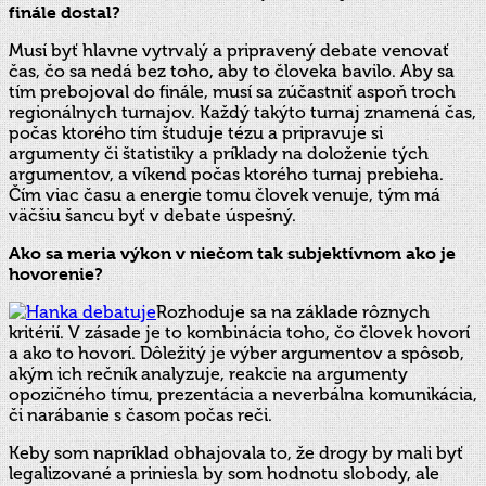
finále dostal?
Musí byť hlavne vytrvalý a pripravený debate venovať
čas, čo sa nedá bez toho, aby to človeka bavilo. Aby sa
tím prebojoval do finále, musí sa zúčastniť aspoň troch
regionálnych turnajov. Každý takýto turnaj znamená čas,
počas ktorého tím študuje tézu a pripravuje si
argumenty či štatistiky a príklady na doloženie tých
argumentov, a víkend počas ktorého turnaj prebieha.
Čím viac času a energie tomu človek venuje, tým má
väčšiu šancu byť v debate úspešný.
Ako sa meria výkon v niečom tak subjektívnom ako je
hovorenie?
Rozhoduje sa na základe rôznych
kritérií. V zásade je to kombinácia toho, čo človek hovorí
a ako to hovorí. Dôležitý je výber argumentov a spôsob,
akým ich rečník analyzuje, reakcie na argumenty
opozičného tímu, prezentácia a neverbálna komunikácia,
či narábanie s časom počas reči.
Keby som napríklad obhajovala to, že drogy by mali byť
legalizované a priniesla by som hodnotu slobody, ale