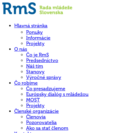
Hlavná stránka
Ponuky
Informácie
Projekty
O nás
Čo je RmS
Predsedníctvo
Náš tím
Stanovy
Výročné správy
Čo robíme
Čo presadzujeme
Európsky dialóg s mládežou
MOST
Projekty
Členské organizácie
Členovia
Pozorovatelia
Ako sa stať členom