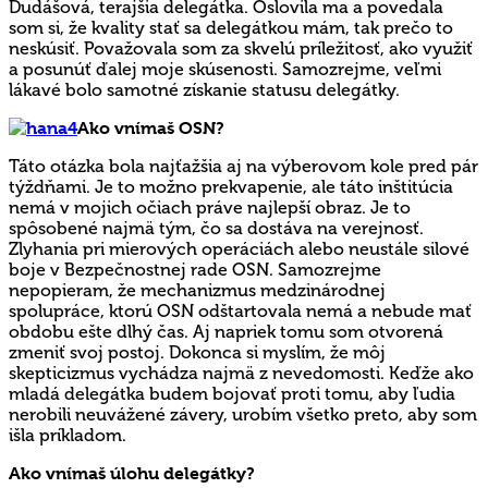
Dudášová, terajšia delegátka. Oslovila ma a povedala
som si, že kvality stať sa delegátkou mám, tak prečo to
neskúsiť. Považovala som za skvelú príležitosť, ako využiť
a posunúť ďalej moje skúsenosti. Samozrejme, veľmi
lákavé bolo samotné získanie statusu delegátky.
Ako vnímaš OSN?
Táto otázka bola najťažšia aj na výberovom kole pred pár
týždňami. Je to možno prekvapenie, ale táto inštitúcia
nemá v mojich očiach práve najlepší obraz. Je to
spôsobené najmä tým, čo sa dostáva na verejnosť.
Zlyhania pri mierových operáciách alebo neustále silové
boje v Bezpečnostnej rade OSN. Samozrejme
nepopieram, že mechanizmus medzinárodnej
spolupráce, ktorú OSN odštartovala nemá a nebude mať
obdobu ešte dlhý čas. Aj napriek tomu som otvorená
zmeniť svoj postoj. Dokonca si myslím, že môj
skepticizmus vychádza najmä z nevedomosti. Keďže ako
mladá delegátka budem bojovať proti tomu, aby ľudia
nerobili neuvážené závery, urobím všetko preto, aby som
išla príkladom.
Ako vnímaš úlohu delegátky?