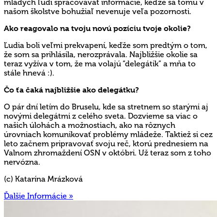
mladých ľudí spracovávať informácie, keďže sa tomu v
našom školstve bohužiaľ nevenuje veľa pozornosti.
Ako reagovalo na tvoju novú pozíciu tvoje okolie?
Ľudia boli veľmi prekvapení, keďže som predtým o tom,
že som sa prihlásila, nerozprávala. Najbližšie okolie sa
teraz vyžíva v tom, že ma volajú “delegátik” a mňa to
stále hnevá :).
Čo ťa čaká najbližšie ako delegátku?
O pár dní letím do Bruselu, kde sa stretnem so starými aj
novými delegátmi z celého sveta. Dozvieme sa viac o
našich úlohách a možnostiach, ako na rôznych
úrovniach komunikovať problémy mládeže. Taktiež si cez
leto začnem pripravovať svoju reč, ktorú prednesiem na
Valnom zhromaždení OSN v októbri. Už teraz som z toho
nervózna.
(c) Katarína Mrázková
Ďalšie Informácie »