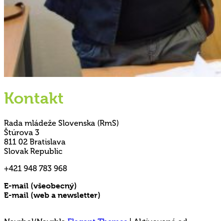
Kontakt
Rada mládeže Slovenska (RmS)
Štúrova 3
811 02 Bratislava
Slovak Republic
+421 948 783 968
E-mail (všeobecný)
rms@mladez.sk
E-mail (web a newsletter)
media@mladez.sk
Ochrana a spracovanie osobných údajov