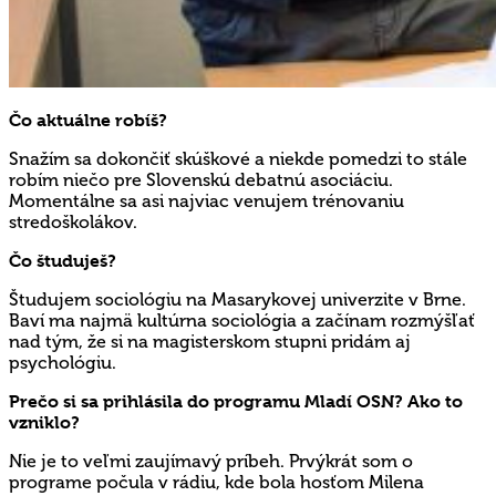
Čo aktuálne robíš?
Snažím sa dokončiť skúškové a niekde pomedzi to stále
robím niečo pre Slovenskú debatnú asociáciu.
Momentálne sa asi najviac venujem trénovaniu
stredoškolákov.
Čo študuješ?
Študujem sociológiu na Masarykovej univerzite v Brne.
Baví ma najmä kultúrna sociológia a začínam rozmýšľať
nad tým, že si na magisterskom stupni pridám aj
psychológiu.
Prečo si sa prihlásila do programu Mladí OSN? Ako
to
vzniklo?
Nie je to veľmi zaujímavý príbeh. Prvýkrát som o
programe počula v rádiu, kde bola hosťom Milena