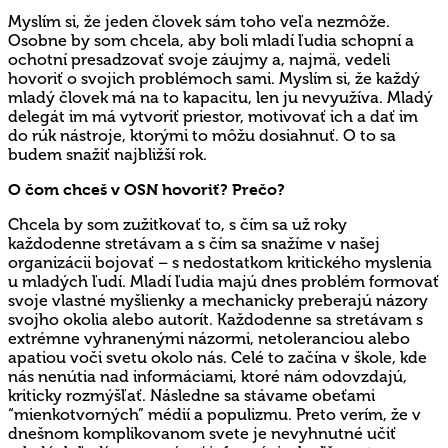
Myslím si, že jeden človek sám toho veľa nezmôže.
Osobne by som chcela, aby boli mladí ľudia schopní a
ochotní presadzovať svoje záujmy a, najmä, vedeli
hovoriť o svojich problémoch sami. Myslím si, že každý
mladý človek má na to kapacitu, len ju nevyužíva. Mladý
delegát im má vytvoriť priestor, motivovať ich a dať im
do rúk nástroje, ktorými to môžu dosiahnuť. O to sa
budem snažiť najbližší rok.
O čom chceš v OSN hovoriť? Prečo?
Chcela by som zužitkovať to, s čím sa už roky
každodenne stretávam a s čím sa snažíme v našej
organizácii bojovať – s nedostatkom kritického myslenia
u mladých ľudí. Mladí ľudia majú dnes problém formovať
svoje vlastné myšlienky a mechanicky preberajú názory
svojho okolia alebo autorít. Každodenne sa stretávam s
extrémne vyhranenými názormi, netoleranciou alebo
apatiou voči svetu okolo nás. Celé to začína v škole, kde
nás nenútia nad informáciami, ktoré nám odovzdajú,
kriticky rozmýšľať. Následne sa stávame obeťami
“mienkotvorných” médií a populizmu. Preto verím, že v
dnešnom komplikovanom svete je nevyhnutné učiť