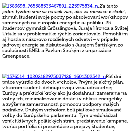
„
Za tento
jeden týždeň sme sa naučili viac, ako za mesiace v škole
”,
zhrnuli študenti svoje pocity po absolvovaní workshopov
zameraných na európsku energetickú politiku. 25
študentov gymnázií Grösslingová, Juraja Hronca a Svätej
Uršule sa v problematike rýchlo zorientovalo. Pomohli im
aj hostia z názorovo rozdielnych odvetví – v prípade
jadrovej energie sa diskutovalo s Jurajom Šarišským zo
spoločnosti ENEL a Pavlom Širokým z organizácie
Greenpeace.
Päť dní
práce vyústilo do dvoch vrcholov. Prvým je akčný plán,
v ktorom študenti definujú svoju víziu udržateľnej
Európy a praktické kroky ako ju dosiahnuť: zameranie na
voľný trh, minimalizovanie dotácií v oblasti energetiky
a zvýšenie zamestnanosti pomocou podpory malých
podnikov. Druhým vrcholom boli piatkové simulované
voľby do Európskeho parlamentu. Tým predchádzal
vznik fiktívnych politických strán, predstavenie kampane,
tvorba portfólia či prezentácie a prejavy študentov,