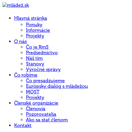
Hlavná stránka
Ponuky
Informácie
Projekty
O nás
Čo je RmS
Predsedníctvo
Náš tím
Stanovy
Výročné správy
Čo robíme
Čo presadzujeme
Európsky dialóg s mládežou
MOST
Projekty
Členské organizácie
Členovia
Pozorovatelia
Ako sa stať členom
Kontakt