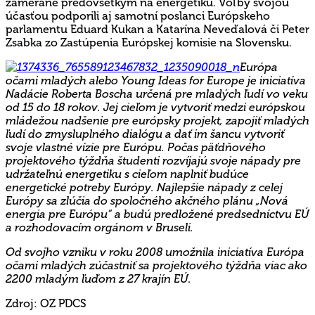
zamerané predovšetkým na energetiku. Voľby svojou
účasťou podporili aj samotní poslanci Európskeho
parlamentu Eduard Kukan a Katarína Neveďalová či Peter
Zsabka zo Zastúpenia Európskej komisie na Slovensku.
Európa
očami mladých alebo Young Ideas for Europe je iniciatíva
Nadácie Roberta Boscha určená pre mladých ľudí vo veku
od 15 do 18 rokov. Jej cieľom je vytvoriť medzi európskou
mládežou nadšenie pre európsky projekt, zapojiť mladých
ľudí do zmysluplného dialógu a dať im šancu vytvoriť
svoje vlastné vízie pre Európu. Počas päťdňového
projektového týždňa študenti rozvíjajú svoje nápady pre
udržateľnú energetiku s cieľom naplniť budúce
energetické potreby Európy.
Najlepšie nápady z celej
Európy sa zlúčia do spoločného akčného plánu „Nová
energia pre Európu“ a budú predložené predsedníctvu EÚ
a rozhodovacím orgánom v Bruseli.
Od svojho vzniku v roku 2008 umožnila iniciatíva Európa
očami mladých zúčastniť sa projektového týždňa viac ako
2200 mladým ľuďom z 27 krajín EÚ.
Zdroj: OZ PDCS