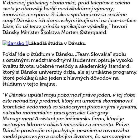
V dnešnej globálnej ekonomike, prúd talentov z celeho
sveta je obrovský budič medzikultúrnej výmeny,
innovácie a exportu. S úzkou spoluprácov sa snažíme
spojiť Dánsko s ich domovskými krajinami na face-to-face
báze, čo už teraz prináša vynikajúce výsledky,
” hovorí
Dánsky Minister Školstva Morten Østergaard.
Lákadlá štúdia v Dánsku
Pokiaľ ide o štúdium v Dánsku, „Team Slovakia“ spolu
s ostatnými medzinárodnými študentmi opisuje vysokú
kvalitu života, učebné metódy a akademický štandard,
ktorý si Dánske univerzity držia, ale aj unikátne programy,
ktoré pokúkajú ako jeden z hlavných dôvodov na
štúdium v tejto krajine.
“
V Dánsku upútal moju pozornosť práve jeden, v tej dobe
ešte netradičný predmet, ktorý mi umožnil skombinovať
teoretické vedomosti so skutočnými pracovnými výzvami,
nakoľko momentálne pracujem ako Category
Management Assistant pre inžiniersku firmu, ktorá je
svetovým lídrom v oblasti minerálov a cementu. Práve
Dánske prostredie mi poskytuje nesmiernu rovnováhu
medzi pracovným a osobným životom, čo samozrejme