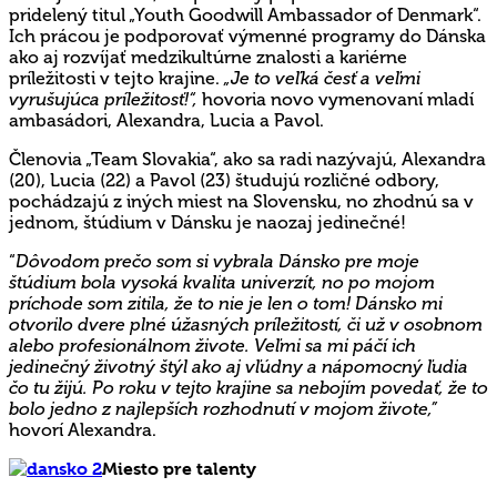
pridelený titul „Youth Goodwill Ambassador of Denmark“.
Ich prácou je podporovať výmenné programy do Dánska
ako aj rozvíjať medzikultúrne znalosti a kariérne
príležitosti v tejto krajine.
„Je to veľká česť a veľmi
vyrušujúca príležitosť!“,
hovoria novo vymenovaní mladí
ambasádori, Alexandra, Lucia a Pavol.
Členovia „Team Slovakia“, ako sa radi nazývajú, Alexandra
(20), Lucia (22) a Pavol (23) študujú rozličné odbory,
pochádzajú z iných miest na Slovensku, no zhodnú sa v
jednom, štúdium v Dánsku je naozaj jedinečné!
“
Dôvodom prečo som si vybrala Dánsko pre moje
štúdium bola vysoká kvalita univerzít, no po mojom
príchode som zitila, že to nie je len o tom! Dánsko mi
otvorilo dvere plné úžasných príležitostí, či už v osobnom
alebo profesionálnom živote. Veľmi sa mi páčí ich
jedinečný životný štýl ako aj vľúdny a nápomocný ľudia
čo tu žijú. Po roku v tejto krajine sa nebojím povedať, že to
bolo jedno z najlepších rozhodnutí v mojom živote,”
hovorí Alexandra.
Miesto pre talenty