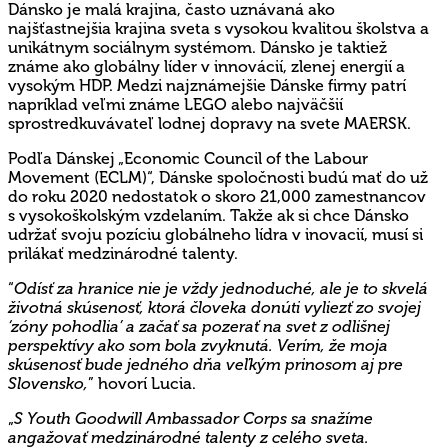
Dánsko je malá krajina, často uznávaná ako
najšťastnejšia krajina sveta s vysokou kvalitou školstva a
unikátnym sociálnym systémom. Dánsko je taktiež
známe ako globálny líder v innovácií, zlenej energií a
vysokým HDP. Medzi najznámejšie Dánske firmy patrí
napríklad veľmi známe LEGO alebo najväčšií
sprostredkuvávateľ lodnej dopravy na svete MAERSK.
Podľa Dánskej „Economic Council of the Labour
Movement (ECLM)“, Dánske spoločnosti budú mať do už
do roku 2020 nedostatok o skoro 21,000 zamestnancov
s vysokoškolským vzdelaním. Takže ak si chce Dánsko
udržať svoju pozíciu globálneho lídra v inovacií, musí si
prilákať medzinárodné talenty.
“
Odísť za hranice nie je vždy jednoduché, ale je to skvelá
životná skúsenosť, ktorá človeka donúti vyliezť zo svojej
‘zóny pohodlia’ a začať sa pozerať na svet z odlišnej
perspektívy ako som bola zvyknutá. Verím, že moja
skúsenosť bude jedného dňa veľkým prinosom aj pre
Slovensko,
” hovorí Lucia.
„
S Youth Goodwill Ambassador Corps sa snažíme
angažovať medzinárodné talenty z celého sveta.