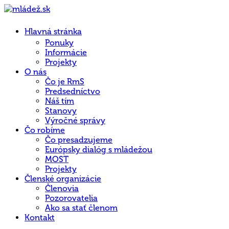
Hlavná stránka
Ponuky
Informácie
Projekty
O nás
Čo je RmS
Predsedníctvo
Náš tím
Stanovy
Výročné správy
Čo robíme
Čo presadzujeme
Európsky dialóg s mládežou
MOST
Projekty
Členské organizácie
Členovia
Pozorovatelia
Ako sa stať členom
Kontakt