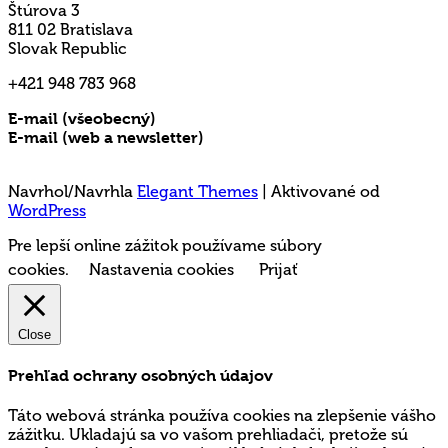
Štúrova 3
811 02 Bratislava
Slovak Republic
+421 948 783 968
E-mail (všeobecný)
rms@mladez.sk
E-mail (web a newsletter)
media@mladez.sk
Ochrana a spracovanie osobných údajov
Navrhol/Navrhla
Elegant Themes
| Aktivované od
WordPress
Pre lepší online zážitok používame súbory
cookies.
Nastavenia cookies
Prijať
Close
Prehľad ochrany osobných údajov
Táto webová stránka používa cookies na zlepšenie vášho
zážitku. Ukladajú sa vo vašom prehliadači, pretože sú