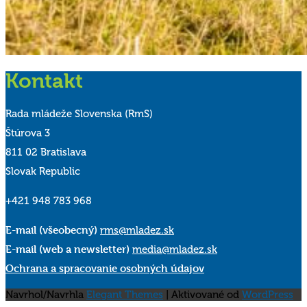
Kontakt
Rada mládeže Slovenska (RmS)
Štúrova 3
811 02 Bratislava
Slovak Republic
+421 948 783 968
E-mail (všeobecný)
rms@mladez.sk
E-mail (web a newsletter)
media@mladez.sk
Ochrana a spracovanie osobných údajov
Navrhol/Navrhla
Elegant Themes
| Aktivované od
WordPress