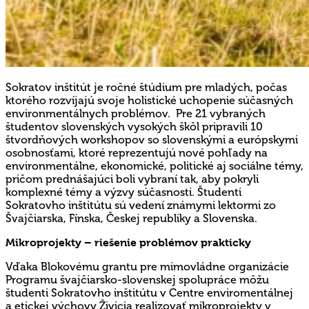
Sokratov inštitút je ročné štúdium pre mladých, počas
ktorého rozvíjajú svoje holistické uchopenie súčasných
environmentálnych problémov. Pre 21 vybraných
študentov slovenských vysokých škôl pripravili 10
štvordňových workshopov so slovenskými a európskymi
osobnosťami, ktoré reprezentujú nové pohľady na
environmentálne, ekonomické, politické aj sociálne témy,
pričom prednášajúci boli vybraní tak, aby pokryli
komplexné témy a výzvy súčasnosti. Študenti
Sokratovho inštitútu sú vedení známymi lektormi zo
Švajčiarska, Fínska, Českej republiky a Slovenska.
Mikroprojekty – riešenie problémov prakticky
Vďaka Blokovému grantu pre mimovládne organizácie
Programu švajčiarsko-slovenskej spolupráce môžu
študenti Sokratovho inštitútu v Centre enviromentálnej
a etickej výchovy Živicia realizovať mikroprojekty v