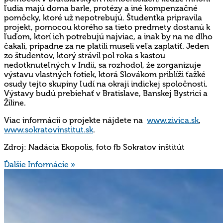
ľudia majú doma barle, protézy a iné kompenzačné
pomôcky, ktoré už nepotrebujú. Študentka pripravila
projekt, pomocou ktorého sa tieto predmety dostanú k
ľuďom, ktorí ich potrebujú najviac, a inak by na ne dlho
čakali, prípadne za ne platili museli veľa zaplatiť. Jeden
zo študentov, ktorý strávil pol roka s kastou
nedotknuteľných v Indii, sa rozhodol, že zorganizuje
výstavu vlastných fotiek, ktorá Slovákom priblíži ťažké
osudy tejto skupiny ľudí na okraji indickej spoločnosti.
Výstavy budú prebiehať v Bratislave, Banskej Bystrici a
Žiline.
Viac informácii o projekte nájdete na
www.zivica.sk
,
www.sokratovinstitut.sk
.
Zdroj: Nadácia Ekopolis, foto fb Sokratov inštitút
Ďalšie Informácie »