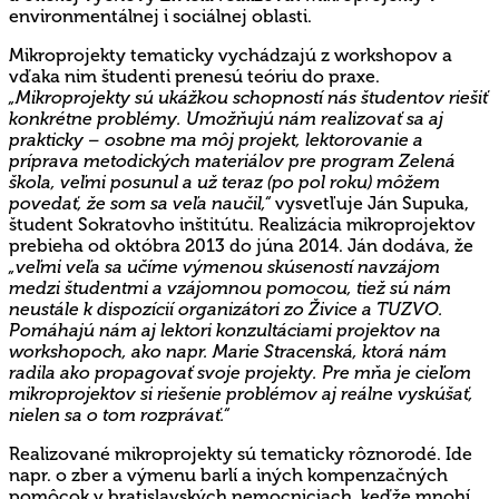
environmentálnej i sociálnej oblasti.
Mikroprojekty tematicky vychádzajú z workshopov a
vďaka nim študenti prenesú teóriu do praxe.
„Mikroprojekty sú ukážkou schopností nás študentov riešiť
konkrétne problémy. Umožňujú nám realizovať sa aj
prakticky – osobne ma môj projekt, lektorovanie a
príprava metodických materiálov pre program Zelená
škola, veľmi posunul a už teraz (po pol roku) môžem
povedať, že som sa veľa naučil,“
vysvetľuje Ján Supuka,
študent Sokratovho inštitútu. Realizácia mikroprojektov
prebieha od októbra 2013 do júna 2014. Ján dodáva, že
„veľmi veľa sa učíme výmenou skúseností navzájom
medzi študentmi a vzájomnou pomocou, tiež sú nám
neustále k dispozícií organizátori zo Živice a TUZVO.
Pomáhajú nám aj lektori konzultáciami projektov na
workshopoch, ako napr. Marie Stracenská, ktorá nám
radila ako propagovať svoje projekty. Pre mňa je cieľom
mikroprojektov si riešenie problémov aj reálne vyskúšať,
nielen sa o tom rozprávať.“
Realizované mikroprojekty sú tematicky rôznorodé. Ide
napr. o zber a výmenu barlí a iných kompenzačných
pomôcok v bratislavských nemocniciach, keďže mnohí