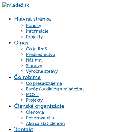
Hlavná stránka
Ponuky
Informácie
Projekty
O nás
Čo je RmS
Predsedníctvo
Náš tím
Stanovy
Výročné správy
Čo robíme
Čo presadzujeme
Európsky dialóg s mládežou
MOST
Projekty
Členské organizácie
Členovia
Pozorovatelia
Ako sa stať členom
Kontakt