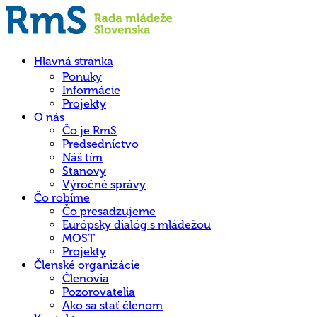
Hlavná stránka
Ponuky
Informácie
Projekty
O nás
Čo je RmS
Predsedníctvo
Náš tím
Stanovy
Výročné správy
Čo robíme
Čo presadzujeme
Európsky dialóg s mládežou
MOST
Projekty
Členské organizácie
Členovia
Pozorovatelia
Ako sa stať členom