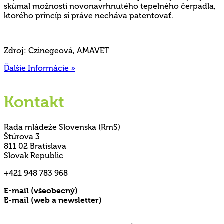
skúmal možnosti novonavrhnutého tepelného čerpadla,
ktorého princíp si práve necháva patentovať.
Zdroj: Czinegeová, AMAVET
Ďalšie Informácie »
Kontakt
Rada mládeže Slovenska (RmS)
Štúrova 3
811 02 Bratislava
Slovak Republic
+421 948 783 968
E-mail (všeobecný)
rms@mladez.sk
E-mail (web a newsletter)
media@mladez.sk
Ochrana a spracovanie osobných údajov