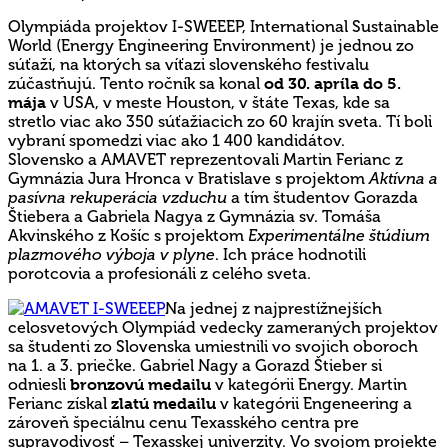
Olympiáda projektov I-SWEEEP, International Sustainable
World (Energy Engineering Environment) je jednou zo
súťaží, na ktorých sa víťazi slovenského festivalu
zúčastňujú. Tento ročník sa konal
od 30. apríla do 5.
mája
v USA, v meste Houston, v štáte Texas, kde sa
stretlo viac ako 350 súťažiacich zo 60 krajín sveta. Tí boli
vybraní spomedzi viac ako 1 400 kandidátov.
Slovensko a AMAVET reprezentovali Martin Ferianc z
Gymnázia Jura Hronca v Bratislave s projektom
Aktívna a
pasívna rekuperácia vzduchu
a tím študentov Gorazda
Štiebera a Gabriela Nagya z Gymnázia sv. Tomáša
Akvinského z Košíc s projektom
Experimentálne štúdium
plazmového výboja v plyne
. Ich práce hodnotili
porotcovia a profesionáli z celého sveta.
Na jednej z najprestížnejších
celosvetových Olympiád vedecky zameraných projektov
sa študenti zo Slovenska umiestnili vo svojich oboroch
na 1. a 3. priečke. Gabriel Nagy a Gorazd Štieber si
odniesli
bronzovú medailu
v kategórii Energy. Martin
Ferianc získal
zlatú medailu
v kategórii Engeneering a
zároveň špeciálnu cenu Texasského centra pre
supravodivosť – Texasskej univerzity. Vo svojom projekte