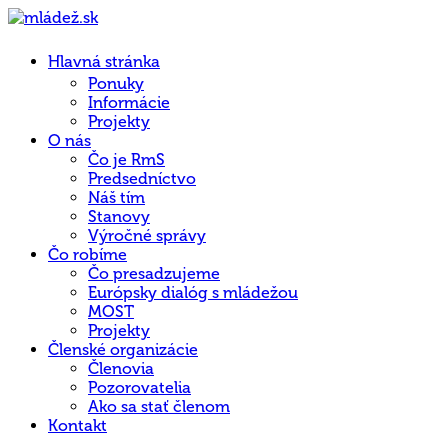
Hlavná stránka
Ponuky
Informácie
Projekty
O nás
Čo je RmS
Predsedníctvo
Náš tím
Stanovy
Výročné správy
Čo robíme
Čo presadzujeme
Európsky dialóg s mládežou
MOST
Projekty
Členské organizácie
Členovia
Pozorovatelia
Ako sa stať členom
Kontakt