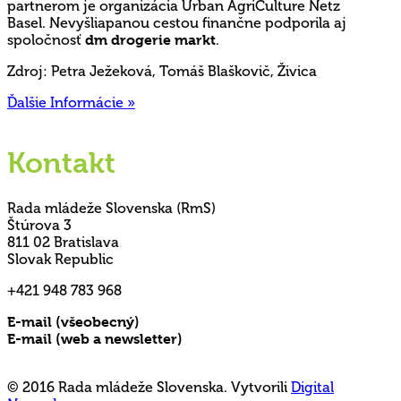
partnerom je organizácia Urban AgriCulture Netz
Basel. Nevyšliapanou cestou finančne podporila aj
spoločnosť
dm drogerie markt
.
Zdroj: Petra Ježeková, Tomáš Blaškovič, Živica
Ďalšie Informácie »
Kontakt
Rada mládeže Slovenska (RmS)
Štúrova 3
811 02 Bratislava
Slovak Republic
+421 948 783 968
E-mail (všeobecný)
rms@mladez.sk
E-mail (web a newsletter)
media@mladez.sk
Ochrana a spracovanie osobných údajov
© 2016 Rada mládeže Slovenska. Vytvorili
Digital