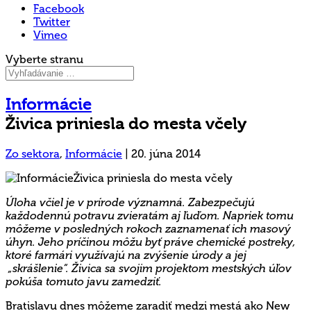
Facebook
Twitter
Vimeo
Vyberte stranu
Informácie
Živica priniesla do mesta včely
Zo sektora
,
Informácie
|
20. júna 2014
Úloha včiel je v prírode významná. Zabezpečujú
každodennú potravu zvieratám aj ľuďom. Napriek tomu
môžeme v posledných rokoch zaznamenať ich masový
úhyn. Jeho príčinou môžu byť práve chemické postreky,
ktoré farmári využívajú na zvýšenie úrody a jej
„
skrášlenie
“
. Živica sa svojim projektom mestských úľov
pokúša tomuto javu zamedziť.
Bratislavu dnes môžeme zaradiť medzi mestá ako New