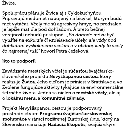
Živice.
Spoluprácu plánuje Živica aj s Cyklokuchyňou.
Pripravujú medomet napojený na bicykel, ktorým budú
met vytáčať. Včely nie sú agresívny hmyz, no predsalen
je lepšie mať úle pod dohľadom. A preto bežnej
verejnosti nebudú prístupné.
„Po dohode môžu byť
využité na exkurzie či vzdelávacie účely, ale vždy pod
dohľadom vyškoleného včelára a v období, kedy to včely
čo najmenej ruší,“
hovorí Petra Ježeková.
Kto to podporil
Zavádzanie mestských včiel je súčasťou švajčiarsko-
slovenského projektu
Nevyšliapanou cestou
, ktorý
realizuje
Živica
. Jeho cieľom je priniesť v Bratislave a vo
Zvolene fungujúce aktivity týkajúce sa environmentálne
šetrného života. Jedná sa nielen o
mestské včely
, ale aj
o
lokálnu menu
a
komunitné záhrady.
Projekt Nevyšliapanou cestou je podporovaný
prostredníctvom
Programu švajčiarsko-slovenskej
spolupráce
v rámci rozšírenej Európskej únie, ktorý na
Slovensku manažuje
Nadácia Ekopolis
, švajčiarskym