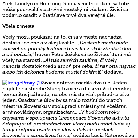
York, Londýn či Honkong. Spolu s metropolami sa totiž
môže pochváliť vlastnými mestskými včelami. Živici sa
podarilo osadiť v Bratislave prvé dva verejné úle.
Včela z mesta
Včely môžu poukázať na to, či sa v meste nachádza
dostatok zelene a v akej kvalite.
„Dostatok medu bude
závisieť od ponuky kvitnúcich rastlín v okolí zhruba 5 km
a od počasia,“
hovorí Petra Ježeková zo Živice, ktorá má
včely na starosti .
„Aj nás samých zaujíma, či včely
nanosia dostatok medu aspoň pre seba, či nanosia najviac
alebo ich dokonca budeme musieť dokŕmiť,“
dodáva.
Živica doteraz osadila dva úle. Jeden
nájdete na streche Starej tržnice a ďalší vo Vodárenskej
komunitnej záhrade, na obe miesta však pribudne ešte
jeden. Osádzanie úľov by sa malo rozšíriť do piatich
miest na Slovensku v spolupráci s miestnymi včelármi
a mimovládnymi organizáciami.
„V budúcom roku
chystáme v spolupráci s Greenpeace Slovensko aktivitu
Adoptuj si úľ, prostredníctvom ktorej budú môcť ľudia aj
firmy podporiť osádzanie úľov v ďalších mestách
Slovenska a starostlivosť o ne,“
uvádza Lucia Katonová zo