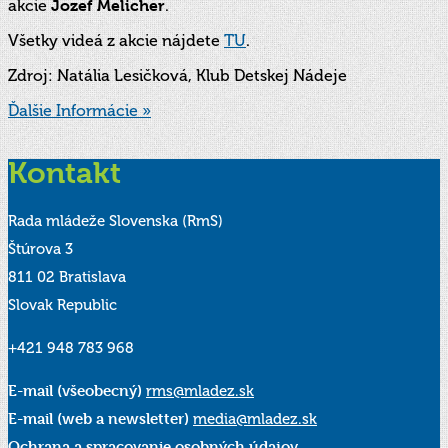
akcie
Jozef Melicher
.
Všetky videá z akcie nájdete
TU
.
Zdroj: Natália Lesičková, Klub Detskej Nádeje
Ďalšie Informácie »
Kontakt
Rada mládeže Slovenska (RmS)
Štúrova 3
811 02 Bratislava
Slovak Republic
+421 948 783 968
E-mail (všeobecný)
rms@mladez.sk
E-mail (web a newsletter)
media@mladez.sk
Ochrana a spracovanie osobných údajov