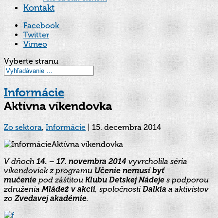
Kontakt
Facebook
Twitter
Vimeo
Vyberte stranu
Informácie
Aktívna víkendovka
Zo sektora
,
Informácie
|
15. decembra 2014
V dňoch
14. – 17. novembra 2014
vyvrcholila séria
víkendoviek z programu
Učenie nemusí byť
mučenie
pod záštitou
Klubu Detskej Nádeje
s podporou
združenia
Mládež v akcii
, spoločnosti
Dalkia
a aktivistov
zo
Zvedavej akadémie
.