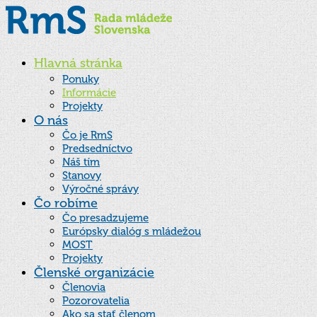
Hlavná stránka
Ponuky
Informácie
Projekty
O nás
Čo je RmS
Predsedníctvo
Náš tím
Stanovy
Výročné správy
Čo robíme
Čo presadzujeme
Európsky dialóg s mládežou
MOST
Projekty
Členské organizácie
Členovia
Pozorovatelia
Ako sa stať členom