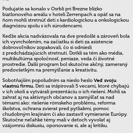
Podujatie sa konalo v Osrblí pri Brezne blízko
biatlonového areálu v hoteli Zerrenpach a opäť sa na
ňom mohli stretnúť deti s kardiologickou a onkologickou
diagnózou spolu s ich súrodencami.
Keďže akcia nadväzovala na dve predošlé a zároveň bola
ich vyvrcholením, na začiatku si deti za asistencie
dobrovoľníkov zopakovali, čo si odniesli
z predchádzajúcich stretnutí. Dotkli sa tém ako média,
multikultúrna spoločnosť, peniaze, veda či životné
prostredie. Ďalší program bol skutočne akčný, zameraný
predovšetkým na premýšľanie a kreativitu.
Sobotňajším popoludním sa nieslo heslo
Veď svoju
vlastnú firmu.
Deti sa inšpirovali 5 vecami, ktoré chýbajú
v ich okolí a vytvárali prezentáciu o ich riešení. Mohli sa
zahrať aj na aktívnych občanov a zamýšľať sa nad
témami ako: riešenie rómskeho problému, reforma
školstva, ochrana zvierat pred pytliakmi, pomoc
chudobným krajinám či ako zastaviť vymieranie Európy.
Skutočne neľahké témy mali v deťoch vyvolať aj
vzájomnú diskusiu, oponovanie si, ale aj kritiku.