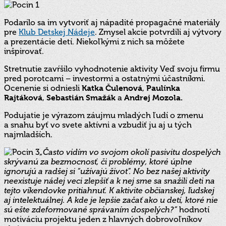
Podarilo sa im vytvoriť aj nápadité propagačné materiály
pre
Klub Detskej Nádeje
. Zmysel akcie potvrdili aj výtvory
a prezentácie detí. Niekoľkými z nich sa môžete
inšpirovať.
Stretnutie zavŕšilo vyhodnotenie aktivity Veď svoju firmu
pred porotcami – investormi a ostatnými účastníkmi.
Ocenenie si odniesli
Katka Čulenová
,
Paulínka
Rajtáková
,
Sebastián Smažák
a
Andrej Mozola.
Podujatie je výrazom záujmu mladých ľudí o zmenu
a snahu byť vo svete aktívni a vzbudiť ju aj u tých
najmladších.
„
Často vidím vo svojom okolí pasivitu dospelých
skrývanú za bezmocnosť, či
problémy, ktoré úplne
ignorujú a radšej si “užívajú život”. No bez našej aktivity
neexistuje nádej veci zlepšiť a k nej sme sa snažili deti na
tejto víkendovke pritiahnuť. K aktivite
občianskej, ľudskej
aj intelektuálnej. A kde je lepšie začať ako u detí, ktoré nie
sú ešte zdeformované správaním dospelých?“
hodnotí
motiváciu projektu jeden z hlavných dobrovoľníkov