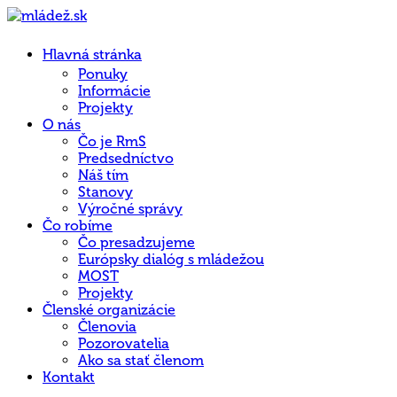
Hlavná stránka
Ponuky
Informácie
Projekty
O nás
Čo je RmS
Predsedníctvo
Náš tím
Stanovy
Výročné správy
Čo robíme
Čo presadzujeme
Európsky dialóg s mládežou
MOST
Projekty
Členské organizácie
Členovia
Pozorovatelia
Ako sa stať členom
Kontakt