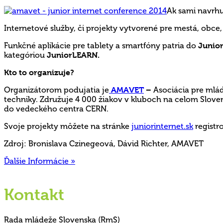
Ak sami navrhuj
Internetové služby, či projekty vytvorené pre mestá, obce
Funkčné aplikácie pre tablety a smartfóny patria do
Junio
kategóriou
JuniorLEARN.
Kto to organizuje?
Organizátorom podujatia je
AMAVET
–
Asociácia pre mlád
techniky. Združuje 4 000 žiakov v kluboch na celom Slovens
do vedeckého centra CERN.
Svoje projekty môžete na stránke
juniorinternet.sk
registr
Zdroj: Bronislava Czinegeová, Dávid Richter, AMAVET
Ďalšie Informácie »
Kontakt
Rada mládeže Slovenska (RmS)