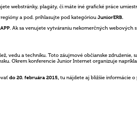
ete webstránky, plagáty, či máte iné grafické práce umiestn
, regióny a pod. prihlasujte pod kategóriou
JuniorERB.
rAPP
. Ak sa venujete vytváraniu nekomerčných webových s
ež, vedu a techniku. Toto záujmové občianske združenie, sa
ku. Okrem konferencie Junior Internet organizuje napríklad 
ovať
do 20. februára 2015,
tu nájdete aj bližšie informácie o