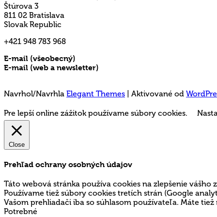
Štúrova 3
811 02 Bratislava
Slovak Republic
+421 948 783 968
E-mail (všeobecný)
rms@mladez.sk
E-mail (web a newsletter)
media@mladez.sk
Ochrana a spracovanie osobných údajov
Navrhol/Navrhla
Elegant Themes
| Aktivované od
WordPre
Pre lepší online zážitok používame súbory cookies.
Nasta
Close
Prehľad ochrany osobných údajov
Táto webová stránka používa cookies na zlepšenie vášho z
Používame tiež súbory cookies tretích strán (Google ana
Vašom prehliadači iba so súhlasom používateľa. Máte tiež 
Potrebné