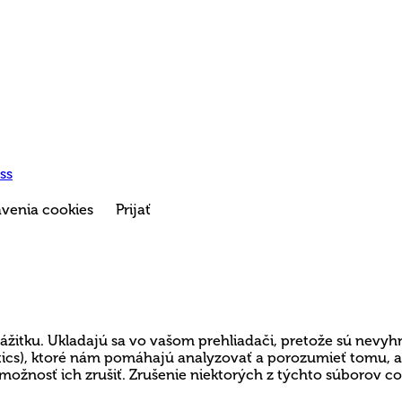
ss
venia cookies
Prijať
ážitku. Ukladajú sa vo vašom prehliadači, pretože sú nevyh
lytics), ktoré nám pomáhajú analyzovať a porozumieť tomu,
možnosť ich zrušiť. Zrušenie niektorých z týchto súborov c