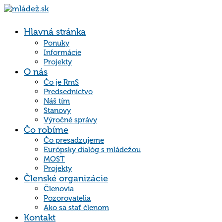
Hlavná stránka
Ponuky
Informácie
Projekty
O nás
Čo je RmS
Predsedníctvo
Náš tím
Stanovy
Výročné správy
Čo robíme
Čo presadzujeme
Európsky dialóg s mládežou
MOST
Projekty
Členské organizácie
Členovia
Pozorovatelia
Ako sa stať členom
Kontakt