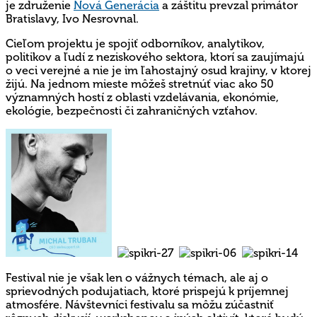
je združenie
Nová Generácia
a záštitu prevzal primátor
Bratislavy, Ivo Nesrovnal.
Cieľom projektu je spojiť odborníkov, analytikov,
politikov a ľudí z neziskového sektora, ktorí sa zaujímajú
o veci verejné a nie je im ľahostajný osud krajiny, v ktorej
žijú. Na jednom mieste môžeš stretnúť viac ako 50
významných hostí z oblasti vzdelávania, ekonómie,
ekológie, bezpečnosti či zahraničných vzťahov.
Festival nie je však len o vážnych témach, ale aj o
sprievodných podujatiach, ktoré prispejú k príjemnej
atmosfére. Návštevníci festivalu sa môžu zúčastniť