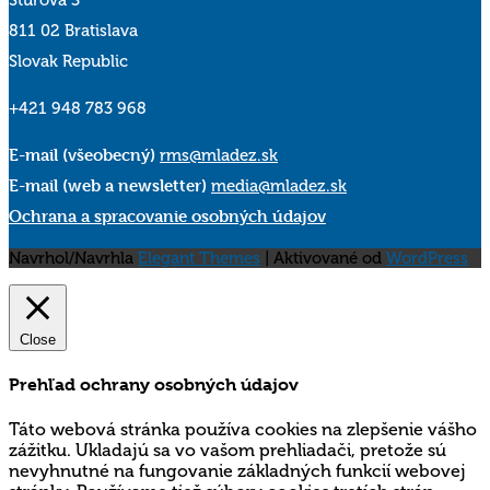
Štúrova 3
811 02 Bratislava
Slovak Republic
+421 948 783 968
E-mail (všeobecný)
rms@mladez.sk
E-mail (web a newsletter)
media@mladez.sk
Ochrana a spracovanie osobných údajov
Navrhol/Navrhla
Elegant Themes
| Aktivované od
WordPress
Close
Prehľad ochrany osobných údajov
Táto webová stránka používa cookies na zlepšenie vášho
zážitku. Ukladajú sa vo vašom prehliadači, pretože sú
nevyhnutné na fungovanie základných funkcií webovej