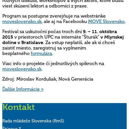
rôznych diskusií, workshopov a iných aktivít, ktoré budú
viesť skúsení lektori a odborníci z praxe.
Program sa postupne zverejňuje na webstránke
moveslovensko.sk
, ale aj na Facebooku
MOVE Slovensko
.
Festival sa uskutoční počas troch dní
9. – 11. októbra
2015
v priestoroch UPC na internáte “Šturák”
v Mlynskej
doline v Bratislave
. Za vstup neplatíš, ale ak si chceš
zaistiť miesto, zaregistruj sa vyplnením
bezplatného
formulára
.
Viac info o projekte či jednotlivých spíkroch na
moveslovensko.sk
.
Zdroj: Miroslav Korduliak, Nová Generácia
Ďalšie Informácie »
Kontakt
Rada mládeže Slovenska (RmS)