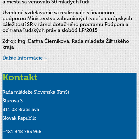
a mesta sa venovalo 30 mladých ľudí.
Uvedené vzdelávanie sa realizovalo s finančnou
podporou Ministerstva zahraničných vecí a európskych
záležitostí SR v rámci dotačného programu Podpora a
ochrana ľudských práv a slobôd LP/2015.
Zdroj: Ing. Darina Čierniková, Rada mládeže Žilinského
kraja
Ďalšie Informácie »
Kontakt
Rada mládeže Slovenska (RmS)
Štúrova 3
811 02 Bratislava
Slovak Republic
+421 948 783 968