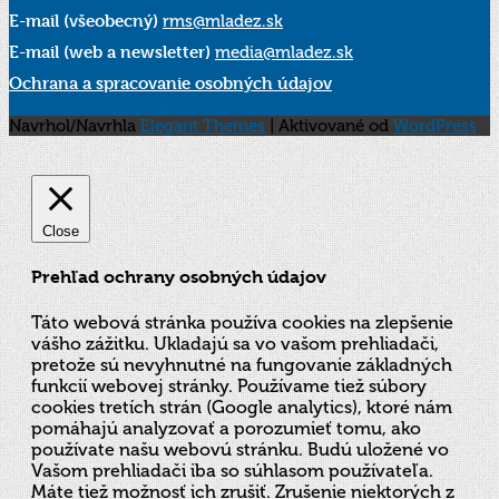
E-mail (všeobecný)
rms@mladez.sk
E-mail (web a newsletter)
media@mladez.sk
Ochrana a spracovanie osobných údajov
Navrhol/Navrhla
Elegant Themes
| Aktivované od
WordPress
Close
Prehľad ochrany osobných údajov
Táto webová stránka používa cookies na zlepšenie
vášho zážitku. Ukladajú sa vo vašom prehliadači,
pretože sú nevyhnutné na fungovanie základných
funkcií webovej stránky. Používame tiež súbory
cookies tretích strán (Google analytics), ktoré nám
pomáhajú analyzovať a porozumieť tomu, ako
používate našu webovú stránku. Budú uložené vo
Vašom prehliadači iba so súhlasom používateľa.
Máte tiež možnosť ich zrušiť. Zrušenie niektorých z