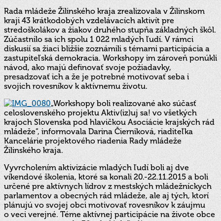
Rada mládeže Žilinského kraja zrealizovala v Žilinskom
kraji 43 krátkodobých vzdelávacích aktivít pre
stredoškolákov a žiakov druhého stupňa základných škôl.
Zúčastnilo sa ich spolu 1 022 mladých ľudí. V rámci
diskusií sa žiaci bližšie zoznámili s témami participácia a
zastupiteľská demokracia. Workshopy im zároveň ponúkli
návod, ako majú definovať svoje požiadavky,
presadzovať ich a že je potrebné motivovať seba i
svojich rovesníkov k aktívnemu životu.
„Workshopy boli realizované ako súčasť
celoslovenského projektu Aktiv(iz)uj sa! vo všetkých
krajoch Slovenska pod hlavičkou Asociácie krajských rád
mládeže“, informovala Darina Čierniková, riaditeľka
Kancelárie projektového riadenia Rady mládeže
Žilinského kraja.
Vyvrcholením aktivizácie mladých ľudí boli aj dve
víkendové školenia, ktoré sa konali 20.-22.11.2015 a boli
určené pre aktívnych lídrov z mestských mládežníckych
parlamentov a obecných rád mládeže, ale aj tých, ktorí
plánujú vo svojej obci motivovať rovesníkov k záujmu
o veci verejné. Téme aktívnej participácie na živote obce