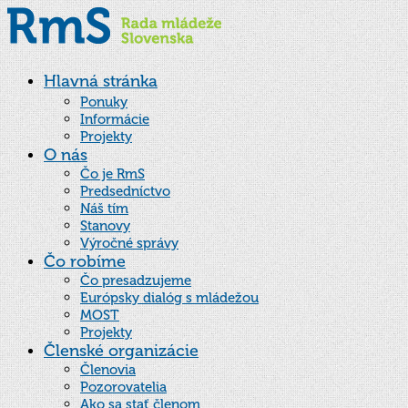
Hlavná stránka
Ponuky
Informácie
Projekty
O nás
Čo je RmS
Predsedníctvo
Náš tím
Stanovy
Výročné správy
Čo robíme
Čo presadzujeme
Európsky dialóg s mládežou
MOST
Projekty
Členské organizácie
Členovia
Pozorovatelia
Ako sa stať členom