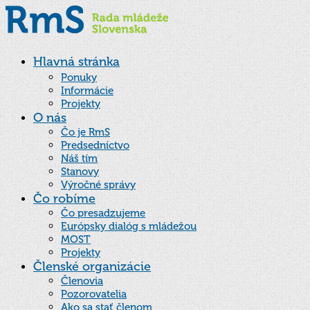
Hlavná stránka
Ponuky
Informácie
Projekty
O nás
Čo je RmS
Predsedníctvo
Náš tím
Stanovy
Výročné správy
Čo robíme
Čo presadzujeme
Európsky dialóg s mládežou
MOST
Projekty
Členské organizácie
Členovia
Pozorovatelia
Ako sa stať členom