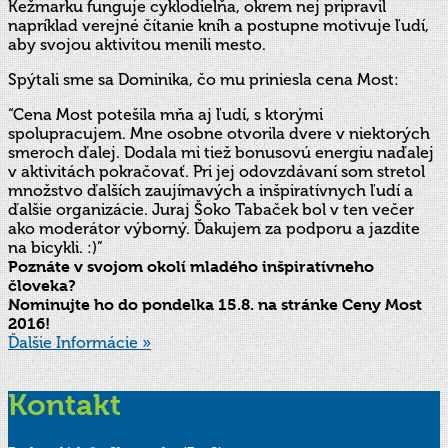
Kežmarku funguje cyklodielňa, okrem nej pripravil
napríklad verejné čítanie kníh a postupne motivuje ľudí,
aby svojou aktivitou menili mesto.
Spýtali sme sa Dominika, čo mu priniesla cena Most:
“Cena Most potešila mňa aj ľudí, s ktorými
spolupracujem. Mne osobne otvorila dvere v niektorých
smeroch ďalej. Dodala mi tiež bonusovú energiu naďalej
v aktivitách pokračovať. Pri jej odovzdávaní som stretol
množstvo ďalších zaujímavých a inšpiratívnych ľudí a
ďalšie organizácie. Juraj Šoko Tabaček bol v ten večer
ako moderátor výborný. Ďakujem za podporu a jazdite
na bicykli. :)”
Poznáte v svojom okolí mladého inšpiratívneho
človeka?
Nominujte ho do pondelka 15.8. na stránke Ceny Most
2016!
Ďalšie Informácie »
Kontakt