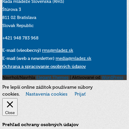
Rada mládeže Slovenska (RmS)
Štúrova 3
811 02 Bratislava
Slovak Republic
+421 948 783 968
E-mail (všeobecný)
rms@mladez.sk
E-mail (web a newsletter)
media@mladez.sk
Ochrana a spracovanie osobných údajov
Navrhol/Navrhla
Elegant Themes
| Aktivované od
WordPress
Pre lepší online zážitok používame súbory
cookies.
Nastavenia cookies
Prijať
Close
Prehľad ochrany osobných údajov