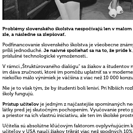
Problémy slovenského školstva nespočívajú len v malom 
zle, a následne sa zlepšovať.
Podfinancovanie slovenského školstva je všeobecne známy 
príliš jednoduché.
Je naivné spoliehať sa na to, že príde
príslušné technologické vymoženosti..
V rámci „Štruktúrovaného dialógu“ sa žiakov a študentov n
im dáva zručnosti, ktoré im pomôžu uplatniť sa v modern
niekoľko málo výnimiek je väčšina z viac než 10 000 konz
Nie je to však tým, že by študenti boli leniví. Pri hlbšíc
školy fungujú.
Prístup učiteľov
je jedným z najčastejšie spomínaných nega
látky pred jej skutočným pochopením. Vyučovanie preto p
a priestor na ich vlastnú iniciatívu, ale ten im školské pros
Učitelia sú absolútne kľúčovým faktorom ovplyvňujúcim kv
učiteľov v USA naučí žiakov trikrát viac než spodných 10%