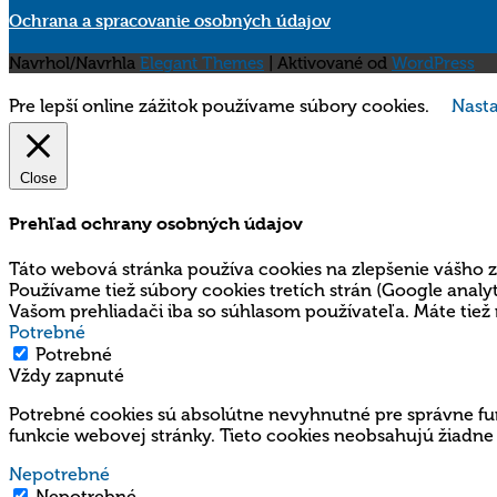
Ochrana a spracovanie osobných údajov
Navrhol/Navrhla
Elegant Themes
| Aktivované od
WordPress
Pre lepší online zážitok používame súbory cookies.
Nasta
Close
Prehľad ochrany osobných údajov
Táto webová stránka používa cookies na zlepšenie vášho z
Používame tiež súbory cookies tretích strán (Google ana
Vašom prehliadači iba so súhlasom používateľa. Máte tiež 
Potrebné
Potrebné
Vždy zapnuté
Potrebné cookies sú absolútne nevyhnutné pre správne fun
funkcie webovej stránky. Tieto cookies neobsahujú žiadne
Nepotrebné
Nepotrebné