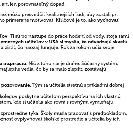
ia ani len porovnateľný dopad.
ž môžu presvedčiť kvalitnejších ľudí, aby zostali pri
o ho primerane motivovať. Kľúčové je to, ako
vychovať
eľov
. Tí sú po nástupe do práce hodení od vody, stoja sami
riemerných učiteľov
v USA si myslia, že odvádzajú skvelú
 zistiť, čo naozaj funguje. Rok za rokom učia svoje
a inšpiráciu
. Nič z toho nie je drahé. Súčasný systém,
najlepšie vedia, čo by sa malo zlepšiť, zostávajú
na pozorovanie
. Tým sa učitelia stretnú s príkladmi dobrej
kolegov poskytne učiteľom perspektívu na ich vlastnú
stom, kde si učitelia ako rovní s rovnými vymieňajú
 bezprostredne týka. Školy musia pracovať s predpokladom,
nosť ovplyvňovať školské prostredie a učitelia by ich