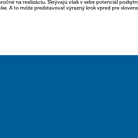
áročné na realizáciu. Skrývajú však v sebe potenciál posky
ie. A to môže predstavovať výrazný krok vpred pre slovens