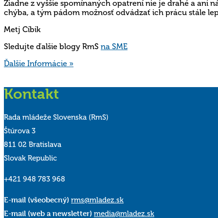
Žiadne z vyššie spomínaných opatrení nie je drahé a ani n
chýba, a tým pádom možnosť odvádzať ich prácu stále lepš
Metj Cíbik
Sledujte ďalšie blogy RmS
na SME
Ďalšie Informácie »
Kontakt
Rada mládeže Slovenska (RmS)
Štúrova 3
811 02 Bratislava
Slovak Republic
+421 948 783 968
E-mail (všeobecný)
rms@mladez.sk
E-mail (web a newsletter)
media@mladez.sk