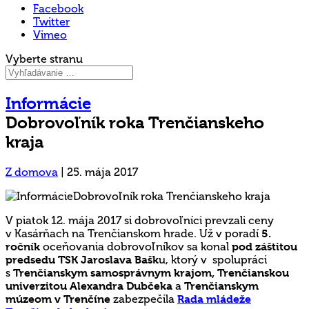
Facebook
Twitter
Vimeo
Vyberte stranu
Informácie
Dobrovoľník roka Trenčianskeho
kraja
Z domova
|
25. mája 2017
V piatok 12. mája 2017 si dobrovoľníci prevzali ceny
v Kasárňach na Trenčianskom hrade. Už v poradí
5.
ročník
oceňovania dobrovoľníkov sa konal
pod záštitou
predsedu TSK Jaroslava Bašk
u, ktorý v spolupráci
s
Trenčianskym samosprávnym krajom, Trenčianskou
univerzitou Alexandra Dubčeka
a
Trenčianskym
múzeom v Trenčíne
zabezpečila
Rada mládeže