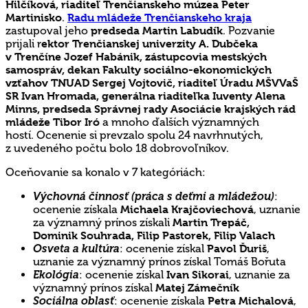
Hilčíková, riaditeľ Trenčianskeho múzea Peter
Martinisko
.
Radu mládeže Trenčianskeho kraja
zastupoval jeho
predseda Martin Labudík
. Pozvanie
prijali r
ektor Trenčianskej univerzity A. Dubčeka
v Trenčíne Jozef Habánik, zástupcovia mestských
samospráv, dekan Fakulty sociálno-ekonomických
vzťahov TNUAD Sergej Vojtovič, riaditeľ Úradu MŠVVaŠ
SR Ivan Hromada, generálna riaditeľka Iuventy Alena
Minns, predseda Správnej rady Asociácie krajských rád
mládeže Tibor Iró
a mnoho ďalších významných
hostí. Ocenenie si prevzalo spolu 24 navrhnutých,
z uvedeného počtu bolo 18 dobrovoľníkov.
Oceňovanie sa konalo v 7 kategóriách:
Výchovná činnosť (práca s deťmi a mládežou)
:
ocenenie získala
Michaela Krajčoviechová
, uznanie
za významný prínos získali
Martin Trepáč,
Dominik Souhrada, Filip Pastorek, Filip Valach
Osveta a kultúra
: ocenenie získal
Pavol Ďuriš
,
uznanie za významný prínos získal Tomáš Bořuta
Ekológia
: ocenenie získal
Ivan Sikorai
, uznanie za
významný prínos získal
Matej Zámečník
Sociálna oblasť
: ocenenie získala
Petra Michalová
,