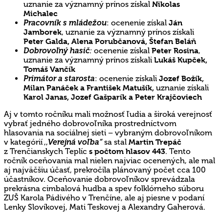
uznanie za významný prínos získal
Nikolas
Michalec
Pracovník s mládežou
: ocenenie získal
Ján
Jamborek
, uznanie za významný prínos získali
Peter Galda, Alena Porubčanová, Štefan Beláň
Dobrovoľný hasič
:
ocenenie získal
Peter Rosina
,
uznanie za významný prínos získali
Lukáš Kupček,
Tomáš Vančík
Primátor a starosta
: ocenenie získali
Jozef Božík,
Milan Panáček a František Matušík,
uznanie získali
Karol Janas, Jozef Gašparík a Peter Krajčoviech
Aj v tomto ročníku mali možnosť ľudia a široká verejnosť
vybrať jedného dobrovoľníka prostredníctvom
hlasovania na sociálnej sieti – vybraným dobrovoľníkom
v kategórií ,,
Verejná voľba“
sa stal
Martin Trepáč
z Trenčianskych Teplíc
s počtom hlasov 443
. Tento
ročník oceňovania mal nielen najviac ocenených, ale mal
aj najväčšiu účasť, prekročila plánovaný počet cca 100
účastníkov. Oceňovanie dobrovoľníkov sprevádzala
prekrásna cimbalová hudba a spev folklórneho súboru
ZUŠ Karola Pádivého v Trenčíne, ale aj piesne v podaní
Lenky Slovíkovej, Mati Teskovej a Alexandry Gaherová.