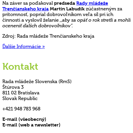
Na záver sa poďakoval
predseda
Rady mládeže
Trenčianskeho kraja
Martin Labudík
zúčastneným za
prítomnosť, poprial dobrovoľníkom veľa síl pri ich
činnosti a vyslovil želanie ,,
aby sa opäť o rok stretli a mohli
oceneniť ďalšch dobrovoľníkov“.
Zdroj: Rada mládeže Trenčianskeho kraja
Ďalšie Informácie »
Kontakt
Rada mládeže Slovenska (RmS)
Štúrova 3
811 02 Bratislava
Slovak Republic
+421 948 783 968
E-mail (všeobecný)
rms@mladez.sk
E-mail (web a newsletter)
media@mladez.sk
Ochrana a spracovanie osobných údajov