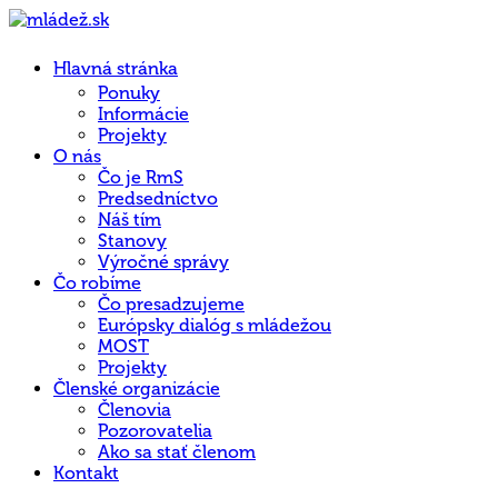
Hlavná stránka
Ponuky
Informácie
Projekty
O nás
Čo je RmS
Predsedníctvo
Náš tím
Stanovy
Výročné správy
Čo robíme
Čo presadzujeme
Európsky dialóg s mládežou
MOST
Projekty
Členské organizácie
Členovia
Pozorovatelia
Ako sa stať členom
Kontakt