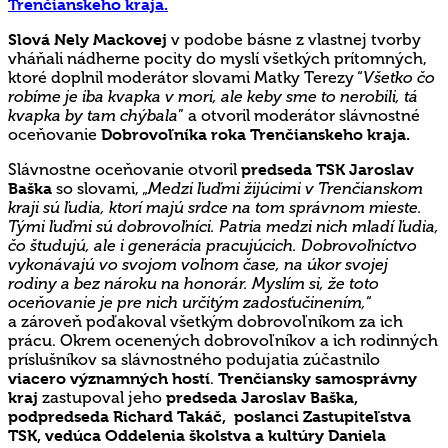
Trenčianskeho kraja.
Slová Nely Mackovej
v podobe básne z vlastnej tvorby
vháňali nádherne pocity do myslí všetkých prítomných,
ktoré doplnil moderátor slovami Matky Terezy “
Všetko čo
robíme je iba kvapka v mori, ale keby sme to nerobili, tá
kvapka by tam chýbala
” a otvoril moderátor slávnostné
oceňovanie
Dobrovoľníka roka Trenčianskeho kraja.
Slávnostne oceňovanie otvoril
predseda TSK Jaroslav
Baška
so slovami, „
Medzi ľuďmi žijúcimi v Trenčianskom
kraji sú ľudia, ktorí majú srdce na tom správnom mieste.
Tými ľuďmi sú dobrovoľníci. Patria medzi nich mladí ľudia,
čo študujú, ale i generácia pracujúcich. Dobrovoľníctvo
vykonávajú vo svojom voľnom čase, na úkor svojej
rodiny a bez nároku na honorár. Myslím si, že toto
oceňovanie je pre nich určitým zadosťučinením,
“
a zároveň poďakoval všetkým dobrovoľníkom za ich
prácu. Okrem ocenených dobrovoľníkov a ich rodinných
príslušníkov sa slávnostného podujatia zúčastnilo
viacero významných hostí
.
Trenčiansky samosprávny
kraj
zastupoval jeho
predseda Jaroslav Baška,
podpredseda Richard Takáč, poslanci Zastupiteľstva
TSK, vedúca Oddelenia školstva a kultúry Daniela