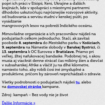
popri ich práci v Etiópii, Keni, Ukrajine a ďalších
krajinách, kde v spolupráci s miestnymi partnermi
dlhodobo uskutočňujú najrôznejšie rozvojové aktivity,
od budovania a servisu studní v kenskej púšti, po
vysádzanie
mangrovových lesov na pobreží Indického oceánu.
Mimovládne organizácie a ich pracovníkov nájdeš na
podujatiach celkom jednoducho. Stačí, ak zavítaš
poobede
8. septembra
do Mestského parku v
Košiciach
,
9. septembra
na Námestie slobody v
Banskej Bystrici
, či
13. septembra
k OC Eurovea v
Bratislave.
Priamo pri
veľkej, žltej nafukovacej bandaske. Podobnej tej, s akou
musia aj viackrát denne strácať čas milióny žien a dievčat
v subsaharskej Afrike a vláčiť ju na dlhé kilometre,
namiesto toho, aby robili čosi iné zmysluplné a
produktívne, pričom by zároveň neprichádzali o zdravie.
Všetky podrobnosti o podujatiach nájdeš
tu
, alebo
na
domovskej stránke
kampane
.
Zdroj: kampaň – Bez vody nie je život
Ďalšie Informácie »