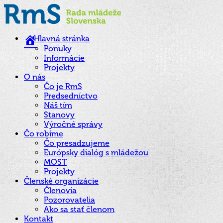
Hlavná stránka
Ponuky
Informácie
Projekty
O nás
Čo je RmS
Predsedníctvo
Náš tím
Stanovy
Výročné správy
Čo robíme
Čo presadzujeme
Európsky dialóg s mládežou
MOST
Projekty
Členské organizácie
Členovia
Pozorovatelia
Ako sa stať členom
Kontakt