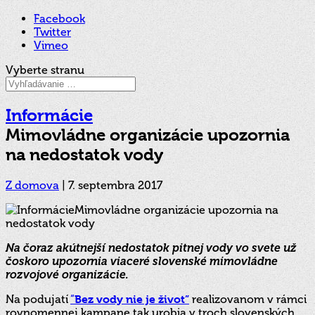
Facebook
Twitter
Vimeo
Vyberte stranu
Informácie
Mimovládne organizácie upozornia
na nedostatok vody
Z domova
|
7. septembra 2017
Na čoraz akútnejší nedostatok pitnej vody vo svete už
čoskoro upozornia viaceré slovenské mimovládne
rozvojové organizácie.
Na podujatí
“
Bez vody nie je život”
realizovanom v rámci
rovnomennej kampane tak urobia v troch slovenských