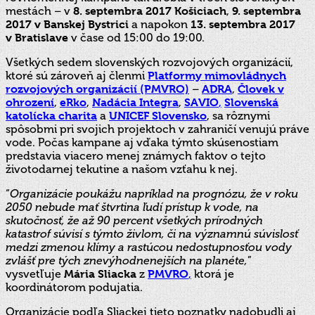
mestách – v
8. septembra 2017
Košiciach
,
9. septembra
2017 v
Banskej Bystrici
a napokon
13. septembra 2017
v
Bratislave
v čase od 15:00 do 19:00.
Všetkých sedem slovenských rozvojových organizácií,
ktoré sú zároveň aj členmi
Platformy mimovládnych
rozvojových organizácií (PMVRO)
–
ADRA
,
Človek v
ohrození
,
eRko
,
Nadácia Integra
,
SAVIO
,
Slovenská
katolícka charita
a
UNICEF Slovensko
, sa rôznymi
spôsobmi pri svojich projektoch v zahraničí venujú práve
vode. Počas kampane aj vďaka týmto skúsenostiam
predstavia viacero menej známych faktov o tejto
životodarnej tekutine a našom vzťahu k nej.
“
Organizácie poukážu napríklad na prognózu, že v roku
2050 nebude mať štvrtina ľudí prístup k vode, na
skutočnosť, že až 90 percent všetkých prírodných
katastrof súvisí s týmto živlom, či na významnú súvislosť
medzi zmenou klímy a rastúcou nedostupnosťou vody
zvlášť pre tých znevýhodnenejších na planéte,
”
vysvetľuje
Mária Sliacka
z
PMVRO
,
ktorá je
koordinátorom podujatia.
Organizácie podľa Sliackej tieto poznatky nadobudli aj