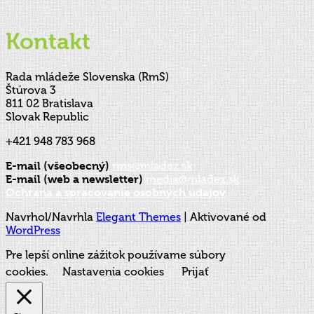
Kontakt
Rada mládeže Slovenska (RmS)
Štúrova 3
811 02 Bratislava
Slovak Republic
+421 948 783 968
E-mail (všeobecný)
rms@mladez.sk
E-mail (web a newsletter)
media@mladez.sk
Ochrana a spracovanie osobných údajov
Navrhol/Navrhla
Elegant Themes
| Aktivované od
WordPress
Pre lepší online zážitok používame súbory
cookies.
Nastavenia cookies
Prijať