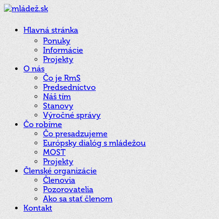
Hlavná stránka
Ponuky
Informácie
Projekty
O nás
Čo je RmS
Predsedníctvo
Náš tím
Stanovy
Výročné správy
Čo robíme
Čo presadzujeme
Európsky dialóg s mládežou
MOST
Projekty
Členské organizácie
Členovia
Pozorovatelia
Ako sa stať členom
Kontakt