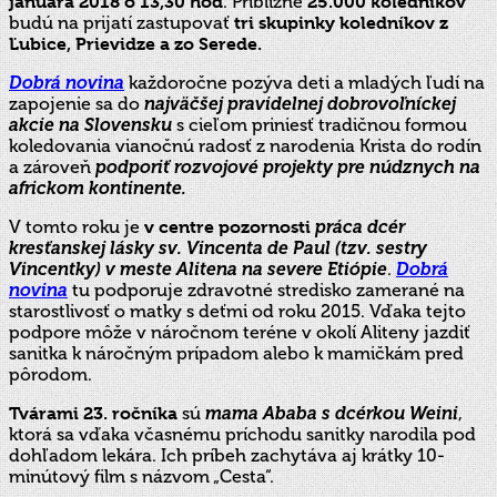
januára 2018 o 13,30 hod
. Približne
25.000 koledníkov
budú na prijatí zastupovať
tri skupinky koledníkov z
Ľubice, Prievidze a zo Serede.
Dobrá novina
každoročne pozýva deti a mladých ľudí na
zapojenie sa do
najväčšej pravidelnej dobrovoľníckej
akcie na Slovensku
s cieľom priniesť tradičnou formou
koledovania vianočnú radosť z narodenia Krista do rodín
a zároveň
podporiť rozvojové projekty pre núdznych na
africkom kontinente.
V tomto roku je
v centre pozornosti
práca dcér
kresťanskej lásky sv. Vincenta de Paul (tzv. sestry
Vincentky) v meste Alitena na severe Etiópie
.
Dobrá
novina
tu podporuje zdravotné stredisko zamerané na
starostlivosť o matky s deťmi od roku 2015. Vďaka tejto
podpore môže v náročnom teréne v okolí Aliteny jazdiť
sanitka k náročným prípadom alebo k mamičkám pred
pôrodom.
Tvárami 23. ročníka
sú
mama Ababa s dcérkou Weini
,
ktorá sa vďaka včasnému príchodu sanitky narodila pod
dohľadom lekára. Ich príbeh zachytáva aj krátky 10-
minútový film s názvom „Cesta“.