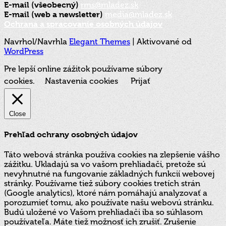
E-mail (všeobecný)
rms@mladez.sk
E-mail (web a newsletter)
media@mladez.sk
Ochrana a spracovanie osobných údajov
Navrhol/Navrhla
Elegant Themes
| Aktivované od
WordPress
Pre lepší online zážitok používame súbory
cookies.
Nastavenia cookies
Prijať
Close
Prehľad ochrany osobných údajov
Táto webová stránka používa cookies na zlepšenie vášho
zážitku. Ukladajú sa vo vašom prehliadači, pretože sú
nevyhnutné na fungovanie základných funkcií webovej
stránky. Používame tiež súbory cookies tretích strán
(Google analytics), ktoré nám pomáhajú analyzovať a
porozumieť tomu, ako používate našu webovú stránku.
Budú uložené vo Vašom prehliadači iba so súhlasom
používateľa. Máte tiež možnosť ich zrušiť. Zrušenie