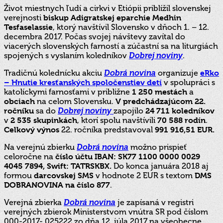
Život miestnych ľudí a cirkvi v Etiópii priblížil slovenskej
verejnosti
biskup Adigratskej eparchie Medhin
Tesfaselassie
, ktorý navštívil Slovensko v dňoch 1. – 12.
decembra 2017. Počas svojej návštevy zavítal do
viacerých slovenských farností a zúčastní sa na liturgiách
spojených s vyslaním koledníkov
Dobrej noviny
.
Tradičnú kolednícku akciu
Dobrá novina
organizuje
eRko
– Hnutie kresťanských spoločenstiev detí
v spolupráci s
katolíckymi farnosťami v približne
1 250 mestách
a
obciach
na celom Slovensku.
V predchádzajúcom 22.
ročníku
sa do
Dobrej noviny
zapojilo
24 711 koledníkov
v
2 535 skupinkách
, ktorí spolu navštívili
70 588 rodín
.
Celkový výnos
22. ročníka predstavoval
991 916,51 EUR.
Na verejnú zbierku
Dobrá novina
možno prispieť
celoročne na
číslo účtu IBAN: SK77 1100 0000 0029
4045 7894, Swift: TATRSKBX.
Do konca januára 2018 aj
formou
darcovskej SMS
v hodnote 2 EUR s textom
DMS
DOBRANOVINA na číslo 877
.
Verejná zbierka
Dobrá novina
je zapísaná v registri
verejných zbierok Ministerstvom vnútra SR pod číslom
000-2017- 025222 zo dňa 12. júla 2017 na všeobecne