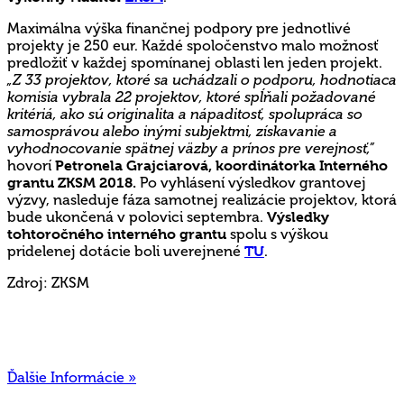
Maximálna výška finančnej podpory pre jednotlivé
projekty je 250 eur. Každé spoločenstvo malo možnosť
predložiť v každej spomínanej oblasti len jeden projekt.
„Z 33 projektov, ktoré sa uchádzali o podporu, hodnotiaca
komisia vybrala 22 projektov, ktoré spĺňali požadované
kritériá, ako sú originalita a nápaditosť, spolupráca so
samosprávou alebo inými subjektmi, získavanie a
vyhodnocovanie spätnej väzby a prínos pre verejnosť,”
hovorí
Petronela Grajciarová, koordinátorka Interného
grantu ZKSM 2018.
Po vyhlásení výsledkov grantovej
výzvy, nasleduje fáza samotnej realizácie projektov, ktorá
bude ukončená v polovici septembra.
Výsledky
tohtoročného interného grantu
spolu s výškou
pridelenej dotácie boli uverejnené
TU
.
Zdroj: ZKSM
Ďalšie Informácie »