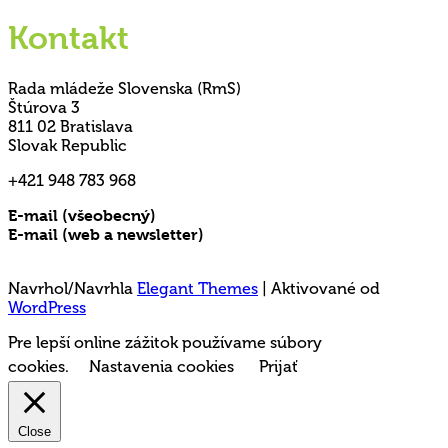
Kontakt
Rada mládeže Slovenska (RmS)
Štúrova 3
811 02 Bratislava
Slovak Republic
+421 948 783 968
E-mail (všeobecný)
rms@mladez.sk
E-mail (web a newsletter)
media@mladez.sk
Ochrana a spracovanie osobných údajov
Navrhol/Navrhla
Elegant Themes
| Aktivované od
WordPress
Pre lepší online zážitok používame súbory
cookies.
Nastavenia cookies
Prijať
Close