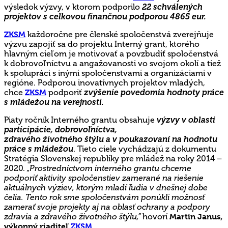
výsledok výzvy, v ktorom podporilo
22 schválených
projektov s celkovou finančnou podporou 4865 eur.
ZKSM
každoročne pre členské spoločenstvá zverejňuje
výzvu zapojiť sa do projektu Interný grant, ktorého
hlavným cieľom je motivovať a povzbudiť spoločenstvá
k dobrovoľníctvu a angažovanosti vo svojom okolí a tiež
k spolupráci s inými spoločenstvami a organizáciami v
regióne. Podporou inovatívnych projektov mladých,
chce
ZKSM
podporiť
zvýšenie povedomia hodnoty práce
s mládežou na verejnosti.
Piaty ročník Interného grantu obsahuje
výzvy v oblasti
participácie, dobrovoľníctva,
zdravého životného štýlu a v poukazovaní na hodnotu
práce s mládežou
. Tieto ciele vychádzajú z dokumentu
Stratégia Slovenskej republiky pre mládež na roky 2014 –
2020. „
Prostredníctvom interného grantu chceme
podporiť aktivity spoločenstiev zamerané na riešenie
aktuálnych výziev, ktorým mladí ľudia v dnešnej dobe
čelia. Tento rok sme spoločenstvám ponúkli možnosť
zamerať svoje projekty aj na oblasť ochrany a podpory
zdravia a zdravého životného štýlu,”
hovorí
Martin Janus,
výkonný riaditeľ
ZKSM
.