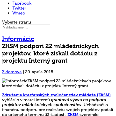
Facebook
Twitter
Vimeo
Vyberte stranu
Informácie
ZKSM podporí 22 mládežníckych
projektov, ktoré získali dotáciu z
projektu Interný grant
Z domova
|
20. apríla 2018
Združenie kresťanských spoločenstiev mládeže (ZKSM)
vyhlásilo v marci internú
grantovú výzvu na podporu
projektov mládežníckych spoločenstiev
. Uchádzači o
finančnú podporu pre realizáciu svojich projektov podali
do určeného termínu 33 žiadostí.
ZKSM
zverejnilo