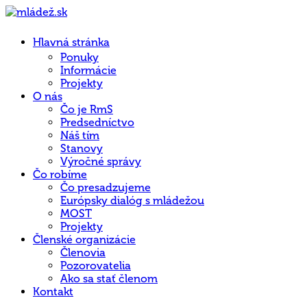
Hlavná stránka
Ponuky
Informácie
Projekty
O nás
Čo je RmS
Predsedníctvo
Náš tím
Stanovy
Výročné správy
Čo robíme
Čo presadzujeme
Európsky dialóg s mládežou
MOST
Projekty
Členské organizácie
Členovia
Pozorovatelia
Ako sa stať členom
Kontakt