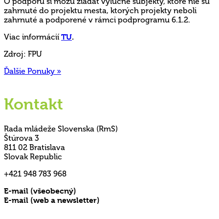
O podporu si môžu žiadať výlučne subjekty, ktoré nie sú
zahrnuté do projektu mesta, ktorých projekty neboli
zahrnuté a podporené v rámci podprogramu 6.1.2.
Viac informácií
TU
.
Zdroj: FPU
Ďalšie Ponuky »
Kontakt
Rada mládeže Slovenska (RmS)
Štúrova 3
811 02 Bratislava
Slovak Republic
+421 948 783 968
E-mail (všeobecný)
rms@mladez.sk
E-mail (web a newsletter)
media@mladez.sk
Ochrana a spracovanie osobných údajov