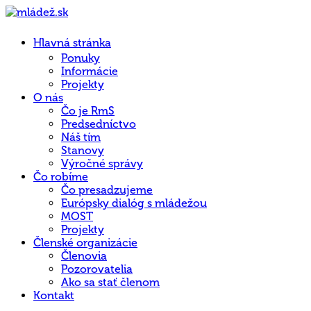
Hlavná stránka
Ponuky
Informácie
Projekty
O nás
Čo je RmS
Predsedníctvo
Náš tím
Stanovy
Výročné správy
Čo robíme
Čo presadzujeme
Európsky dialóg s mládežou
MOST
Projekty
Členské organizácie
Členovia
Pozorovatelia
Ako sa stať členom
Kontakt