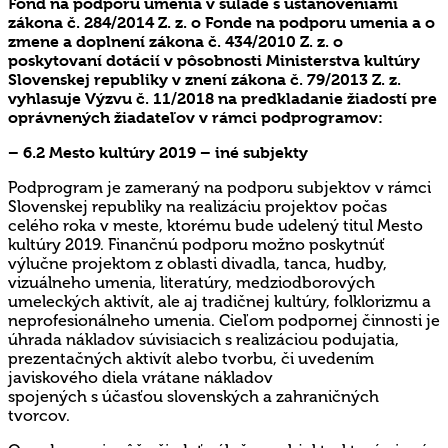
Fond na podporu umenia v súlade s ustanoveniami
zákona č. 284/2014 Z. z. o Fonde na podporu umenia a o
zmene a doplnení zákona č. 434/2010 Z. z. o
poskytovaní dotácií v pôsobnosti Ministerstva kultúry
Slovenskej republiky v znení zákona č. 79/2013 Z. z.
vyhlasuje Výzvu č. 11/2018 na predkladanie žiadostí pre
oprávnených žiadateľov v rámci podprogramov:
– 6.2 Mesto kultúry 2019 – iné subjekty
Podprogram je zameraný na podporu subjektov v rámci
Slovenskej republiky na realizáciu projektov počas
celého roka v meste, ktorému bude udelený titul Mesto
kultúry 2019. Finančnú podporu možno poskytnúť
výlučne projektom z oblasti divadla, tanca, hudby,
vizuálneho umenia, literatúry, medziodborových
umeleckých aktivít, ale aj tradičnej kultúry, folklorizmu a
neprofesionálneho umenia. Cieľom podpornej činnosti je
úhrada nákladov súvisiacich s realizáciou podujatia,
prezentačných aktivít alebo tvorbu, či uvedením
javiskového diela vrátane nákladov
spojených s účasťou slovenských a zahraničných
tvorcov.