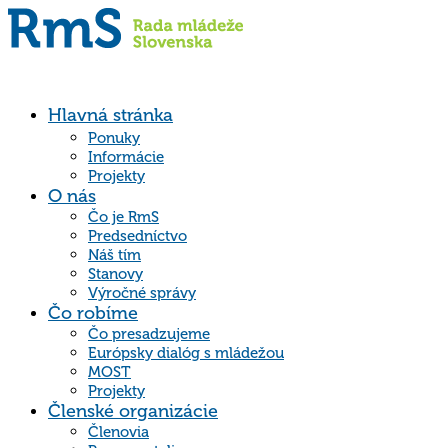
Hlavná stránka
Ponuky
Informácie
Projekty
O nás
Čo je RmS
Predsedníctvo
Náš tím
Stanovy
Výročné správy
Čo robíme
Čo presadzujeme
Európsky dialóg s mládežou
MOST
Projekty
Členské organizácie
Členovia