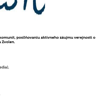
omunít, posilňovaniu aktívneho záujmu verejnosti o
a Zvolen.
edia),
,