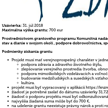
Uzávierka:
31. júl 2018
Maximálna výška grantu:
700 eur
Prostredníctvom grantového programu Komunitná nadácia
stav a dianie v svojom okolí , podpore dobrovoľníctva, 
Podmienky získania grantu
Projekt musí mať verejnoprospešný charakter v jednej
podpora zdravia a zdravého životného štýlu,
zlepšovanie verejného prostredia (tvorba, obno
podpora mimoškolských vzdelávacích a voľnoča
budovanie medziľudských a susedských vzťahov
kultúra.
projekt musí byť vypracovaný v aplikácii https://kn
žiadosť je potrebné zaslať do dátumu uzávierky 31.7.
žiadosť o podporu projektu musí byť odkonzultovaná
najvyššia žiadaná suma môže byť do 700 €,
na udelenie grantu neexistuje právny nárok a proti 