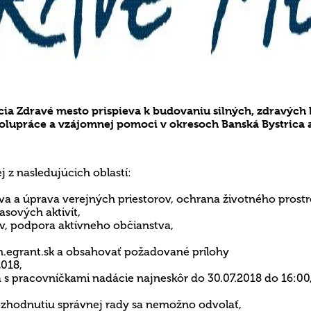
 Zdravé mesto prispieva k budovaniu silných, zdravých k
spolupráce a vzájomnej pomoci v okresoch Banská Bystrica 
 z nasledujúcich oblastí:
va a úprava verejných priestorov, ochrana životného prostr
sových aktivít,
, podpora aktívneho občianstva,
zm.egrant.sk a obsahovať požadované prílohy
2018,
 s pracovníčkami nadácie najneskôr do 30.07.2018 do 16:00
rozhodnutiu správnej rady sa nemožno odvolať,