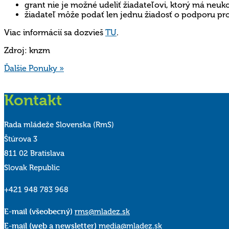
grant nie je možné udeliť žiadateľovi, ktorý má neuk
žiadateľ môže podať len jednu žiadosť o podporu pro
Viac informácií sa dozvieš
TU
.
Zdroj: knzm
Ďalšie Ponuky »
Kontakt
Rada mládeže Slovenska (RmS)
Štúrova 3
811 02 Bratislava
Slovak Republic
+421 948 783 968
E-mail (všeobecný)
rms@mladez.sk
E-mail (web a newsletter)
media@mladez.sk