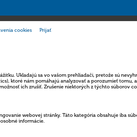
venia cookies
Prijať
ážitku. Ukladajú sa vo vašom prehliadači, pretože sú nevyh
lytics), ktoré nám pomáhajú analyzovať a porozumieť tomu,
možnosť ich zrušiť. Zrušenie niektorých z týchto súborov c
govanie webovej stránky. Táto kategória obsahuje iba súbo
 osobné informácie.