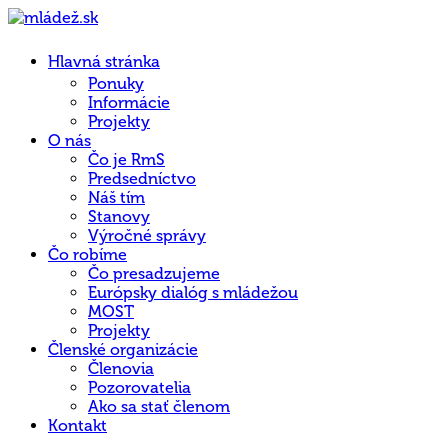
Hlavná stránka
Ponuky
Informácie
Projekty
O nás
Čo je RmS
Predsedníctvo
Náš tím
Stanovy
Výročné správy
Čo robíme
Čo presadzujeme
Európsky dialóg s mládežou
MOST
Projekty
Členské organizácie
Členovia
Pozorovatelia
Ako sa stať členom
Kontakt