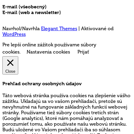
E-mail (všeobecný)
rms@mladez.sk
E-mail (web a newsletter)
media@mladez.sk
Ochrana a spracovanie osobných údajov
Navrhol/Navrhla
Elegant Themes
| Aktivované od
WordPress
Pre lepší online zážitok používame súbory
cookies.
Nastavenia cookies
Prijať
Close
Prehľad ochrany osobných údajov
Táto webová stránka používa cookies na zlepšenie vášho
zážitku. Ukladajú sa vo vašom prehliadači, pretože sú
nevyhnutné na fungovanie základných funkcií webovej
stránky. Používame tiež súbory cookies tretích strán
(Google analytics), ktoré nám pomáhajú analyzovať a
porozumieť tomu, ako používate našu webovú stránku.
Budú uložené vo Vašom prehliadači iba so súhlasom