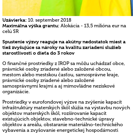
Uzávierka:
10. september 2018
Maximálna výška grantu:
Alokácia - 13,5 milióna eur na
celú SR
Spustenie výzvy reaguje na akútny nedostatok miest a
tiež zvyšujúce sa nároky na kvalitu zariadení služieb
starostlivosti o dieťa do 3 rokov
O finančné prostriedky z IROP sa môžu uchádzať obce,
právnické osoby zriadené alebo založené obcou,
mestom alebo mestskou časťou, samosprávne kraje,
právnické osoby zriadené alebo založené
samosprávnymi krajmi a aj mimovládne neziskové
organizácie.
Prostriedky v eurofondovej výzve na zvýšenie kapacít
infraštruktúry materských škôl slúžia na výstavbu nových
objektov materských škôl, rozširovanie kapacít
existujúcich objektov, stavebno-technické úpravy
objektov a areálu, obstaranie materiálno-technického
vybavenia a zvyšovanie energetickej hospodárnosti