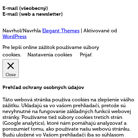
E-mail (všeobecný)
rms@mladez.sk
E-mail (web a newsletter)
media@mladez.sk
Ochrana a spracovanie osobných údajov
Navrhol/Navrhla
Elegant Themes
| Aktivované od
WordPress
Pre lepší online zážitok používame súbory
cookies.
Nastavenia cookies
Prijať
Close
Prehľad ochrany osobných údajov
Táto webová stránka používa cookies na zlepšenie vášho
zážitku. Ukladajú sa vo vašom prehliadači, pretože sú
nevyhnutné na fungovanie základných funkcií webovej
stránky. Používame tiež súbory cookies tretích strán
(Google analytics), ktoré nám pomáhajú analyzovať a
porozumieť tomu, ako používate našu webovú stránku.
Budú uložené vo Vašom prehliadači iba so súhlasom