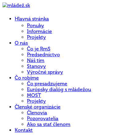
Hlavná stránka
Ponuky
Informácie
Projekty
O nás
Čo je RmS
Predsedníctvo
Náš tím
Stanovy
Výročné správy
Čo robíme
Čo presadzujeme
Európsky dialóg s mládežou
MOST
Projekty
Členské organizácie
Členovia
Pozorovatelia
Ako sa stať členom
Kontakt