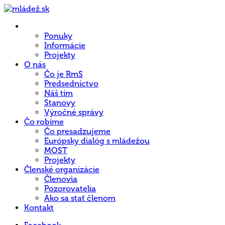
Hlavná
stránka
Ponuky
Informácie
Projekty
O nás
Čo je RmS
Predsedníctvo
Náš tím
Stanovy
Výročné správy
Čo robíme
Čo presadzujeme
Európsky dialóg s mládežou
MOST
Projekty
Členské organizácie
Členovia
Pozorovatelia
Ako sa stať členom
Kontakt