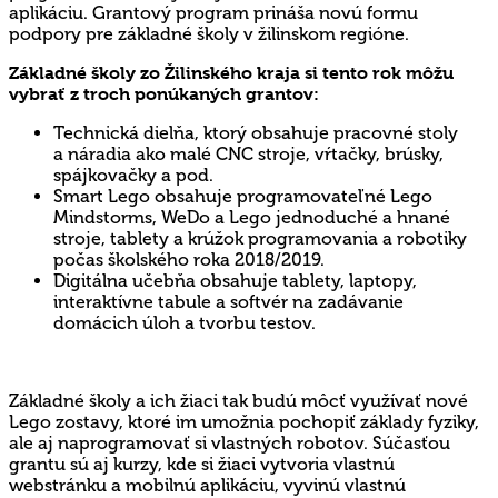
aplikáciu. Grantový program prináša novú formu
podpory pre základné školy v žilinskom regióne.
Základné školy zo Žilinského kraja si tento rok môžu
vybrať z troch ponúkaných grantov:
Technická dielňa, ktorý obsahuje pracovné stoly
a náradia ako malé CNC stroje, vŕtačky, brúsky,
spájkovačky a pod.
Smart Lego obsahuje programovateľné Lego
Mindstorms, WeDo a Lego jednoduché a hnané
stroje, tablety a krúžok programovania a robotiky
počas školského roka 2018/2019.
Digitálna učebňa obsahuje tablety, laptopy,
interaktívne tabule a softvér na zadávanie
domácich úloh a tvorbu testov.
Základné školy a ich žiaci tak budú môcť využívať nové
Lego zostavy, ktoré im umožnia pochopiť základy fyziky,
ale aj naprogramovať si vlastných robotov. Súčasťou
grantu sú aj kurzy, kde si žiaci vytvoria vlastnú
webstránku a mobilnú aplikáciu, vyvinú vlastnú