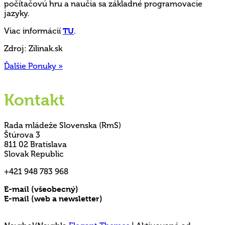
počítačovú hru a naučia sa základné programovacie
jazyky.
Viac informácií
TU
.
Zdroj: Zilinak.sk
Ďalšie Ponuky »
Kontakt
Rada mládeže Slovenska (RmS)
Štúrova 3
811 02 Bratislava
Slovak Republic
+421 948 783 968
E-mail (všeobecný)
rms@mladez.sk
E-mail (web a newsletter)
media@mladez.sk
Ochrana a spracovanie osobných údajov