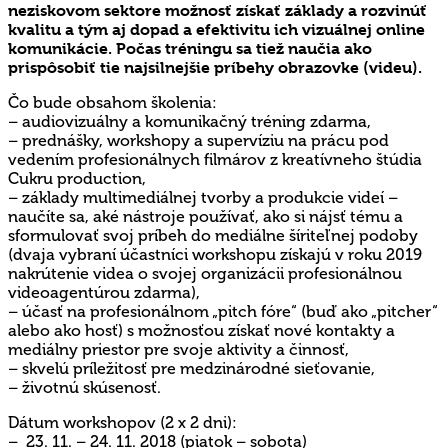
neziskovom sektore možnosť získať základy a rozvinúť
kvalitu a tým aj dopad a efektivitu ich vizuálnej online
komunikácie. Počas tréningu sa tiež naučia ako
prispôsobiť tie najsilnejšie príbehy obrazovke (videu).
Čo bude obsahom školenia:
– audiovizuálny a komunikačný tréning zdarma,
– prednášky, workshopy a supervíziu na prácu pod
vedením profesionálnych filmárov z kreatívneho štúdia
Cukru production,
– základy multimediálnej tvorby a produkcie videí –
naučíte sa, aké nástroje používať, ako si nájsť tému a
sformulovať svoj príbeh do mediálne šíriteľnej podoby
(dvaja vybraní účastníci workshopu získajú v roku 2019
nakrútenie videa o svojej organizácii profesionálnou
videoagentúrou zdarma),
– účasť na profesionálnom „pitch fóre“ (buď ako „pitcher“
alebo ako hosť) s možnosťou získať nové kontakty a
mediálny priestor pre svoje aktivity a činnosť,
– skvelú príležitosť pre medzinárodné sieťovanie,
– životnú skúsenosť.
Dátum workshopov (2 x 2 dni):
– 23. 11. – 24. 11. 2018 (piatok – sobota)