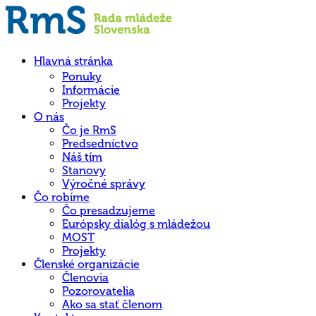
Hlavná stránka
Ponuky
Informácie
Projekty
O nás
Čo je RmS
Predsedníctvo
Náš tím
Stanovy
Výročné správy
Čo robíme
Čo presadzujeme
Európsky dialóg s mládežou
MOST
Projekty
Členské organizácie
Členovia
Pozorovatelia
Ako sa stať členom