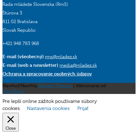
Rada mládeže Slovenska (RmS)
Štúrova 3
811 02 Bratislava
Slovak Republic
+421 948 783 968
E-mail (všeobecný)
rms@mladez.sk
E-mail (web a newsletter)
media@mladez.sk
Ochrana a spracovanie osobných údajov
Navrhol/Navrhla
Elegant Themes
| Aktivované od
WordPress
Pre lepší online zážitok používame súbory
cookies.
Nastavenia cookies
Prijať
Close