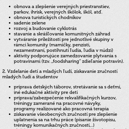
obnova a zlepšenie verejných priestranstiev,
parkov, ihrísk, verejných škôlok, škôl, atď.
obnova turistických chodníkov
sadenie zelene
rozvoj a budovanie cyklotrás
stavanie a skrášľovanie komunitných záhrad
vytváranie príležitostí pre jednotlivé skupiny v
rámci komunity (mamičky, penzisti,
nezamestnaní, postihnutí ľudia, ľudia v núdzi)
aktivity podporujúce zamedzovanie plytvania s
potravinami (tzv. „foodsharing“ zdieľanie potravín).
2. Vzdelanie detí a mladých ľudí, získavanie zručností
mladých ľudí a študentov
príprava detských táborov, stretávanie sa s deťmi,
iné edukačné aktivity pre deti
príprava/zabezpečenie rekvalifikačných kurzov,
tréningy zamerané na pracovné návyky,
programy realizované ako pracovná terapia
získavanie všeobecných zručností pre zlepšenie
uplatnenia sa na trhu práce (písanie životopisu,
tréningy komunikačných zručností,..)