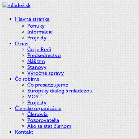
Hlavná stránka
Ponuky
Informácie
Projekty
O nás
Čo je RmS
Predsedníctvo
Náš tím
Stanovy
Výročné správy
Čo robíme
Čo presadzujeme
Európsky dialóg s mládežou
MOST
Projekty
Členské organizácie
Členovia
Pozorovatelia
Ako sa stať členom
Kontakt