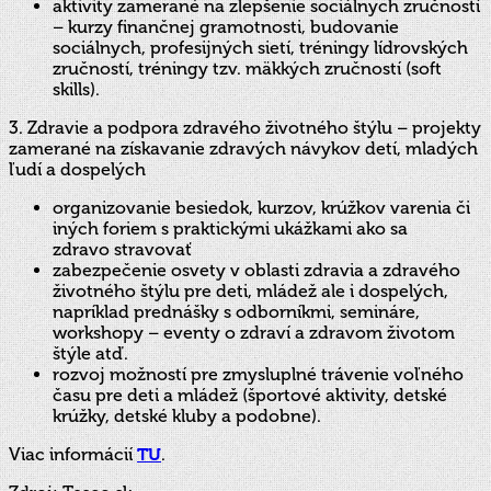
aktivity zamerané na zlepšenie sociálnych zručností
– kurzy finančnej gramotnosti, budovanie
sociálnych, profesijných sietí, tréningy lídrovských
zručností, tréningy tzv. mäkkých zručností (soft
skills).
3. Zdravie a podpora zdravého životného štýlu – projekty
zamerané na získavanie zdravých návykov detí, mladých
ľudí a dospelých
organizovanie besiedok, kurzov, krúžkov varenia či
iných foriem s praktickými ukážkami ako sa
zdravo stravovať
zabezpečenie osvety v oblasti zdravia a zdravého
životného štýlu pre deti, mládež ale i dospelých,
napríklad prednášky s odborníkmi, semináre,
workshopy – eventy o zdraví a zdravom životom
štýle atď.
rozvoj možností pre zmysluplné trávenie voľného
času pre deti a mládež (športové aktivity, detské
krúžky, detské kluby a podobne).
Viac informácií
TU
.