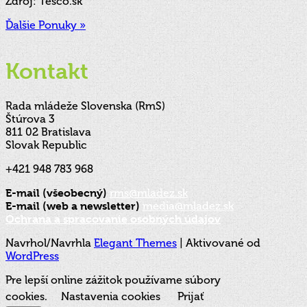
Zdroj: Tesco.sk
Ďalšie Ponuky »
Kontakt
Rada mládeže Slovenska (RmS)
Štúrova 3
811 02 Bratislava
Slovak Republic
+421 948 783 968
E-mail (všeobecný)
rms@mladez.sk
E-mail (web a newsletter)
media@mladez.sk
Ochrana a spracovanie osobných údajov
Navrhol/Navrhla
Elegant Themes
| Aktivované od
WordPress
Pre lepší online zážitok používame súbory
cookies.
Nastavenia cookies
Prijať