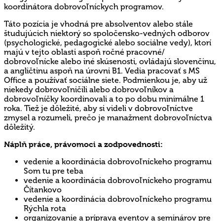
koordinátora dobrovoľníckych programov.
Táto pozícia je vhodná pre absolventov alebo stále
študujúcich niektorý so spoločensko-vedných odborov
(psychologické, pedagogické alebo sociálne vedy), ktorí
majú v tejto oblasti aspoň ročné pracovné/
dobrovoľnícke alebo iné skúsenosti, ovládajú slovenčinu,
a angličtinu aspoň na úrovni B1. Vedia pracovať s MS
Office a používať sociálne siete. Podmienkou je, aby už
niekedy dobrovoľničili alebo dobrovoľníkov a
dobrovoľníčky koordinovali a to po dobu minimálne 1
roka. Tiež je dôležité, aby si videli v dobrovoľníctve
zmysel a rozumeli, prečo je manažment dobrovoľníctva
dôležitý.
Náplň práce, právomoci a zodpovednosti:
vedenie a koordinácia dobrovoľníckeho programu
Som tu pre teba
vedenie a koordinácia dobrovoľníckeho programu
Čítankovo
vedenie a koordinácia dobrovoľníckeho programu
Rýchla rota
organizovanie a príprava eventov a seminárov pre