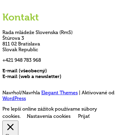
Kontakt
Rada mládeže Slovenska (RmS)
Štúrova 3
811 02 Bratislava
Slovak Republic
+421 948 783 968
E-mail (všeobecný)
rms@mladez.sk
E-mail (web a newsletter)
media@mladez.sk
Ochrana a spracovanie osobných údajov
Navrhol/Navrhla
Elegant Themes
| Aktivované od
WordPress
Pre lepší online zážitok používame súbory
cookies.
Nastavenia cookies
Prijať