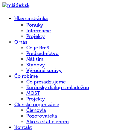
Hlavná stránka
Ponuky
Informácie
Projekty
O nás
Čo je RmS
Predsedníctvo
Náš tím
Stanovy
Výročné správy
Čo robíme
Čo presadzujeme
Európsky dialóg s mládežou
MOST
Projekty
Členské organizácie
Členovia
Pozorovatelia
Ako sa stať členom
Kontakt