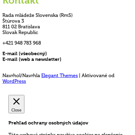
Kontakt
Rada mládeže Slovenska (RmS)
Štúrova 3
811 02 Bratislava
Slovak Republic
+421 948 783 968
E-mail (všeobecný)
rms@mladez.sk
E-mail (web a newsletter)
media@mladez.sk
Ochrana a spracovanie osobných údajov
Navrhol/Navrhla
Elegant Themes
| Aktivované od
WordPress
Close
Prehľad ochrany osobných údajov
Táto webová stránka používa cookies na zlepšenie