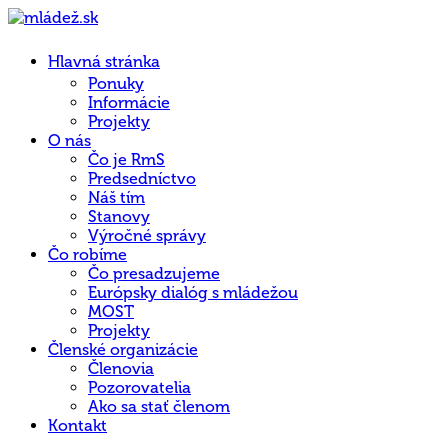
Hlavná stránka
Ponuky
Informácie
Projekty
O nás
Čo je RmS
Predsedníctvo
Náš tím
Stanovy
Výročné správy
Čo robíme
Čo presadzujeme
Európsky dialóg s mládežou
MOST
Projekty
Členské organizácie
Členovia
Pozorovatelia
Ako sa stať členom
Kontakt