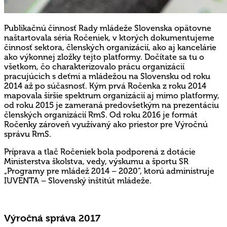
Publikačnú činnosť Rady mládeže Slovenska opätovne
naštartovala séria Ročeniek, v ktorých dokumentujeme
činnosť sektora, členských organizácií, ako aj kancelárie
ako výkonnej zložky tejto platformy. Dočítate sa tu o
všetkom, čo charakterizovalo prácu organizácií
pracujúcich s deťmi a mládežou na Slovensku od roku
2014 až po súčasnosť. Kým prvá Ročenka z roku 2014
mapovala širšie spektrum organizácií aj mimo platformy,
od roku 2015 je zameraná predovšetkým na prezentáciu
členských organizácií RmS. Od roku 2016 je formát
Ročenky zároveň využívaný ako priestor pre Výročnú
správu RmS.
Príprava a tlač Ročeniek bola podporená z dotácie
Ministerstva školstva, vedy, výskumu a športu SR
„Programy pre mládež 2014 – 2020“, ktorú administruje
IUVENTA – Slovenský inštitút mládeže.
Výročná správa 2017