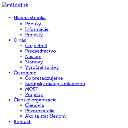
Hlavná stránka
Ponuky
Informácie
Projekty
O nás
Čo je RmS
Predsedníctvo
Náš tím
Stanovy
Výročné správy
Čo robíme
Čo presadzujeme
Európsky dialóg s mládežou
MOST
Projekty
Členské organizácie
Členovia
Pozorovatelia
Ako sa stať členom
Kontakt