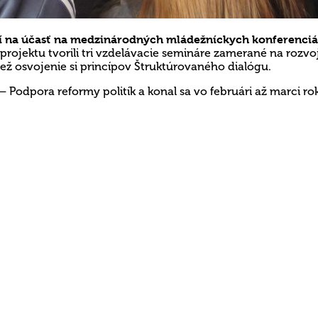
dí na účasť na medzinárodných mládežníckych konferenciác
projektu tvorili tri vzdelávacie semináre zamerané na rozvoj s
iež osvojenie si princípov Štruktúrovaného dialógu.
odpora reformy politík a konal sa vo februári až marci rok