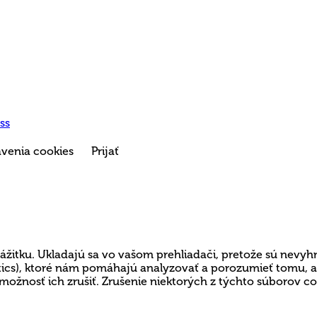
ss
venia cookies
Prijať
ážitku. Ukladajú sa vo vašom prehliadači, pretože sú nevyh
lytics), ktoré nám pomáhajú analyzovať a porozumieť tomu,
možnosť ich zrušiť. Zrušenie niektorých z týchto súborov c