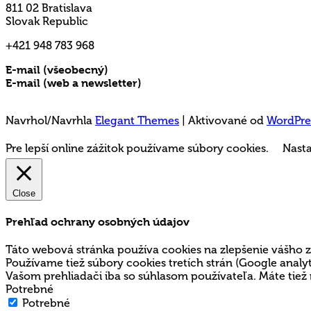
811 02 Bratislava
Slovak Republic
+421 948 783 968
E-mail (všeobecný)
rms@mladez.sk
E-mail (web a newsletter)
media@mladez.sk
Ochrana a spracovanie osobných údajov
Navrhol/Navrhla
Elegant Themes
| Aktivované od
WordPre
Pre lepší online zážitok používame súbory cookies.
Nasta
Close
Prehľad ochrany osobných údajov
Táto webová stránka používa cookies na zlepšenie vášho z
Používame tiež súbory cookies tretích strán (Google ana
Vašom prehliadači iba so súhlasom používateľa. Máte tiež 
Potrebné
Potrebné