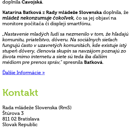
doplnila
Čavojská
.
Katarína Batková
z
Rady mládeže Slovenska
doplnila, že
mládež nekonzumuje čokoľvek,
čo sa jej objaví na
monitore počítača či displeji smartfónu.
„Nastavenie mladých ľudí sa nezmenilo v tom, že hľadajú
komunitu, priateľstvo, dôveru. Na sociálnych sieťach
fungujú často v uzavretých komunitách, kde existuje istý
stupeň dôvery, členovia skupín sa navzájom poznajú zo
života mimo internetu a siete sú teda iba ďalším
médiom pre prenos správ,“
spresnila
Batková
.
Ďalšie Informácie »
Kontakt
Rada mládeže Slovenska (RmS)
Štúrova 3
811 02 Bratislava
Slovak Republic