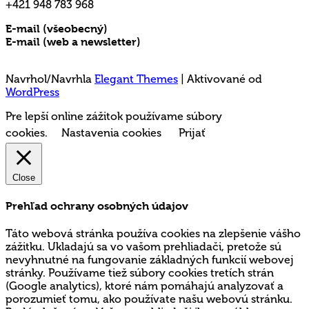
+421 948 783 968
E-mail (všeobecný)
rms@mladez.sk
E-mail (web a newsletter)
media@mladez.sk
Ochrana a spracovanie osobných údajov
Navrhol/Navrhla
Elegant Themes
| Aktivované od
WordPress
Pre lepší online zážitok používame súbory
cookies.
Nastavenia cookies
Prijať
Close
Prehľad ochrany osobných údajov
Táto webová stránka používa cookies na zlepšenie vášho
zážitku. Ukladajú sa vo vašom prehliadači, pretože sú
nevyhnutné na fungovanie základných funkcií webovej
stránky. Používame tiež súbory cookies tretích strán
(Google analytics), ktoré nám pomáhajú analyzovať a
porozumieť tomu, ako používate našu webovú stránku.