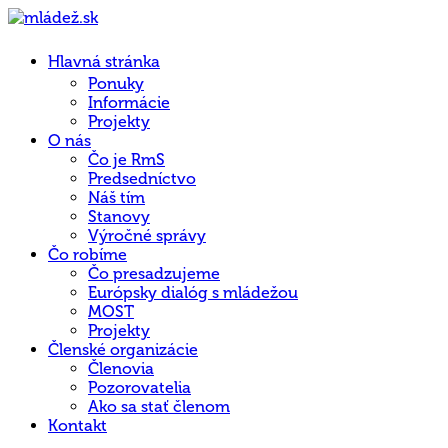
Hlavná stránka
Ponuky
Informácie
Projekty
O nás
Čo je RmS
Predsedníctvo
Náš tím
Stanovy
Výročné správy
Čo robíme
Čo presadzujeme
Európsky dialóg s mládežou
MOST
Projekty
Členské organizácie
Členovia
Pozorovatelia
Ako sa stať členom
Kontakt