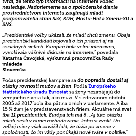
tvrdí, že tento typ informácií na internete vôbec
nesleduje. Nadpriemerne sa o spoločenské dianie
prostredníctvom internetu zaujímajú mladí
podporovatelia strán SaS, KDH, Mostu-Híd a Smeru-SD a
SNS.
„Prezidentské voľby ukázali, že mladí chcú zmenu. Obaja
prezidentskí kandidáti bojovali o ich priazeň aj na
sociálnych sieťach. Kampaň bola veľmi intenzívna,
vyvolávala vášnivé diskusie na internete,“
povedala
Katarína Čavojská, výskumná pracovníčka Rady
mládeže
Slovenska.
Počas prezidentskej kampane sa
do popredia dostali aj
otázky rovnosti mužov a žien
. Podľa
Európskeho
štatistického úradu Eurostat
sa ženy nezapájajú do
verejného života tak, ako muži. V sledovanom období
2005 až 2017 bola iba pätina z nich v parlamente. A iba
15 % žien je v predstavenstvách firiem. Aktuálne má
svet
iba 11 prezidentiek, Európa ich má 6
.
„Aj túto otázku
mladí riešili v rámci rozhodovania, koho si zvoliť. Do
veľkej miery však zavážil
fakt, že túžia po zmene v
spoločnosti, čo im vždy ponúkajú nové tváre v politike,“