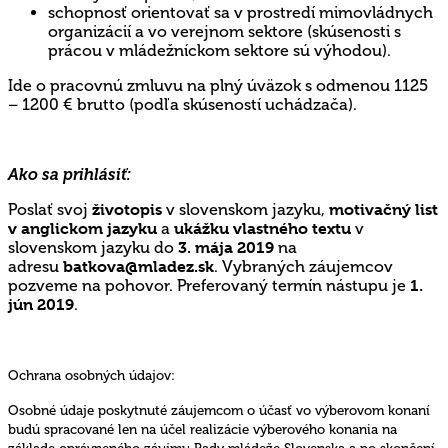
schopnosť orientovať sa v prostredí mimovládnych
organizácií a vo verejnom sektore (skúsenosti s
prácou v mládežníckom sektore sú výhodou).
Ide o pracovnú zmluvu na plný úväzok s odmenou 1125
– 1200 € brutto (podľa skúseností uchádzača).
Ako sa prihlásiť:
Poslať svoj
životopis
v slovenskom jazyku,
motivačný list
v anglickom jazyku
a
ukážku vlastného textu
v
slovenskom jazyku do
3. mája 2019
na
adresu
batkova@mladez.sk
. Vybraných záujemcov
pozveme na pohovor. Preferovaný termín nástupu je
1.
jún 2019
.
Ochrana osobných údajov:
Osobné údaje poskytnuté záujemcom o účasť vo výberovom konaní
budú spracované len na účel realizácie výberového konania na
základe oprávneného záujmu Rady mládeže Slovenska a po skončení