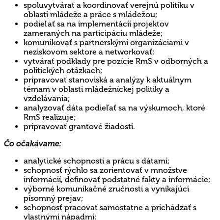
spoluvytvárať a koordinovať verejnú politiku v
oblasti mládeže a práce s mládežou;
podieľať sa na implementácii projektov
zameraných na participáciu mládeže;
komunikovať s partnerskými organizáciami v
neziskovom sektore a networkovať;
vytvárať podklady pre pozície RmS v odborných a
politických otázkach;
pripravovať stanoviská a analýzy k aktuálnym
témam v oblasti mládežníckej politiky a
vzdelávania;
analyzovať dáta podieľať sa na výskumoch, ktoré
RmS realizuje;
pripravovať grantové žiadosti.
Čo očakávame:
analytické schopnosti a prácu s dátami;
schopnosť rýchlo sa zorientovať v množstve
informácií, definovať podstatné fakty a informácie;
výborné komunikačné zručnosti a vynikajúci
písomný prejav;
schopnosť pracovať samostatne a prichádzať s
vlastnými nápadmi;