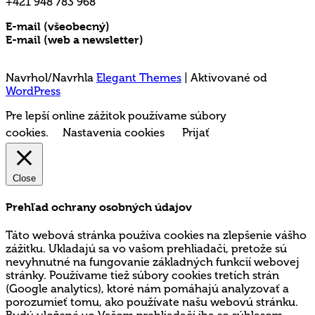
+421 948 783 968
E-mail (všeobecný)
rms@mladez.sk
E-mail (web a newsletter)
media@mladez.sk
Ochrana a spracovanie osobných údajov
Navrhol/Navrhla
Elegant Themes
| Aktivované od
WordPress
Pre lepší online zážitok používame súbory
cookies.
Nastavenia cookies
Prijať
Close
Prehľad ochrany osobných údajov
Táto webová stránka používa cookies na zlepšenie vášho
zážitku. Ukladajú sa vo vašom prehliadači, pretože sú
nevyhnutné na fungovanie základných funkcií webovej
stránky. Používame tiež súbory cookies tretích strán
(Google analytics), ktoré nám pomáhajú analyzovať a
porozumieť tomu, ako používate našu webovú stránku.