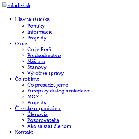
Hlavná stránka
Ponuky
Informácie
Projekty
O nás
Čo je RmS
Predsedníctvo
Náš tím
Stanovy
Výročné správy
Čo robíme
Čo presadzujeme
Európsky dialóg s mládežou
MOST
Projekty
Členské organizácie
Členovia
Pozorovatelia
Ako sa stať členom
Kontakt