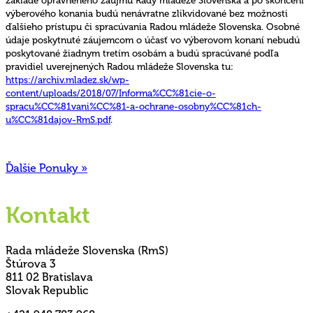
výberového konania budú nenávratne zlikvidované bez možnosti
ďalšieho prístupu či spracúvania Radou mládeže Slovenska. Osobné
údaje poskytnuté záujemcom o účasť vo výberovom konaní nebudú
poskytované žiadnym tretím osobám a budú spracúvané podľa
pravidiel uverejnených Radou mládeže Slovenska tu:
https://archiv.mladez.sk/wp-
content/uploads/2018/07/Informa%CC%81cie-o-
spracu%CC%81vani%CC%81-a-ochrane-osobny%CC%81ch-
u%CC%81dajov-RmS.pdf
.
Ďalšie Ponuky »
Kontakt
Rada mládeže Slovenska (RmS)
Štúrova 3
811 02 Bratislava
Slovak Republic