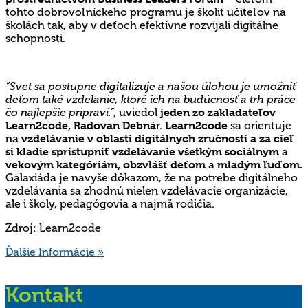
tohto dobrovoľníckeho programu je školiť učiteľov na
školách tak, aby v deťoch efektívne rozvíjali digitálne
schopnosti.
“Svet sa postupne digitalizuje a našou úlohou je umožniť
deťom také vzdelanie, ktoré ich na budúcnosť a trh práce
čo najlepšie pripraví.”
, uviedol
jeden zo zakladateľov
Learn2code, Radovan Debná
r.
Learn2code
sa orientuje
na
vzdelávanie v oblasti digitálnych zručností a za cieľ
si kladie sprístupniť vzdelávanie všetkým sociálnym
a
vekovým kategóriám, obzvlášť deťom
a
mladým ľuďom.
Galaxiáda je navyše dôkazom, že na potrebe digitálneho
vzdelávania sa zhodnú nielen vzdelávacie organizácie,
ale i školy, pedagógovia a najmä rodičia.
Zdroj: Learn2code
Ďalšie Informácie »
Kontakt