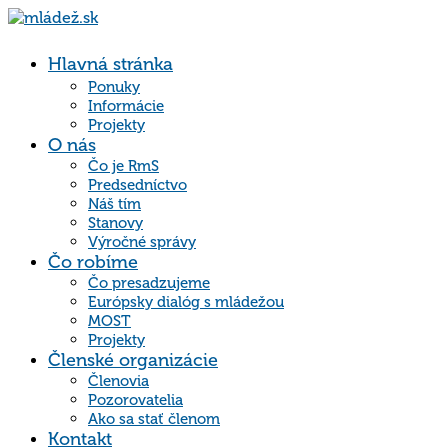
Hlavná stránka
Ponuky
Informácie
Projekty
O nás
Čo je RmS
Predsedníctvo
Náš tím
Stanovy
Výročné správy
Čo robíme
Čo presadzujeme
Európsky dialóg s mládežou
MOST
Projekty
Členské organizácie
Členovia
Pozorovatelia
Ako sa stať členom
Kontakt