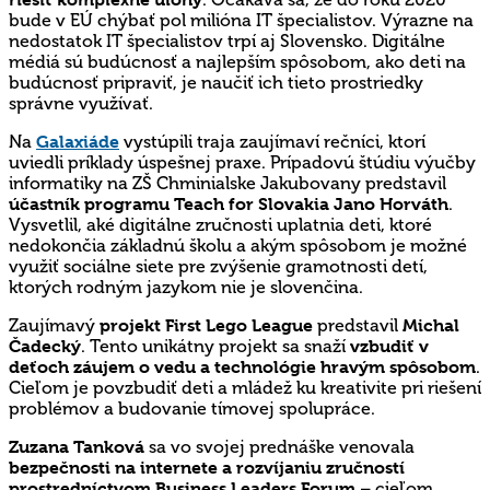
bude v EÚ chýbať pol milióna IT špecialistov. Výrazne na
nedostatok IT špecialistov trpí aj Slovensko. Digitálne
médiá sú budúcnosť a najlepším spôsobom, ako deti na
budúcnosť pripraviť, je naučiť ich tieto prostriedky
správne využívať.
Na
Galaxiáde
vystúpili traja zaujímaví rečníci, ktorí
uviedli príklady úspešnej praxe. Prípadovú štúdiu výučby
informatiky na ZŠ Chminialske Jakubovany predstavil
účastník programu Teach for Slovakia Jano Horváth
.
Vysvetlil, aké digitálne zručnosti uplatnia deti, ktoré
nedokončia základnú školu a akým spôsobom je možné
využiť sociálne siete pre zvýšenie gramotnosti detí,
ktorých rodným jazykom nie je slovenčina.
Zaujímavý
projekt First Lego League
predstavil
Michal
Čadecký
. Tento unikátny projekt sa snaží
vzbudiť v
deťoch záujem o vedu a technológie hravým spôsobom
.
Cieľom je povzbudiť deti a mládež ku kreativite pri riešení
problémov a budovanie tímovej spolupráce.
Zuzana Tanková
sa vo svojej prednáške venovala
bezpečnosti na internete a rozvíjaniu zručností
prostredníctvom Business Leaders Forum
– cieľom