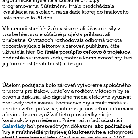
algoritmické myslenie a základné princípy
programovania. Súťažnému finále predchádzala
kvalifikácia na školách, na základe ktorej do finálového
kola postúpilo 20 detí.
V kategórii starších žiakov si zmerali účastníci sily v
tvorbe hier, svoje súťažné projekty prihlasovali
priebežne. O víťazoch rozhodovala odborná porota
pozostávajúca z lektorov a zároveň publikum, čiže
užívatelia hier.
Do finále postúpilo celkovo 8 projektov
,
hodnotila sa úroveň kódu, motív a komplexnosť hry, tiež
jej funkčnosť (hrateľnosť) a design.
Účelom podujatia bolo zároveň vytvorenie spoločného
priestoru pre žiakov, učiteľov a rodičov, v ktorom by sa
otvorila diskusia, ako digitálne média efektívne využívať
pre účely vzdelávania. Počítačové hry a multimédiá sú
pre deti veľmi príťažlivé, internet je nositeľom informácií
a brániť deťom využívať tieto prostriedky nie je
konštruktívnym riešením. Práve naši mladí účastníci
Galaxiády
boli presvedčivým dôkazom,
ako počítačové
hry a multimédiá prispievajú ku kreativite a schopnosti
riešiť komplexné úlohy
. Očakáva sa, že do roku 2020