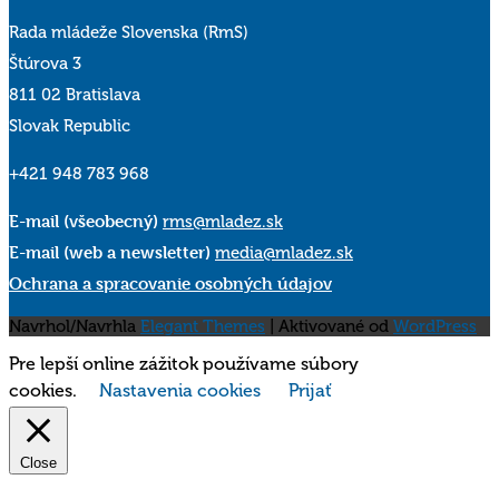
Rada mládeže Slovenska (RmS)
Štúrova 3
811 02 Bratislava
Slovak Republic
+421 948 783 968
E-mail (všeobecný)
rms@mladez.sk
E-mail (web a newsletter)
media@mladez.sk
Ochrana a spracovanie osobných údajov
Navrhol/Navrhla
Elegant Themes
| Aktivované od
WordPress
Pre lepší online zážitok používame súbory
cookies.
Nastavenia cookies
Prijať
Close