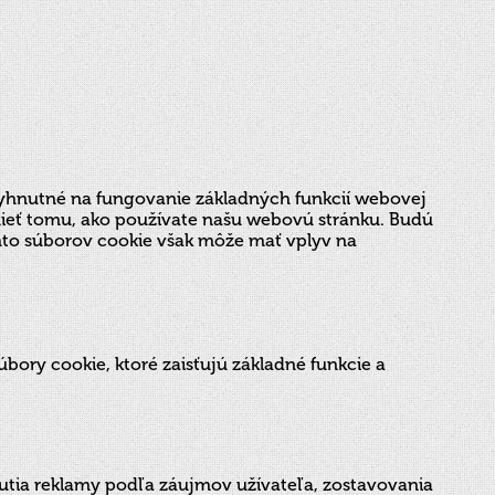
evyhnutné na fungovanie základných funkcií webovej
umieť tomu, ako používate našu webovú stránku. Budú
chto súborov cookie však môže mať vplyv na
bory cookie, ktoré zaisťujú základné funkcie a
utia reklamy podľa záujmov užívateľa, zostavovania