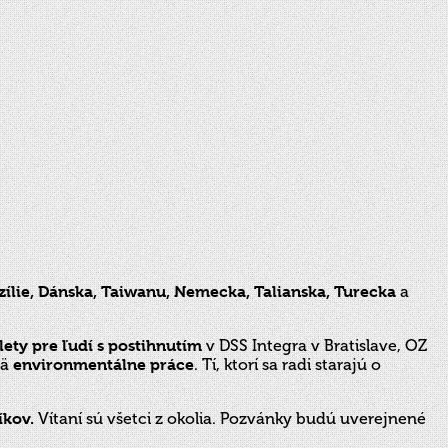
zílie, Dánska, Taiwanu, Nemecka, Talianska, Turecka
a
lety pre ľudí s postihnutím
v DSS Integra v Bratislave, OZ
mä
environmentálne práce
. Tí, ktorí sa radi starajú o
íkov.
Vítaní sú všetci z okolia. Pozvánky budú uverejnené