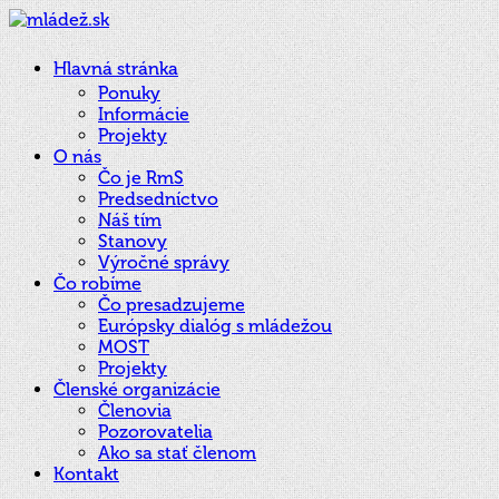
Hlavná stránka
Ponuky
Informácie
Projekty
O nás
Čo je RmS
Predsedníctvo
Náš tím
Stanovy
Výročné správy
Čo robíme
Čo presadzujeme
Európsky dialóg s mládežou
MOST
Projekty
Členské organizácie
Členovia
Pozorovatelia
Ako sa stať členom
Kontakt