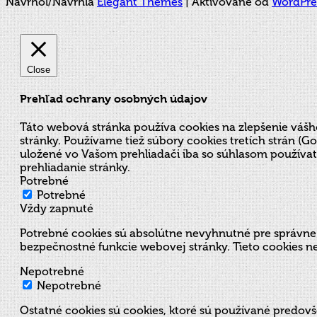
Navrhol/Navrhla
Elegant Themes
| Aktivované od
WordPre
Close
Prehľad ochrany osobných údajov
Táto webová stránka používa cookies na zlepšenie vášh
stránky. Používame tiež súbory cookies tretích strán 
uložené vo Vašom prehliadači iba so súhlasom používate
prehliadanie stránky.
Potrebné
Potrebné
Vždy zapnuté
Potrebné cookies sú absolútne nevyhnutné pre správne f
bezpečnostné funkcie webovej stránky. Tieto cookies n
Nepotrebné
Nepotrebné
Ostatné cookies sú cookies, ktoré sú používané predov