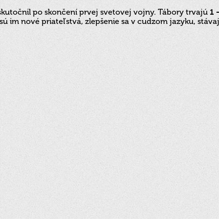
utočnil po skončení prvej svetovej vojny. Tábory trvajú
1 
m nové priateľstvá, zlepšenie sa v cudzom jazyku, stávajú s