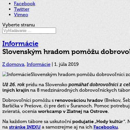
Facebook
Twitter
Vimeo
Vyberte stranu
Informácie
Slovenským hradom pomôžu dobrovoľn
Z domova
,
Informácie
|
1. júla 2019
Už 26. rok
prídu na Slovensko
pomáhať dobrovoľníci z ce
iných krajín
na 8 medzinárodných dobrovoľníckych tábo
Dobrovoľníci pomôžu s
renovováciou hradov
(Brekov, Šeb
Barlička v Prešove, či pre deti v Šuranoch. Pomoc potrebuj
zvieratá, ocenia
workcamp v Zlatnej na Ostrove
.
Na každom tábore sa uskutoční
podujatie „Hody kultúr“
. 
na
stránke INEXU
a samozrejme aj na ich
Facebooku
.