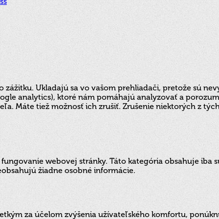
ss
o zážitku. Ukladajú sa vo vašom prehliadači, pretože sú n
(Google analytics), ktoré nám pomáhajú analyzovať a poroz
ľa. Máte tiež možnosť ich zrušiť. Zrušenie niektorých z tý
ungovanie webovej stránky. Táto kategória obsahuje iba sú
eobsahujú žiadne osobné informácie.
šetkým za účelom zvýšenia užívateľského komfortu, ponúkn