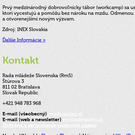
Prvý medzinárodný dobrovoľnícky tábor (workcamp) sa usk
ktorí vycestujú a pomôžu bez nároku na mzdu. Odmenou sú i
a otvorenejšími novým výzvam.
Zdroj: INEX Slovakia
Ďalšie Informácie »
Kontakt
Rada mládeže Slovenska (RmS)
Štúrova 3
811 02 Bratislava
Slovak Republic
+421 948 783 968
E-mail (všeobecný)
rms@mladez.sk
E-mail (web a newsletter)
media@mladez.sk
Ochrana a spracovanie osobných údajov