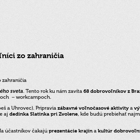
íci zo zahraničia
lého sveta
. Tento rok ku nám zavíta
68 dobrovoľníkov z Bra
roch – workcampoch.
eš a Uhrovec). Pripravia
zábavné voľnočasové aktivity
a
vý
e aj
dedinka Slatinka pri Zvolene
, kde budú prebiehať naj
Na účastníkov čakajú
prezentácie krajín
a
kultúr dobrovoľn