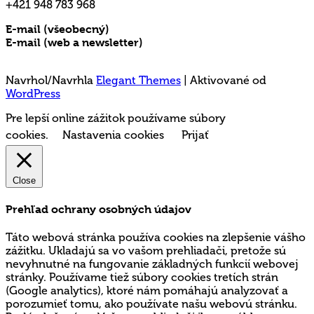
+421 948 783 968
E-mail (všeobecný)
rms@mladez.sk
E-mail (web a newsletter)
media@mladez.sk
Ochrana a spracovanie osobných údajov
Navrhol/Navrhla
Elegant Themes
| Aktivované od
WordPress
Pre lepší online zážitok používame súbory
cookies.
Nastavenia cookies
Prijať
Close
Prehľad ochrany osobných údajov
Táto webová stránka používa cookies na zlepšenie vášho
zážitku. Ukladajú sa vo vašom prehliadači, pretože sú
nevyhnutné na fungovanie základných funkcií webovej
stránky. Používame tiež súbory cookies tretích strán
(Google analytics), ktoré nám pomáhajú analyzovať a
porozumieť tomu, ako používate našu webovú stránku.