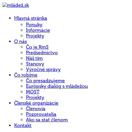
Hlavná stránka
Ponuky
Informácie
Projekty
O nás
Čo je RmS
Predsedníctvo
Náš tím
Stanovy
Výročné správy
Čo robíme
Čo presadzujeme
Európsky dialóg s mládežou
MOST
Projekty
Členské organizácie
Členovia
Pozorovatelia
Ako sa stať členom
Kontakt