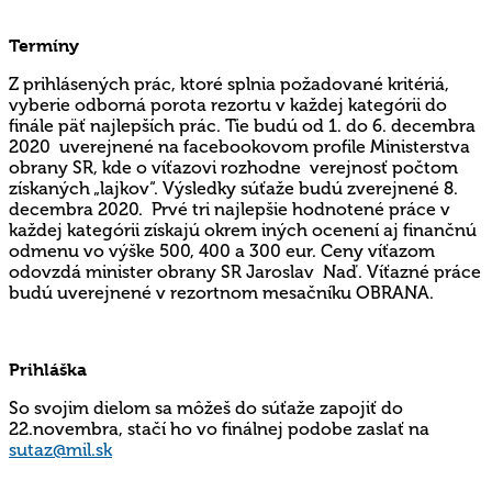
Termíny
Z prihlásených prác, ktoré splnia požadované kritériá,
vyberie odborná porota rezortu v každej kategórii do
finále päť najlepších prác. Tie budú od 1. do 6. decembra
2020 uverejnené na facebookovom profile Ministerstva
obrany SR, kde o víťazovi rozhodne verejnosť počtom
získaných „lajkov“. Výsledky súťaže budú zverejnené 8.
decembra 2020. Prvé tri najlepšie hodnotené práce v
každej kategórii získajú okrem iných ocenení aj finančnú
odmenu vo výške 500, 400 a 300 eur. Ceny víťazom
odovzdá minister obrany SR Jaroslav Naď. Víťazné práce
budú uverejnené v rezortnom mesačníku OBRANA.
Prihláška
So svojim dielom sa môžeš do súťaže zapojiť do
22.novembra, stačí ho vo finálnej podobe zaslať na
sutaz@mil.sk