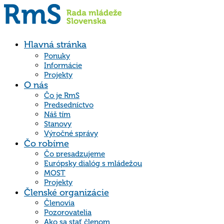
Hlavná stránka
Ponuky
Informácie
Projekty
O nás
Čo je RmS
Predsedníctvo
Náš tím
Stanovy
Výročné správy
Čo robíme
Čo presadzujeme
Európsky dialóg s mládežou
MOST
Projekty
Členské organizácie
Členovia
Pozorovatelia
Ako sa stať členom