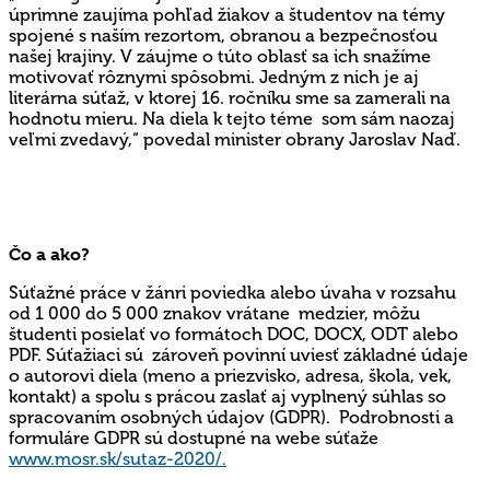
úprimne zaujíma pohľad žiakov a študentov na témy
spojené s naším rezortom, obranou a bezpečnosťou
našej krajiny. V záujme o túto oblasť sa ich snažíme
motivovať rôznymi spôsobmi. Jedným z nich je aj
literárna súťaž, v ktorej 16. ročníku sme sa zamerali na
hodnotu mieru. Na diela k tejto téme som sám naozaj
veľmi zvedavý,“ povedal minister obrany Jaroslav Naď.
Čo a ako?
Súťažné práce v žánri poviedka alebo úvaha v rozsahu
od 1 000 do 5 000 znakov vrátane medzier, môžu
študenti posielať vo formátoch DOC, DOCX, ODT alebo
PDF. Súťažiaci sú zároveň povinní uviesť základné údaje
o autorovi diela (meno a priezvisko, adresa, škola, vek,
kontakt) a spolu s prácou zaslať aj vyplnený súhlas so
spracovaním osobných údajov (GDPR). Podrobnosti a
formuláre GDPR sú dostupné na webe súťaže
www.mosr.sk/sutaz-2020/.