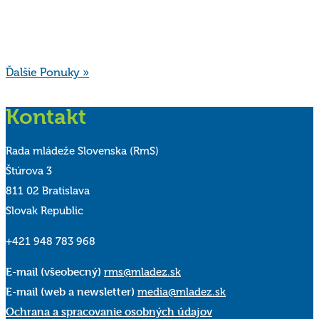
Ďalšie Ponuky »
Kontakt
Rada mládeže Slovenska (RmS)
Štúrova 3
811 02 Bratislava
Slovak Republic
+421 948 783 968
E-mail (všeobecný)
rms@mladez.sk
E-mail (web a newsletter)
media@mladez.sk
Ochrana a spracovanie osobných údajov