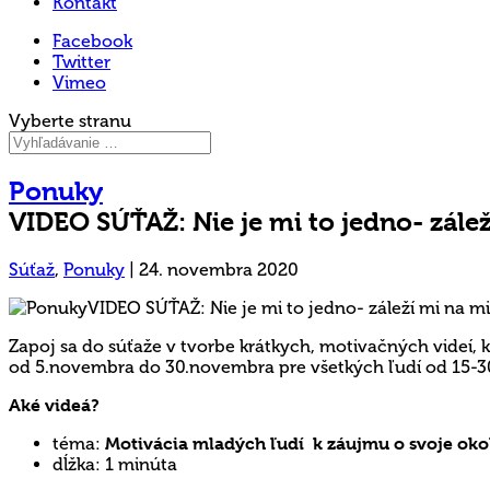
Kontakt
Facebook
Twitter
Vimeo
Vyberte stranu
Ponuky
VIDEO SÚŤAŽ: Nie je mi to jedno- zálež
Súťaž
,
Ponuky
|
24. novembra 2020
Zapoj sa do súťaže v tvorbe krátkych, motivačných videí, 
od 5.novembra do 30.novembra pre všetkých ľudí od 15-3
Aké videá?
téma:
Motivácia mladých ľudí k záujmu o svoje okol
dĺžka: 1 minúta