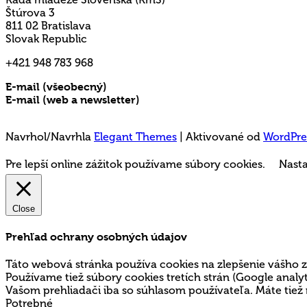
Štúrova 3
811 02 Bratislava
Slovak Republic
+421 948 783 968
E-mail (všeobecný)
rms@mladez.sk
E-mail (web a newsletter)
media@mladez.sk
Ochrana a spracovanie osobných údajov
Navrhol/Navrhla
Elegant Themes
| Aktivované od
WordPre
Pre lepší online zážitok používame súbory cookies.
Nasta
Close
Prehľad ochrany osobných údajov
Táto webová stránka používa cookies na zlepšenie vášho z
Používame tiež súbory cookies tretích strán (Google ana
Vašom prehliadači iba so súhlasom používateľa. Máte tiež 
Potrebné