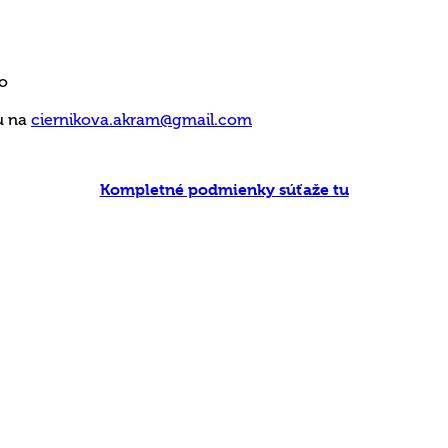
eo
u na
ciernikova.akram@gmail.com
Kompletné podmienky súťaže tu