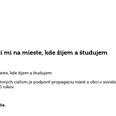
í mi na mieste, kde žijem a študujem
ktorých cieľom je podporiť propagáciu miest a obcí v súvisl
0 rokov.
ie.