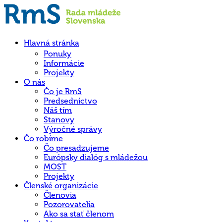
Hlavná stránka
Ponuky
Informácie
Projekty
O nás
Čo je RmS
Predsedníctvo
Náš tím
Stanovy
Výročné správy
Čo robíme
Čo presadzujeme
Európsky dialóg s mládežou
MOST
Projekty
Členské organizácie
Členovia
Pozorovatelia
Ako sa stať členom