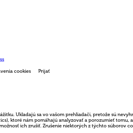
ss
venia cookies
Prijať
ážitku. Ukladajú sa vo vašom prehliadači, pretože sú nevyh
lytics), ktoré nám pomáhajú analyzovať a porozumieť tomu,
možnosť ich zrušiť. Zrušenie niektorých z týchto súborov c